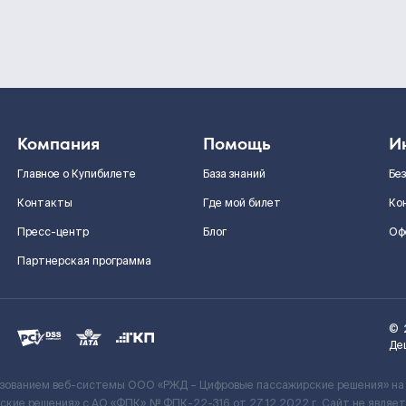
Компания
Помощь
И
Главное о Купибилете
База знаний
Бе
Контакты
Где мой билет
Ко
Пресс-центр
Блог
Оф
Партнерская программа
©
Де
ьзованием веб-системы ООО «РЖД – Цифровые пассажирские решения» на
кие решения» c АО «ФПК» № ФПК-22-316 от 27.12.2022 г. Сайт не явля