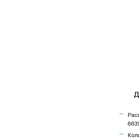
Д
Рас
6635
Кол