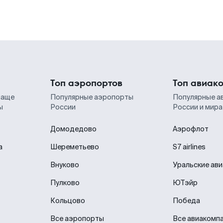
Топ аэропортов
Топ авиак
чаще
Популярные аэропорты
Популярные а
ы
России
России и мира
Домодедово
Аэрофлот
а
Шереметьево
S7 airlines
Внуково
Уральские ав
Пулково
ЮТэйр
Кольцово
Победа
Все аэропорты
Все авиакомп