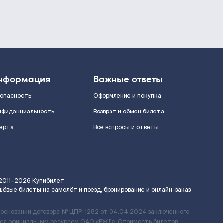
нформация
Важные ответы
зопасность
Оформление и покупка
нфиденциальность
Возврат и обмен билета
ерта
Все вопросы и ответы
2011–2026
Купибилет
шёвые билеты на самолёт и поезд, бронирование и онлайн-заказ
 основании договора № ЦПР-1282 от 04.04.2024 заключенного
ется официальным ресурсом ОАО «РЖД». Стоимость билетов