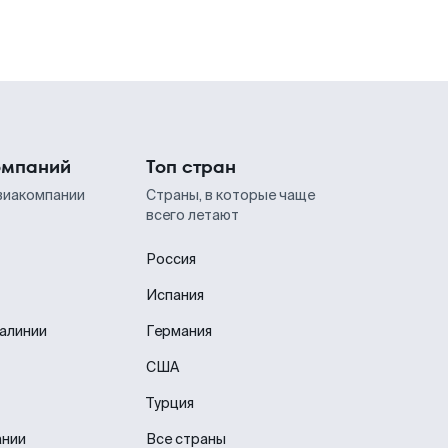
омпаний
Топ стран
виакомпании
Страны, в которые чаще
всего летают
Россия
Испания
иалинии
Германия
США
Турция
ании
Все страны