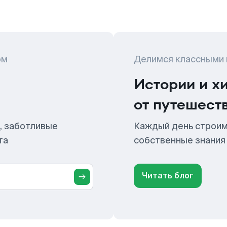
ом
Делимся классными
Истории и х
от путешест
, заботливые
Каждый день строим
та
собственные знания
Читать блог