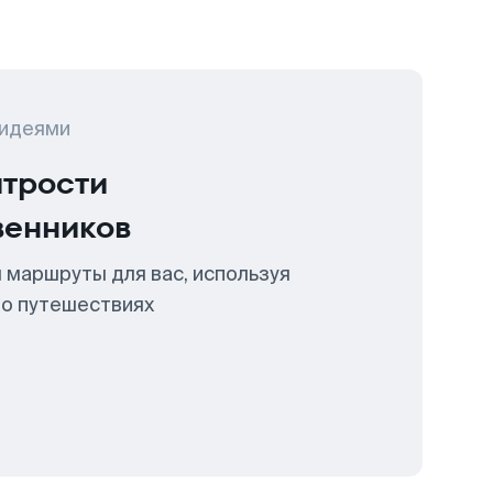
 идеями
итрости
венников
 маршруты для вас, используя
 о путешествиях