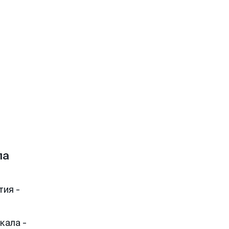
ла
тия -
кала -