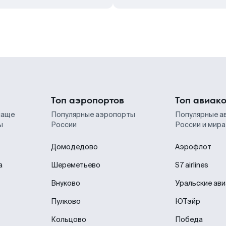
Топ аэропортов
Топ авиак
чаще
Популярные аэропорты
Популярные а
ы
России
России и мира
Домодедово
Аэрофлот
а
Шереметьево
S7 airlines
Внуково
Уральские ав
Пулково
ЮТэйр
Кольцово
Победа