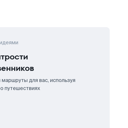
 идеями
итрости
венников
 маршруты для вас, используя
 о путешествиях