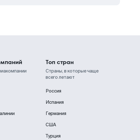
омпаний
Топ стран
виакомпании
Страны, в которые чаще
всего летают
Россия
Испания
иалинии
Германия
США
Турция