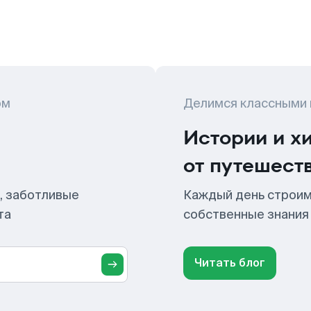
ом
Делимся классными
Истории и х
от путешест
, заботливые
Каждый день строим
та
собственные знания
Читать блог