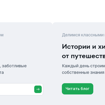
ом
Делимся классными
Истории и х
от путешест
, заботливые
Каждый день строим
та
собственные знания
Читать блог