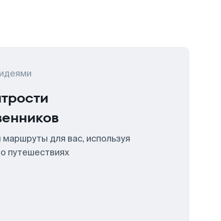
 идеями
итрости
венников
 маршруты для вас, используя
 о путешествиях