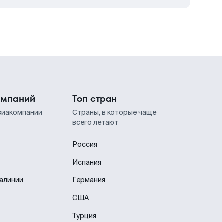
омпаний
Топ стран
виакомпании
Страны, в которые чаще
всего летают
Россия
Испания
иалинии
Германия
США
Турция