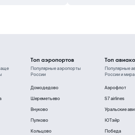
Топ аэропортов
Топ авиак
чаще
Популярные аэропорты
Популярные а
ы
России
России и мира
Домодедово
Аэрофлот
а
Шереметьево
S7 airlines
Внуково
Уральские ав
Пулково
ЮТэйр
Кольцово
Победа