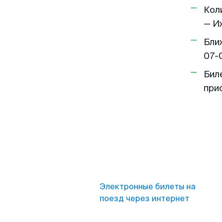
Кол
— Иж
Бли
07-
Бил
при
Электронные билеты на
поезд через интернет