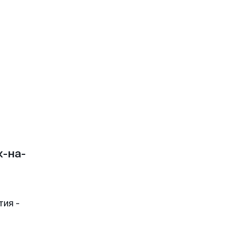
-на-
тия -