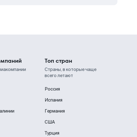
омпаний
Топ стран
виакомпании
Страны, в которые чаще
всего летают
Россия
Испания
иалинии
Германия
США
Турция