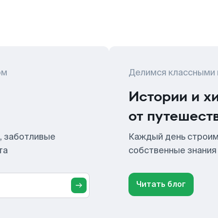
ом
Делимся классными
Истории и х
от путешест
, заботливые
Каждый день строим
та
собственные знания
Читать блог