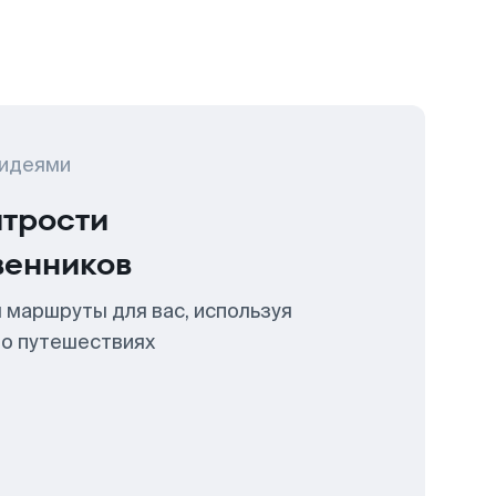
 идеями
итрости
венников
 маршруты для вас, используя
 о путешествиях