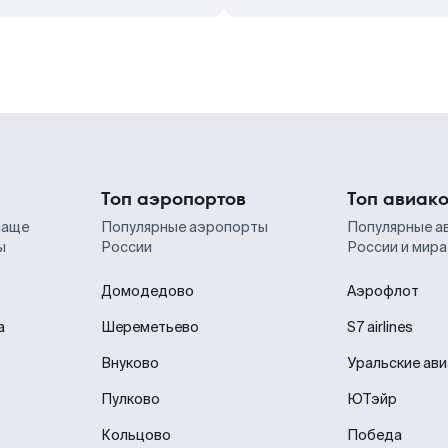
Топ аэропортов
Топ авиак
чаще
Популярные аэропорты
Популярные а
ы
России
России и мира
Домодедово
Аэрофлот
а
Шереметьево
S7 airlines
Внуково
Уральские ав
Пулково
ЮТэйр
Кольцово
Победа