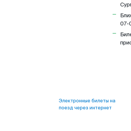
Сург
Бли
07-
Бил
при
Электронные билеты на
поезд через интернет