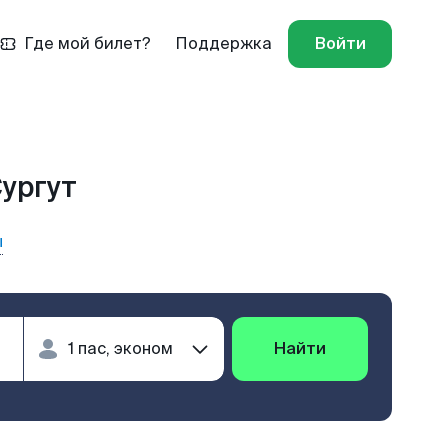
Где мой билет?
Поддержка
Войти
ургут
ы
Найти