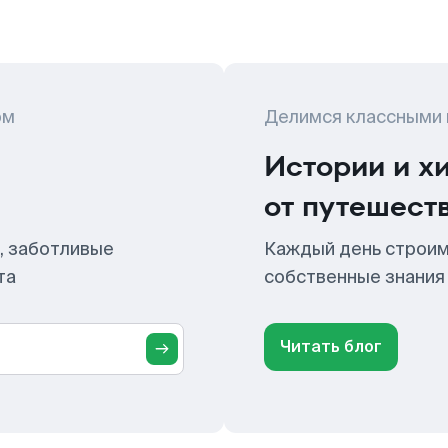
ом
Делимся классными
Истории и х
от путешест
, заботливые
Каждый день строим
та
собственные знания
Читать блог