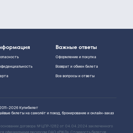
нформация
Важные ответы
зопасность
Оформление и покупка
нфиденциальность
Возврат и обмен билета
ерта
Все вопросы и ответы
2011–2026
Купибилет
шёвые билеты на самолёт и поезд, бронирование и онлайн-заказ
 основании договора № ЦПР-1282 от 04.04.2024 заключенного
ется официальным ресурсом ОАО «РЖД». Стоимость билетов