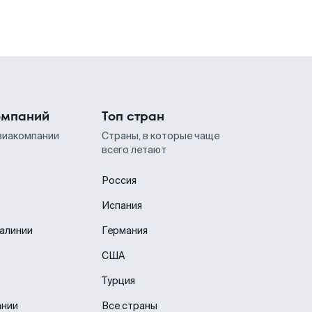
омпаний
Топ стран
виакомпании
Страны, в которые чаще
всего летают
Россия
Испания
иалинии
Германия
США
Турция
ании
Все страны