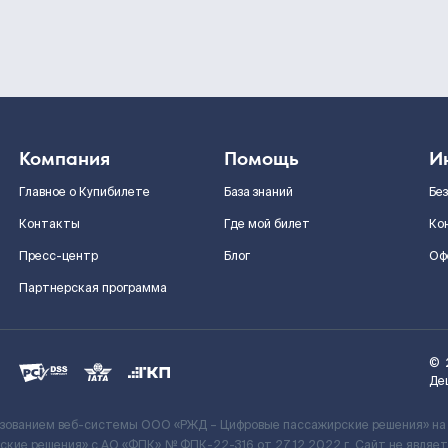
Компания
Помощь
И
Главное о Купибилете
База знаний
Бе
Контакты
Где мой билет
Ко
Пресс-центр
Блог
Оф
Партнерская программа
©
Де
ьзованием веб-системы ООО «РЖД – Цифровые пассажирские решения» на
кие решения» c АО «ФПК» № ФПК-22-316 от 27.12.2022 г. Сайт не явля