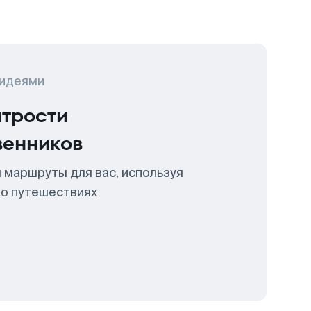
 идеями
итрости
венников
 маршруты для вас, используя
 о путешествиях