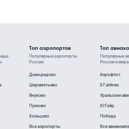
Топ аэропортов
Топ авиак
чаще
Популярные аэропорты
Популярные а
ы
России
России и мира
Домодедово
Аэрофлот
а
Шереметьево
S7 airlines
Внуково
Уральские ав
Пулково
ЮТэйр
Кольцово
Победа
Все аэропорты
Все авиакомп