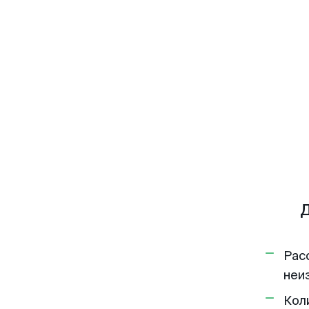
Д
Рас
неи
Кол