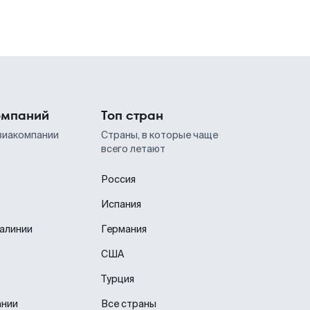
омпаний
Топ стран
виакомпании
Страны, в которые чаще
всего летают
Россия
Испания
иалинии
Германия
США
Турция
ании
Все страны