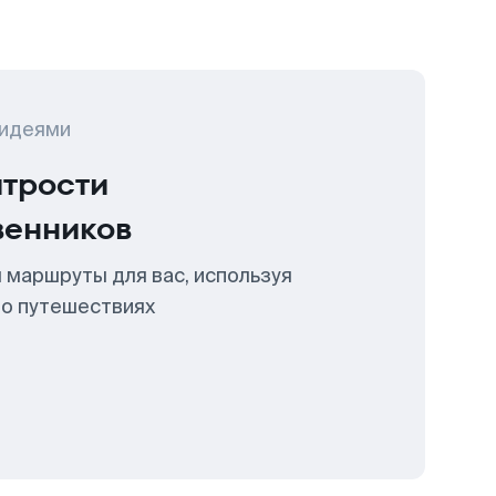
 идеями
итрости
венников
 маршруты для вас, используя
 о путешествиях