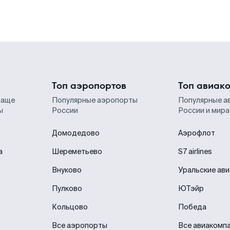
Топ аэропортов
Топ авиак
чаще
Популярные аэропорты
Популярные а
ы
России
России и мира
Домодедово
Аэрофлот
а
Шереметьево
S7 airlines
Внуково
Уральские ав
Пулково
ЮТэйр
Кольцово
Победа
Все аэропорты
Все авиакомп