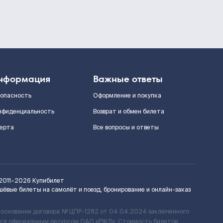
нформация
Важные ответы
зопасность
Оформление и покупка
нфиденциальность
Возврат и обмен билета
ерта
Все вопросы и ответы
2011–2026
Купибилет
шёвые билеты на самолёт и поезд, бронирование и онлайн-заказ
 основании договора № ЦПР-1282 от 04.04.2024 заключенного
ется официальным ресурсом ОАО «РЖД». Стоимость билетов