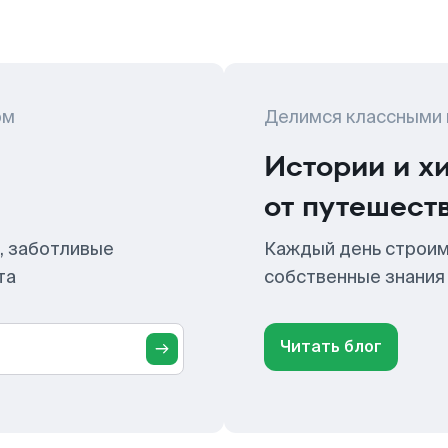
ом
Делимся классными
Истории и х
от путешест
, заботливые
Каждый день строим
та
собственные знания
Читать блог