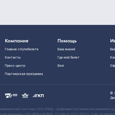
Компания
Помощь
И
Главное о Купибилете
База знаний
Бе
Контакты
Где мой билет
Ко
Пресс-центр
Блог
Оф
Партнерская программа
©
Де
ьзованием веб-системы ООО «РЖД – Цифровые пассажирские решения» на
кие решения» c АО «ФПК» № ФПК-22-316 от 27.12.2022 г. Сайт не явля