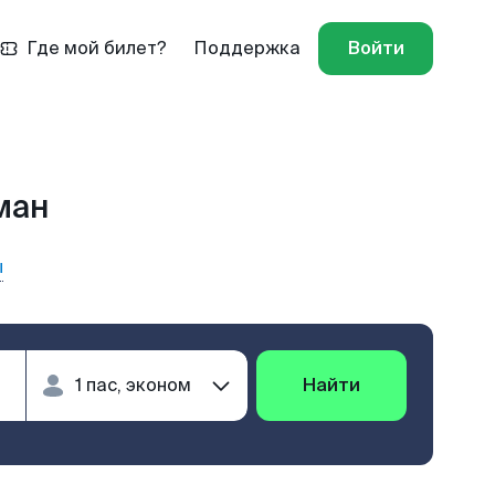
Где мой билет?
Поддержка
Войти
ман
ы
Найти