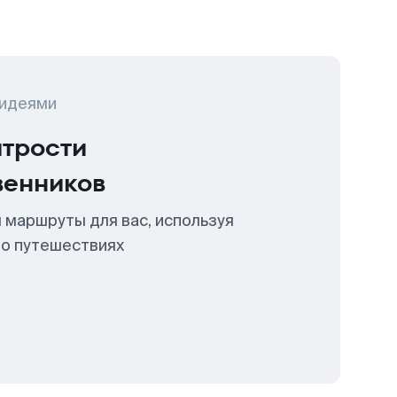
 идеями
итрости
венников
 маршруты для вас, используя
 о путешествиях