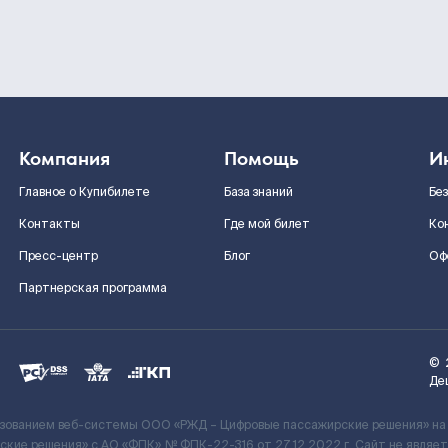
Компания
Помощь
И
Главное о Купибилете
База знаний
Бе
Контакты
Где мой билет
Ко
Пресс-центр
Блог
Оф
Партнерская программа
©
Де
ьзованием веб-системы ООО «РЖД – Цифровые пассажирские решения» на
кие решения» c АО «ФПК» № ФПК-22-316 от 27.12.2022 г. Сайт не явля