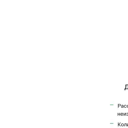
Д
Рас
неи
Кол