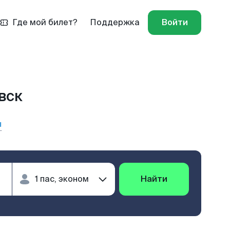
Где мой билет?
Поддержка
Войти
вск
ы
Найти