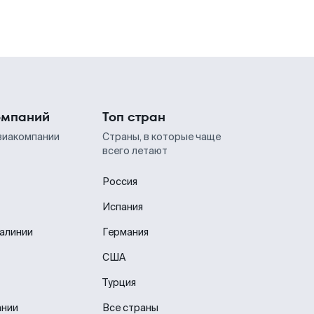
омпаний
Топ стран
виакомпании
Страны, в которые чаще
всего летают
Россия
Испания
иалинии
Германия
США
Турция
ании
Все страны