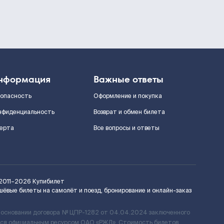
нформация
Важные ответы
зопасность
Оформление и покупка
нфиденциальность
Возврат и обмен билета
ерта
Все вопросы и ответы
2011–2026
Купибилет
шёвые билеты на самолёт и поезд, бронирование и онлайн-заказ
 основании договора № ЦПР-1282 от 04.04.2024 заключенного
ется официальным ресурсом ОАО «РЖД». Стоимость билетов