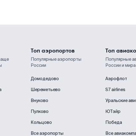
Топ аэропортов
Топ авиак
чаще
Популярные аэропорты
Популярные а
ы
России
России и мира
Домодедово
Аэрофлот
а
Шереметьево
S7 airlines
Внуково
Уральские ав
Пулково
ЮТэйр
Кольцово
Победа
Все аэропорты
Все авиакомп