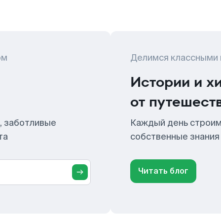
ом
Делимся классными
Истории и х
от путешест
, заботливые
Каждый день строим
та
собственные знания
Читать блог