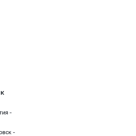
ск
тия -
овск -