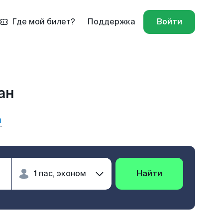
Где мой билет?
Поддержка
Войти
ан
ы
Найти