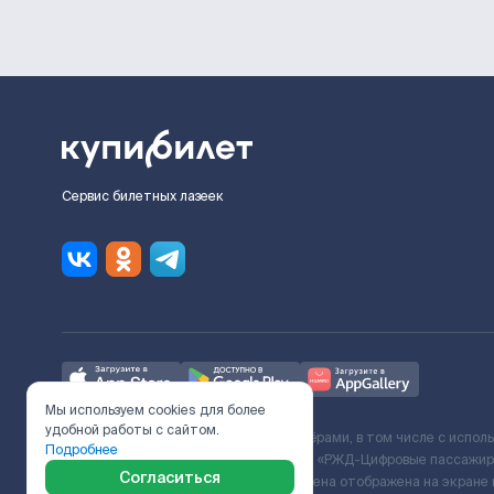
Сервис билетных лазеек
Мы используем cookies для более
удобной работы с сайтом.
Ж/Д билеты предоставляются партнёрами, в том числе с испол
Подробнее
с Поставщиком услуг и Договора ООО «РЖД-Цифровые пассажирс
Согласиться
включает сервисный сбор. Итоговая цена отображена на экране