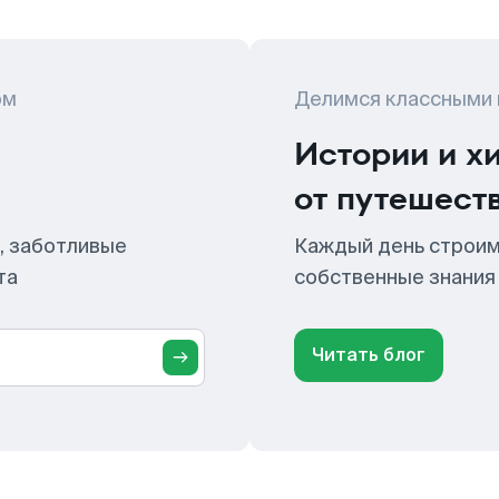
ом
Делимся классными
Истории и х
от путешест
, заботливые
Каждый день строим
та
собственные знания
Читать блог