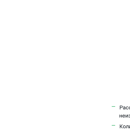
Рас
неи
Кол