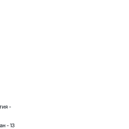
н
тия -
н - 13