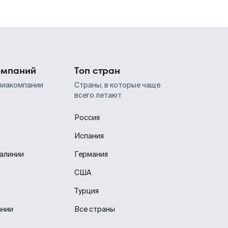
омпаний
Топ стран
виакомпании
Страны, в которые чаще
всего летают
Россия
Испания
иалинии
Германия
США
Турция
ании
Все страны