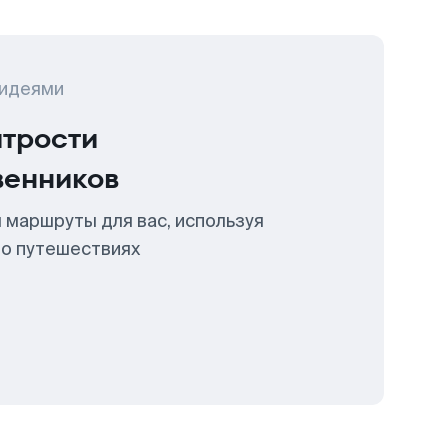
 идеями
итрости
венников
 маршруты для вас, используя
 о путешествиях