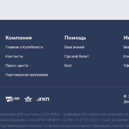
Компания
Помощь
И
Главное о Купибилете
База знаний
Бе
Контакты
Где мой билет
Ко
Пресс-центр
Блог
Оф
Партнерская программа
©
Де
ьзованием веб-системы ООО «РЖД – Цифровые пассажирские решения» на
кие решения» c АО «ФПК» № ФПК-22-316 от 27.12.2022 г. Сайт не явля
 подтверждения покупки. По вопросам рассмотрения обращений, жалоб, п