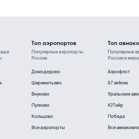
Топ аэропортов
Топ авиак
чаще
Популярные аэропорты
Популярные а
ы
России
России и мира
Домодедово
Аэрофлот
а
Шереметьево
S7 airlines
Внуково
Уральские ав
Пулково
ЮТэйр
Кольцово
Победа
Все аэропорты
Все авиакомп