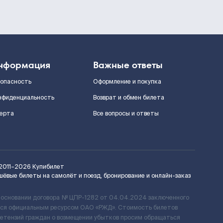
нформация
Важные ответы
зопасность
Оформление и покупка
нфиденциальность
Возврат и обмен билета
ерта
Все вопросы и ответы
2011–2026
Купибилет
шёвые билеты на самолёт и поезд, бронирование и онлайн-заказ
 основании договора № ЦПР-1282 от 04.04.2024 заключенного
ется официальным ресурсом ОАО «РЖД». Стоимость билетов
ретензий граждан о возмещении убытков просим обращаться