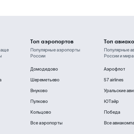
Топ аэропортов
Топ авиак
чаще
Популярные аэропорты
Популярные а
ы
России
России и мира
Домодедово
Аэрофлот
а
Шереметьево
S7 airlines
Внуково
Уральские ав
Пулково
ЮТэйр
Кольцово
Победа
Все аэропорты
Все авиакомп