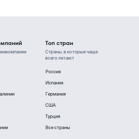
омпаний
Топ стран
виакомпании
Страны, в которые чаще
всего летают
Россия
Испания
иалинии
Германия
США
Турция
ании
Все страны