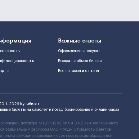
нформация
Важные ответы
зопасность
Оформление и покупка
нфиденциальность
Возврат и обмен билета
ерта
Все вопросы и ответы
2011–2026
Купибилет
шёвые билеты на самолёт и поезд, бронирование и онлайн-заказ
 основании договора № ЦПР-1282 от 04.04.2024 заключенного
ется официальным ресурсом ОАО «РЖД». Стоимость билетов
ретензий граждан о возмещении убытков просим обращаться