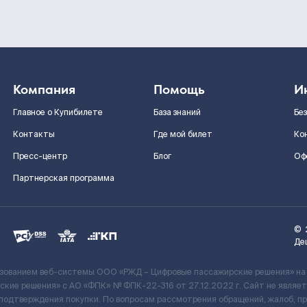
Компания
Помощь
И
Главное о Купибилете
База знаний
Бе
Контакты
Где мой билет
Ко
Пресс-центр
Блог
Оф
Партнерская программа
©
Де
ьзованием веб-системы ООО «РЖД – Цифровые пассажирские решения» на
кие решения» c АО «ФПК» № ФПК-22-316 от 27.12.2022 г. Сайт не явля
 подтверждения покупки. По вопросам рассмотрения обращений, жалоб, п