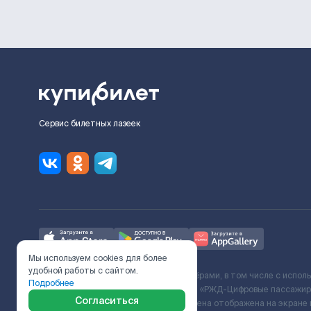
Сервис билетных лазеек
Мы используем cookies для более
удобной работы с сайтом.
Ж/Д билеты предоставляются партнёрами, в том числе с испол
Подробнее
с Поставщиком услуг и Договора ООО «РЖД-Цифровые пассажирс
Согласиться
включает сервисный сбор. Итоговая цена отображена на экране