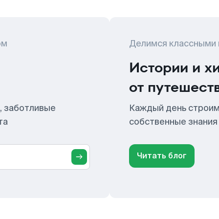
ом
Делимся классными
Истории и х
от путешест
, заботливые
Каждый день строим
та
собственные знания
Читать блог