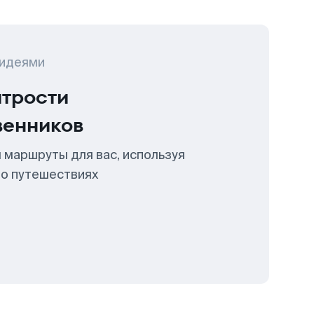
 идеями
итрости
венников
 маршруты для вас, используя
 о путешествиях