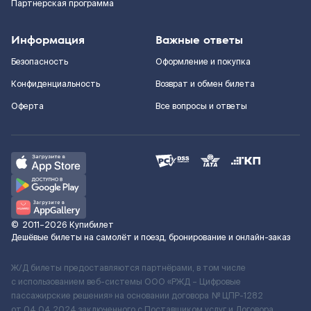
Партнерская программа
Информация
Важные ответы
Безопасность
Оформление и покупка
Конфиденциальность
Возврат и обмен билета
Оферта
Все вопросы и ответы
©
2011–2026
Купибилет
Дешёвые билеты на самолёт и поезд, бронирование и онлайн-заказ
Ж/Д билеты предоставляются партнёрами, в том числе
с использованием веб-системы ООО «РЖД – Цифровые
пассажирские решения» на основании договора № ЦПР-1282
от 04.04.2024 заключенного с Поставщиком услуг и Договора