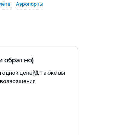
лёте
Аэропорты
и обратно)
годной цене🙌. Также вы
у возвращения