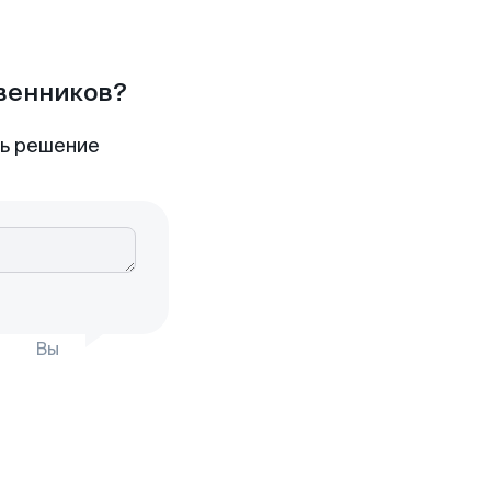
твенников?
ть решение
Вы