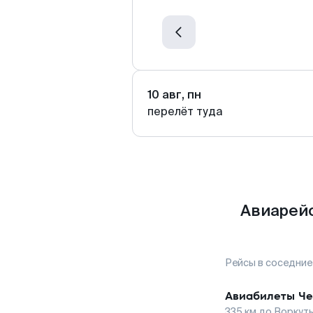
10 авг, пн
перелёт туда
Авиарейс
Рейсы в соседние
Авиабилеты
Че
335
км до
Воркут