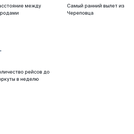
асстояние между
Самый ранний вылет из
ородами
Череповца
оличество рейсов до
оркуты в неделю