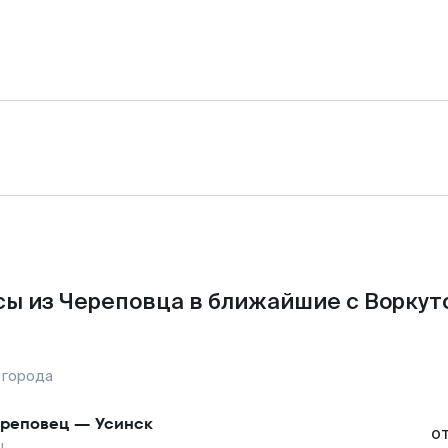
ы из Череповца в ближайшие с Воркут
 города
реповец
—
Усинск
о
ы