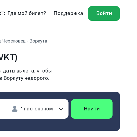
Где мой билет?
Поддержка
Войти
 Череповец - Воркута
VKT)
н даты вылета, чтобы
в Воркуту недорого.
Найти