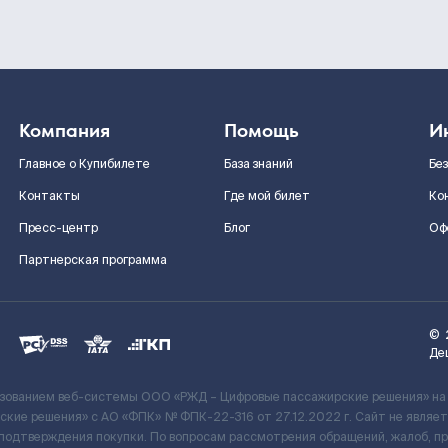
Компания
Помощь
И
Главное о Купибилете
База знаний
Бе
Контакты
Где мой билет
Ко
Пресс-центр
Блог
Оф
Партнерская программа
©
Де
ьзованием веб-системы ООО «РЖД – Цифровые пассажирские решения» на
кие решения» c АО «ФПК» № ФПК-22-316 от 27.12.2022 г. Сайт не явля
 подтверждения покупки. По вопросам рассмотрения обращений, жалоб, п