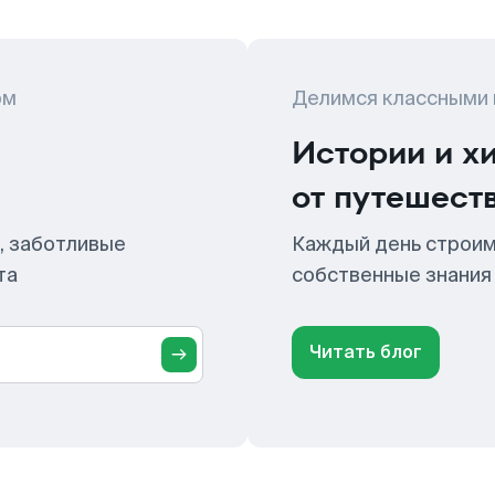
ом
Делимся классными
Истории и х
от путешест
, заботливые
Каждый день строим
та
собственные знания
Читать блог