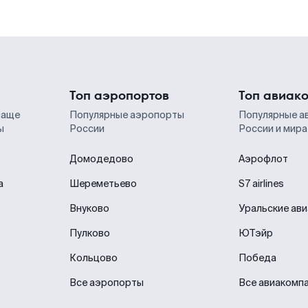
Топ аэропортов
Топ авиак
чаще
Популярные аэропорты
Популярные а
ы
России
России и мира
Домодедово
Аэрофлот
а
Шереметьево
S7 airlines
Внуково
Уральские ав
Пулково
ЮТэйр
Кольцово
Победа
Все аэропорты
Все авиакомп