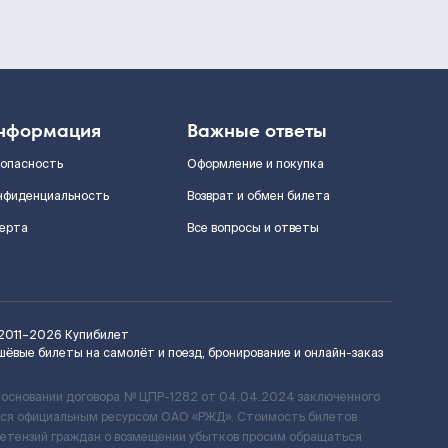
нформация
Важные ответы
зопасность
Оформление и покупка
нфиденциальность
Возврат и обмен билета
ерта
Все вопросы и ответы
2011–2026
Купибилет
шёвые билеты на самолёт и поезд, бронирование и онлайн-заказ
 основании договора № ЦПР-1282 от 04.04.2024 заключенного
ется официальным ресурсом ОАО «РЖД». Стоимость билетов
ретензий граждан о возмещении убытков просим обращаться