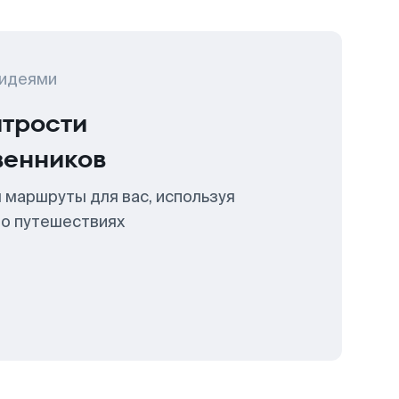
 идеями
итрости
венников
 маршруты для вас, используя
 о путешествиях