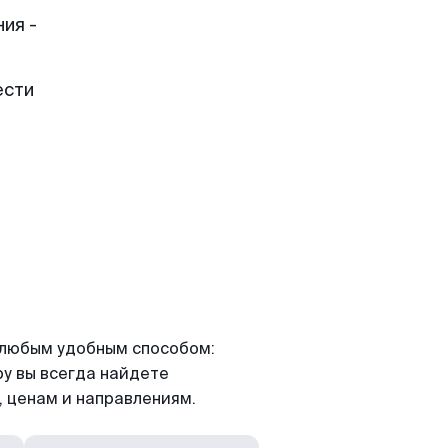
ия -
ести
я любым удобным способом:
ру вы всегда найдете
 ценам и направлениям.