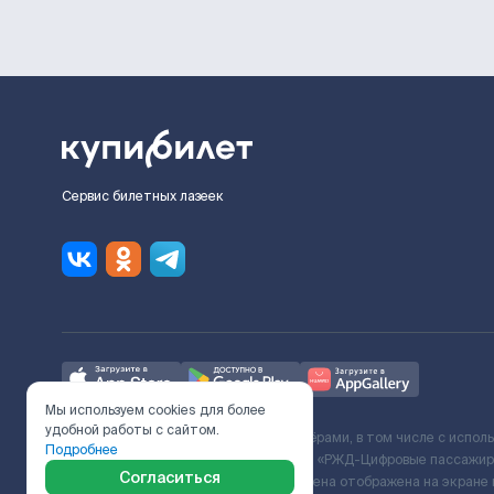
Сервис билетных лазеек
Мы используем cookies для более
удобной работы с сайтом.
Ж/Д билеты предоставляются партнёрами, в том числе с испол
Подробнее
с Поставщиком услуг и Договора ООО «РЖД-Цифровые пассажирс
Согласиться
включает сервисный сбор. Итоговая цена отображена на экране