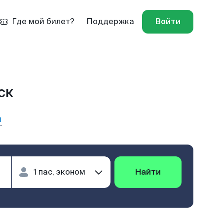
Где мой билет?
Поддержка
Войти
ск
ы
Найти