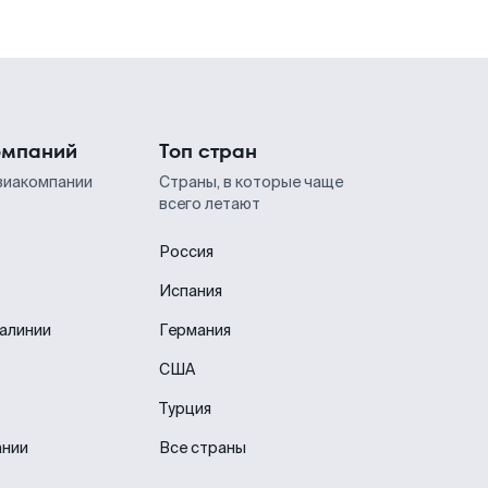
омпаний
Топ стран
виакомпании
Страны, в которые чаще
всего летают
Россия
Испания
иалинии
Германия
США
Турция
ании
Все страны