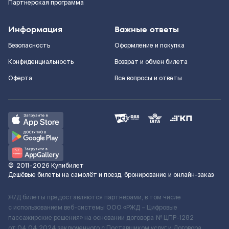
Партнерская программа
Информация
Важные ответы
Безопасность
Оформление и покупка
Конфиденциальность
Возврат и обмен билета
Оферта
Все вопросы и ответы
©
2011–2026
Купибилет
Дешёвые билеты на самолёт и поезд, бронирование и онлайн-заказ
Ж/Д билеты предоставляются партнёрами, в том числе
с использованием веб-системы ООО «РЖД – Цифровые
пассажирские решения» на основании договора № ЦПР-1282
от 04.04.2024 заключенного с Поставщиком услуг и Договора