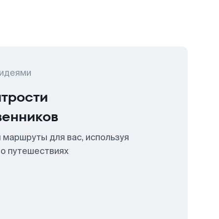
 идеями
итрости
венников
 маршруты для вас, используя
 о путешествиях