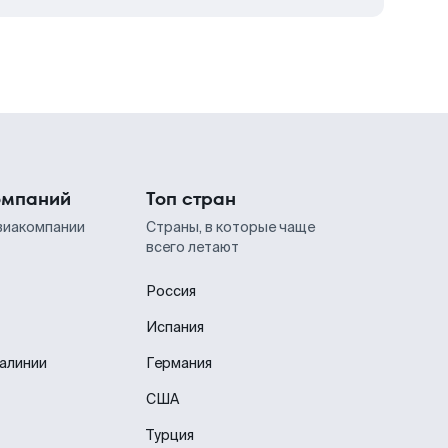
омпаний
Топ стран
виакомпании
Страны, в которые чаще
всего летают
Россия
Испания
иалинии
Германия
США
Турция