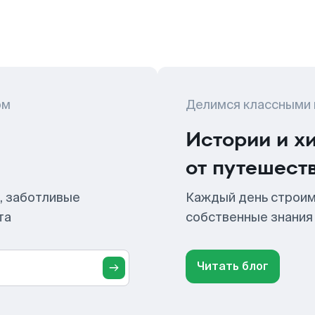
ом
Делимся классными
Истории и х
от путешест
, заботливые
Каждый день строим
та
собственные знания
Читать блог