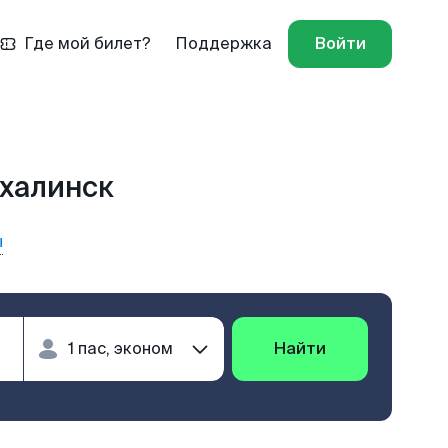
Где мой билет?
Поддержка
Войти
ахалинск
ы
Найти