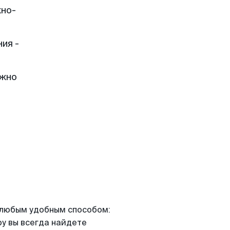
жно-
ия -
ожно
я любым удобным способом:
ру вы всегда найдете