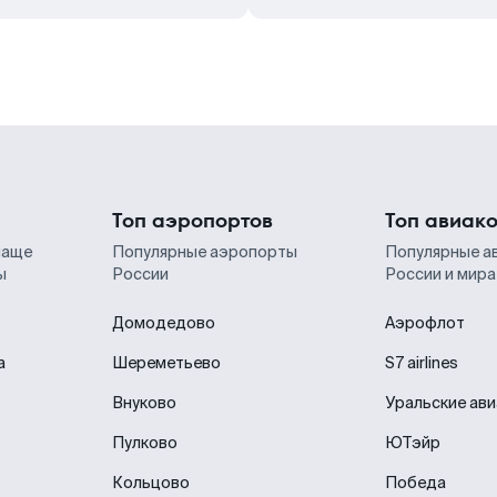
Топ аэропортов
Топ авиак
чаще
Популярные аэропорты
Популярные а
ы
России
России и мира
Домодедово
Аэрофлот
а
Шереметьево
S7 airlines
Внуково
Уральские ав
Пулково
ЮТэйр
Кольцово
Победа