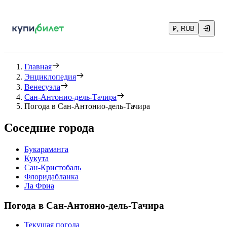
₽, RUB
Главная
Энциклопедия
Венесуэла
Сан-Антонио-дель-Тачира
Погода в Сан-Антонио-дель-Тачира
Соседние города
Букараманга
Кукута
Сан-Кристобаль
Флоридабланка
Ла Фриа
Погода в Сан-Антонио-дель-Тачира
Текущая погода