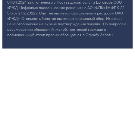
04.04.2024 заключенного с Поставщиком услуг и Договора ООО
«РЖД-Цифровые пассажирские решения» с АО «ФПК» № ФПК-22-
316 от 27.12.2022 г. Сайт не является официальным ресурсом ОАО
«РЖД». Стоимость билетов включает сервисный сбор. Итоговая
цена отображена на экране подтверждения покупки. По вопросам
рассмотрения обращений, жалоб, претензий граждан о
возмещении убытков просим обращаться в Службу Заботы.