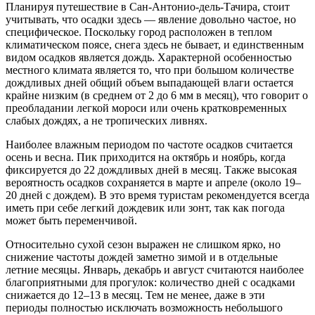
Планируя путешествие в
Сан-Антонио-дель-Тачира
, стоит
учитывать, что осадки здесь — явление довольно частое, но
специфическое. Поскольку город расположен в теплом
климатическом поясе, снега здесь не бывает, и единственным
видом осадков является дождь. Характерной особенностью
местного климата является то, что при большом количестве
дождливых дней общий объем выпадающей влаги остается
крайне низким (в среднем от 2 до 6 мм в месяц), что говорит о
преобладании легкой мороси или очень кратковременных
слабых дождях, а не тропических ливнях.
Наиболее влажным периодом по частоте осадков считается
осень и весна. Пик приходится на октябрь и ноябрь, когда
фиксируется до 22 дождливых дней в месяц. Также высокая
вероятность осадков сохраняется в марте и апреле (около 19–
20 дней с дождем). В это время туристам рекомендуется всегда
иметь при себе легкий дождевик или зонт, так как погода
может быть переменчивой.
Относительно сухой сезон выражен не слишком ярко, но
снижение частоты дождей заметно зимой и в отдельные
летние месяцы. Январь, декабрь и август считаются наиболее
благоприятными для прогулок: количество дней с осадками
снижается до 12–13 в месяц. Тем не менее, даже в эти
периоды полностью исключать возможность небольшого