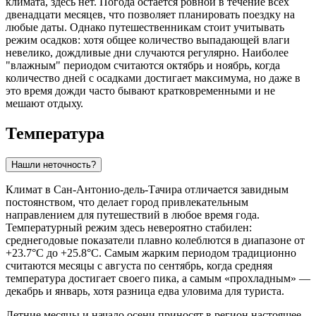
климата, здесь нет. Погода остается ровной в течение всех
двенадцати месяцев, что позволяет планировать поездку на
любые даты. Однако путешественникам стоит учитывать
режим осадков: хотя общее количество выпадающей влаги
невелико, дождливые дни случаются регулярно. Наиболее
"влажным" периодом считаются октябрь и ноябрь, когда
количество дней с осадками достигает максимума, но даже в
это время дожди часто бывают кратковременными и не
мешают отдыху.
Температура
Нашли неточность?
Климат в
Сан-Антонио-дель-Тачира
отличается завидным
постоянством, что делает город привлекательным
направлением для путешествий в любое время года.
Температурный режим здесь невероятно стабилен:
среднегодовые показатели плавно колеблются в диапазоне от
+23.7°C до +25.8°C. Самым жарким периодом традиционно
считаются месяцы с августа по сентябрь, когда средняя
температура достигает своего пика, а самым «прохладным» —
декабрь и январь, хотя разница едва уловима для туриста.
Летние месяцы и начало осени приносят в регион настоящее