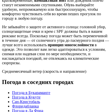
кратковременные,
компактный зонт
или дождевик-пончо
станут незаменимыми спутниками. Обувь выбирайте
удобную, непромокаемую или быстросохнущую, чтобы
комфортно чувствовать себя во время пеших прогулок по
городу в любую погоду.
Не забывайте о защите от активного солнца: головной убор,
солнцезащитные очки и крем с SPF должны быть в вашем
рюкзаке всегда. Поскольку погода может быть переменчивой
в течение дня — от солнечного утра до пасмурного полдня —
лучше всего использовать
принцип многослойности
в
одежде. Это позволит вам легко адаптироваться к условиям,
снимая или надевая слои по мере необходимости, и
наслаждаться поездкой, не отвлекаясь на климатические
сюрпризы.
Среднемесячный ветер (скорость и направление)
Погода в соседних городах
Погода в Букараманге
Погода в Кукуте
Сан-Кристобаль
Флоридабланка
Погода в Ла Фриа