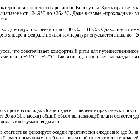
актерно для тропических регионов Венесуэлы. Здесь практическ
м диапазоне от +24.9°C до +26.4°C. Даже в самые «прохладные» м
ета.
 когда воздух прогревается до +30°C... +31°C. Однако понятие «
 в январе и феврале ночная температура опускается лишь до +20°
усов, что обеспечивает комфортный ритм для путешественников.
ями около +21°C... +22°C. Такая погода позволяет наслаждаться
ть прогноз погоды. Осадки здесь — явление практически постоя
 20 до 31 в месяц) общий объем выпадающей влаги остается уди
 дождь или туманная дымка.
 статистика фиксирует осадки практически ежедневно (до 31 дн
сто бывает пасмурным, но благодаря малой интенсивности дождей