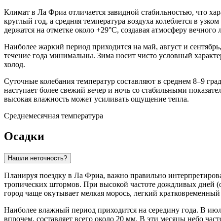
Климат в
Ла Фриа
отличается завидной стабильностью, что хар
круглый год, а средняя температура воздуха колеблется в узко
держатся на отметке около +29°C, создавая атмосферу вечного л
Наиболее жаркий период приходится на май, август и сентябрь,
течение года минимальны. Зима носит чисто условный характер:
холод.
Суточные колебания температур составляют в среднем 8–9 град
наступает более свежий вечер и ночь со стабильными показател
высокая влажность может усиливать ощущение тепла.
Среднемесячная температура
Осадки
Нашли неточность?
Планируя поездку в
Ла Фриа
, важно правильно интерпретирова
тропических штормов. При высокой частоте дождливых дней (от
город чаще окутывает мелкая морось, легкий кратковременный
Наиболее влажный период приходится на середину года. В июле
впрочем, составляет всего около 20 мм. В эти месяцы небо ча