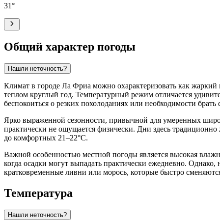
31
°
Общий характер погоды
Нашли неточность?
Климат в городе
Ла Фриа
можно охарактеризовать как жаркий и
теплом круглый год. Температурный режим отличается удивите
беспокоиться о резких похолоданиях или необходимости брать 
Ярко выраженной сезонности, привычной для умеренных широт
практически не ощущается физически. Дни здесь традиционно 
до комфортных 21–22°C.
Важной особенностью местной погоды является высокая влажнос
когда осадки могут выпадать практически ежедневно. Однако, 
кратковременные ливни или морось, которые быстро сменяютс
Температура
Нашли неточность?