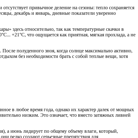
и отсутствует привычное деление на сезоны: тепло сохраняется
есяцы, декабрь и январь, дневные показатели уверенно
жары» здесь относительно, так как температурные скачки в
C... +21°C, что ощущается как приятная, мягкая прохлада, а не
 После полуденного зноя, когда солнце максимально активно,
 отдыхом без необходимости брать с собой теплые вещи, хотя
нное в любое время года, однако их характер далек от мощных
вительно низким. Это означает, что вместо затяжных ливней
я), а июнь лидирует по общему объему влаги, который,
 они редко создают серьезные препятствия для