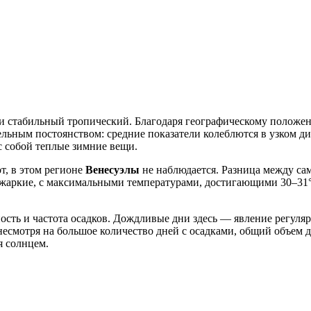
 стабильный тропический. Благодаря географическому положению
льным постоянством: средние показатели колеблются в узком диа
с собой теплые зимние вещи.
, в этом регионе
Венесуэлы
не наблюдается. Разница между с
жаркие, с максимальными температурами, достигающими 30–31°C
ть и частота осадков. Дождливые дни здесь — явление регулярн
несмотря на большое количество дней с осадками, общий объем 
я солнцем.