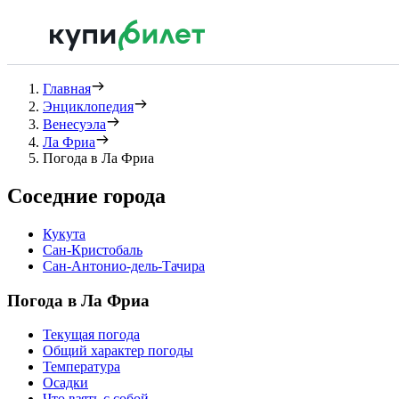
Главная
Энциклопедия
Венесуэла
Ла Фриа
Погода в Ла Фриа
Соседние города
Кукута
Сан-Кристобаль
Сан-Антонио-дель-Тачира
Погода в Ла Фриа
Текущая погода
Общий характер погоды
Температура
Осадки
Что взять с собой