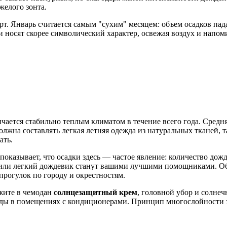
желого зонта.
рт. Январь считается самым "сухим" месяцем: объем осадков пад
 носят скорее символический характер, освежая воздух и напоми
чается стабильно теплым климатом в течение всего года. Средн
олжна составлять легкая летняя одежда из натуральных тканей, 
ать.
показывает, что осадки здесь — частое явление: количество дожд
ли легкий дождевик станут вашими лучшими помощниками. Об
прогулок по городу и окрестностям.
ожите в чемодан
солнцезащитный крем
, головной убор и солнеч
ды в помещениях с кондиционерами. Принцип многослойности зд