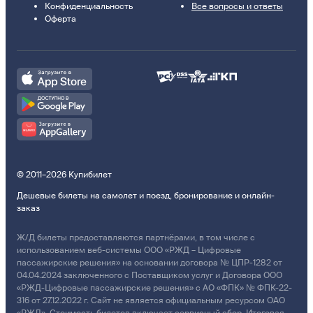
Конфиденциальность
Все вопросы и ответы
Оферта
© 2011–2026 Купибилет
Дешевые билеты на самолет и поезд, бронирование и онлайн-
заказ
Ж/Д билеты предоставляются партнёрами, в том числе с
использованием веб-системы ООО «РЖД – Цифровые
пассажирские решения» на основании договора № ЦПР-1282 от
04.04.2024 заключенного с Поставщиком услуг и Договора ООО
«РЖД-Цифровые пассажирские решения» с АО «ФПК» № ФПК-22-
316 от 27.12.2022 г. Сайт не является официальным ресурсом ОАО
«РЖД». Стоимость билетов включает сервисный сбор. Итоговая