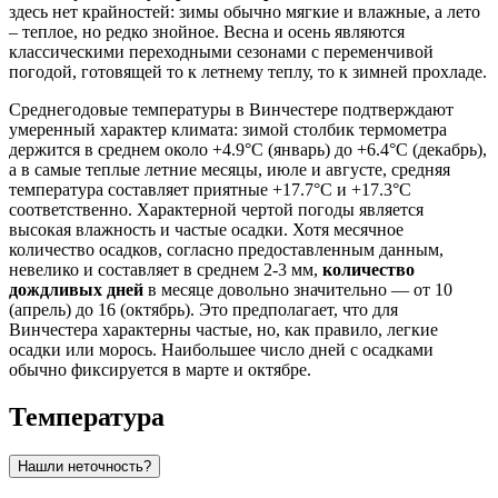
здесь нет крайностей: зимы обычно мягкие и влажные, а лето
– теплое, но редко знойное. Весна и осень являются
классическими переходными сезонами с переменчивой
погодой, готовящей то к летнему теплу, то к зимней прохладе.
Среднегодовые температуры в Винчестере подтверждают
умеренный характер климата: зимой столбик термометра
держится в среднем около +4.9°C (январь) до +6.4°C (декабрь),
а в самые теплые летние месяцы, июле и августе, средняя
температура составляет приятные +17.7°C и +17.3°C
соответственно. Характерной чертой погоды является
высокая влажность и частые осадки. Хотя месячное
количество осадков, согласно предоставленным данным,
невелико и составляет в среднем 2-3 мм,
количество
дождливых дней
в месяце довольно значительно — от 10
(апрель) до 16 (октябрь). Это предполагает, что для
Винчестера характерны частые, но, как правило, легкие
осадки или морось. Наибольшее число дней с осадками
обычно фиксируется в марте и октябре.
Температура
Нашли неточность?