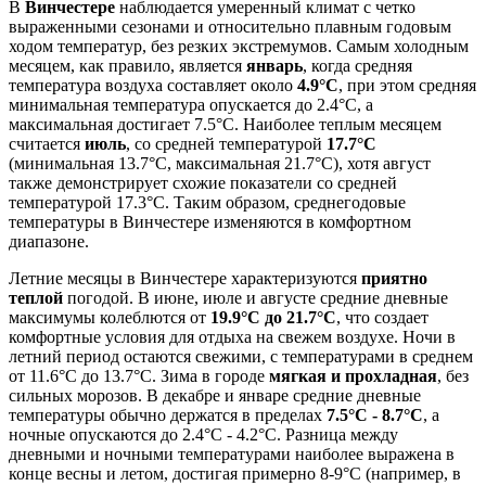
В
Винчестере
наблюдается умеренный климат с четко
выраженными сезонами и относительно плавным годовым
ходом температур, без резких экстремумов. Самым холодным
месяцем, как правило, является
январь
, когда средняя
температура воздуха составляет около
4.9°C
, при этом средняя
минимальная температура опускается до 2.4°C, а
максимальная достигает 7.5°C. Наиболее теплым месяцем
считается
июль
, со средней температурой
17.7°C
(минимальная 13.7°C, максимальная 21.7°C), хотя август
также демонстрирует схожие показатели со средней
температурой 17.3°C. Таким образом, среднегодовые
температуры в Винчестере изменяются в комфортном
диапазоне.
Летние месяцы в Винчестере характеризуются
приятно
теплой
погодой. В июне, июле и августе средние дневные
максимумы колеблются от
19.9°C до 21.7°C
, что создает
комфортные условия для отдыха на свежем воздухе. Ночи в
летний период остаются свежими, с температурами в среднем
от 11.6°C до 13.7°C. Зима в городе
мягкая и прохладная
, без
сильных морозов. В декабре и январе средние дневные
температуры обычно держатся в пределах
7.5°C - 8.7°C
, а
ночные опускаются до 2.4°C - 4.2°C. Разница между
дневными и ночными температурами наиболее выражена в
конце весны и летом, достигая примерно 8-9°C (например, в