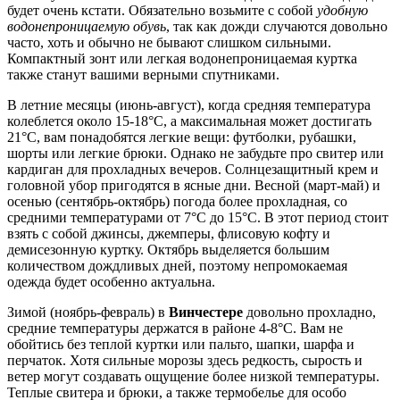
будет очень кстати. Обязательно возьмите с собой
удобную
водонепроницаемую обувь
, так как дожди случаются довольно
часто, хоть и обычно не бывают слишком сильными.
Компактный зонт или легкая водонепроницаемая куртка
также станут вашими верными спутниками.
В летние месяцы (июнь-август), когда средняя температура
колеблется около 15-18°C, а максимальная может достигать
21°C, вам понадобятся легкие вещи: футболки, рубашки,
шорты или легкие брюки. Однако не забудьте про свитер или
кардиган для прохладных вечеров. Солнцезащитный крем и
головной убор пригодятся в ясные дни. Весной (март-май) и
осенью (сентябрь-октябрь) погода более прохладная, со
средними температурами от 7°C до 15°C. В этот период стоит
взять с собой джинсы, джемперы, флисовую кофту и
демисезонную куртку. Октябрь выделяется большим
количеством дождливых дней, поэтому непромокаемая
одежда будет особенно актуальна.
Зимой (ноябрь-февраль) в
Винчестере
довольно прохладно,
средние температуры держатся в районе 4-8°C. Вам не
обойтись без теплой куртки или пальто, шапки, шарфа и
перчаток. Хотя сильные морозы здесь редкость, сырость и
ветер могут создавать ощущение более низкой температуры.
Теплые свитера и брюки, а также термобелье для особо