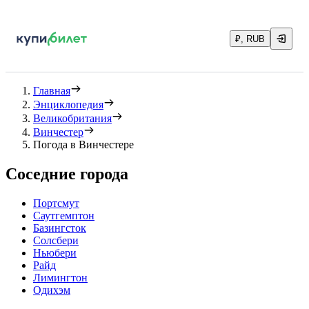
₽, RUB
Главная
Энциклопедия
Великобритания
Винчестер
Погода в Винчестере
Соседние города
Портсмут
Саутгемптон
Базингсток
Солсбери
Ньюбери
Райд
Лимингтон
Одихэм