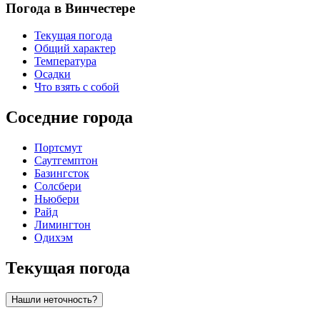
Погода в Винчестере
Текущая погода
Общий характер
Температура
Осадки
Что взять с собой
Соседние города
Портсмут
Саутгемптон
Базингсток
Солсбери
Ньюбери
Райд
Лимингтон
Одихэм
Текущая погода
Нашли неточность?