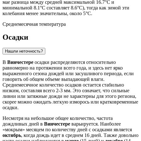
мае разница между средней максимальной 16.7°C и
минимальной 8.1°C составляет 8.6°C), тогда как зимой эти
колебания менее значительны, около 5°C.
Среднемесячная температура
Осадки
Нашли неточность?
В
Винчестере
осадки распределяются относительно
равномерно на протяжении всего года, и здесь нет ярко
выраженного сезона дождей или засушливого периода, если
говорить об общем объеме выпадающей влаги.
Среднемесячное количество осадков остается стабильно
низким, составляя всего 2-3 мм. Это означает, что сильные
ливни или затяжные дожди не характерны для этого региона,
скорее можно ожидать легкую изморось или кратковременные
осадки.
Несмотря на небольшое общее количество, частота
дождливых дней в
Винчестере
варьируется. Наиболее
«мокрым» месяцем по количеству дней с осадками является
октябрь
, когда дождь идет в среднем 16 дней. Также довольно
часто осадки наблюдаются в
марте
(15 дней) и
декабре
(14