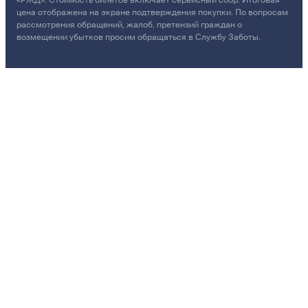
цена отображена на экране подтверждения покупки. По вопросам
рассмотрения обращений, жалоб, претензий граждан о
возмещении убытков просим обращаться в Службу Заботы.