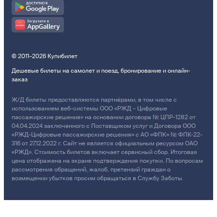
© 2011–2026 Купибилет
Дешевые билеты на самолет и поезд, бронирование и онлайн-
заказ
Ж/Д билеты предоставляются партнёрами, в том числе с
использованием веб-системы ООО «РЖД – Цифровые
пассажирские решения» на основании договора № ЦПР-1282 от
04.04.2024 заключенного с Поставщиком услуг и Договора ООО
«РЖД-Цифровые пассажирские решения» с АО «ФПК» № ФПК-22-
316 от 27.12.2022 г. Сайт не является официальным ресурсом ОАО
«РЖД». Стоимость билетов включает сервисный сбор. Итоговая
цена отображена на экране подтверждения покупки. По вопросам
рассмотрения обращений, жалоб, претензий граждан о
возмещении убытков просим обращаться в Службу Заботы.