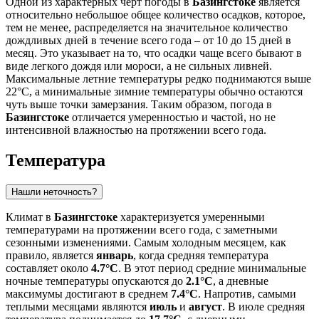
Одной из характерных черт погоды в
Базингстоке
является
относительно небольшое общее количество осадков, которое,
тем не менее, распределяется на значительное количество
дождливых дней в течение всего года – от 10 до 15 дней в
месяц. Это указывает на то, что осадки чаще всего бывают в
виде легкого дождя или мороси, а не сильных ливней.
Максимальные летние температуры редко поднимаются выше
22°C, а минимальные зимние температуры обычно остаются
чуть выше точки замерзания. Таким образом, погода в
Базингстоке
отличается умеренностью и частой, но не
интенсивной влажностью на протяжении всего года.
Температура
Нашли неточность?
Климат в
Базингстоке
характеризуется умеренными
температурами на протяжении всего года, с заметными
сезонными изменениями. Самым холодным месяцем, как
правило, является
январь
, когда средняя температура
составляет около
4.7°C
. В этот период средние минимальные
ночные температуры опускаются до
2.1°C
, а дневные
максимумы достигают в среднем
7.4°C
. Напротив, самыми
теплыми месяцами являются
июль
и
август
. В июле средняя