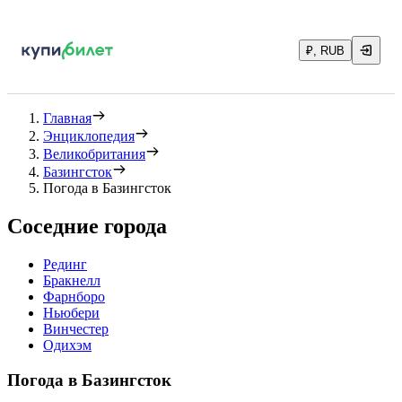
₽, RUB
Главная
Энциклопедия
Великобритания
Базингсток
Погода в Базингсток
Соседние города
Рединг
Бракнелл
Фарнборо
Ньюбери
Винчестер
Одихэм
Погода в Базингсток