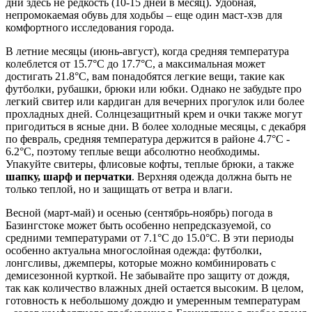
дни здесь не редкость (10-15 дней в месяц). Удобная,
непромокаемая обувь для ходьбы – еще один маст-хэв для
комфортного исследования города.
В летние месяцы (июнь-август), когда средняя температура
колеблется от 15.7°C до 17.7°C, а максимальная может
достигать 21.8°C, вам понадобятся легкие вещи, такие как
футболки, рубашки, брюки или юбки. Однако не забудьте про
легкий свитер или кардиган для вечерних прогулок или более
прохладных дней. Солнцезащитный крем и очки также могут
пригодиться в ясные дни. В более холодные месяцы, с декабря
по февраль, средняя температура держится в районе 4.7°C -
6.2°C, поэтому теплые вещи абсолютно необходимы.
Упакуйте свитеры, флисовые кофты, теплые брюки, а также
шапку, шарф и перчатки
. Верхняя одежда должна быть не
только теплой, но и защищать от ветра и влаги.
Весной (март-май) и осенью (сентябрь-ноябрь) погода в
Базингстоке может быть особенно непредсказуемой, со
средними температурами от 7.1°C до 15.0°C. В эти периоды
особенно актуальна многослойная одежда: футболки,
лонгсливы, джемперы, которые можно комбинировать с
демисезонной курткой. Не забывайте про защиту от дождя,
так как количество влажных дней остается высоким. В целом,
готовность к небольшому дождю и умеренным температурам