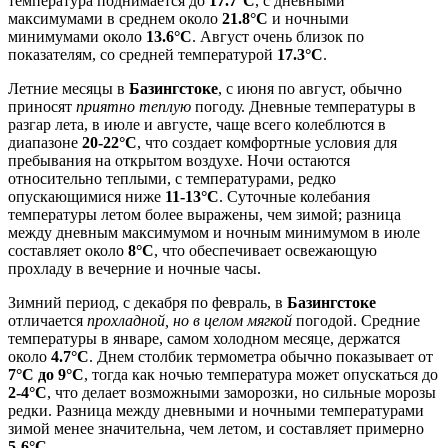
температура поднимается до
17.7°C
, с дневными
максимумами в среднем около
21.8°C
и ночными
минимумами около
13.6°C
. Август очень близок по
показателям, со средней температурой
17.3°C
.
Летние месяцы в
Базингстоке
, с июня по август, обычно
приносят
приятно теплую
погоду. Дневные температуры в
разгар лета, в июле и августе, чаще всего колеблются в
диапазоне
20-22°C
, что создает комфортные условия для
пребывания на открытом воздухе. Ночи остаются
относительно теплыми, с температурами, редко
опускающимися ниже
11-13°C
. Суточные колебания
температуры летом более выражены, чем зимой; разница
между дневным максимумом и ночным минимумом в июле
составляет около
8°C
, что обеспечивает освежающую
прохладу в вечерние и ночные часы.
Зимний период, с декабря по февраль, в
Базингстоке
отличается
прохладной, но в целом мягкой
погодой. Средние
температуры в январе, самом холодном месяце, держатся
около
4.7°C
. Днем столбик термометра обычно показывает от
7°C до 9°C
, тогда как ночью температура может опускаться до
2-4°C
, что делает возможными заморозки, но сильные морозы
редки. Разница между дневными и ночными температурами
зимой менее значительна, чем летом, и составляет примерно
5-6°C
.