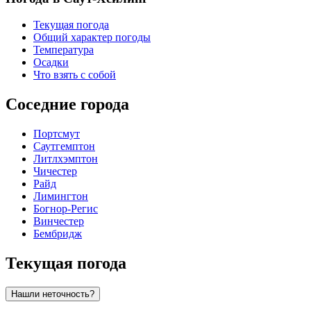
Текущая погода
Общий характер погоды
Температура
Осадки
Что взять с собой
Соседние города
Портсмут
Саутгемптон
Литлхэмптон
Чичестер
Райд
Лимингтон
Богнор-Регис
Винчестер
Бембридж
Текущая погода
Нашли неточность?