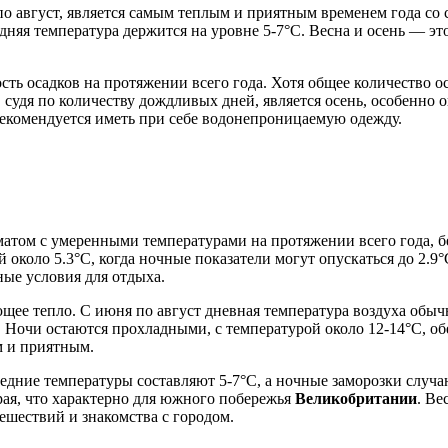
 по август, является самым теплым и приятным временем года со
едняя температура держится на уровне 5-7°C. Весна и осень — эт
ость осадков на протяжении всего года. Хотя общее количество
судя по количеству дождливых дней, является осень, особенно 
екомендуется иметь при себе водонепроницаемую одежду.
матом с умеренными температурами на протяжении всего года, 
 около 5.3°C, когда ночные показатели могут опускаться до 2.9
ные условия для отдыха.
щее тепло. С июня по август дневная температура воздуха обыч
. Ночи остаются прохладными, с температурой около 12-14°C, о
м и приятным.
редние температуры составляют 5-7°C, а ночные заморозки случаю
рая, что характерно для южного побережья
Великобритании
. Ве
шествий и знакомства с городом.