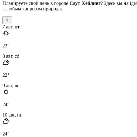
Планируете свой день в городе
Саут-Хейлинг
? Здесь вы найд
к любым капризам природы.
7 авг, пт
23
°
8 авг, сб
22
°
9 авг, вс
24
°
10 авг, пн
24
°