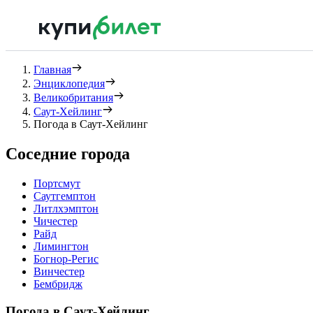
Главная
Энциклопедия
Великобритания
Саут-Хейлинг
Погода в Саут-Хейлинг
Соседние города
Портсмут
Саутгемптон
Литлхэмптон
Чичестер
Райд
Лимингтон
Богнор-Регис
Винчестер
Бембридж
Погода в Саут-Хейлинг