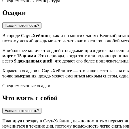
Среднемесячная температура
Осадки
Нашли неточность?
В городе
Саут-Хейлинг
, как и во многих частях Великобритан
поэтому легкий дождь может застать вас врасплох в любой меся
Наибольшее количество дней с осадками приходится на осень 
март
с
15 днями
. Это периоды, когда зонт или водонепроница
всего
9 дождливых дней
, что делает его более привлекательн
Характер осадков в Саут-Хейлинге — это чаще всего легкая из
точке замерзания, дождь может сменяться мокрым снегом, одн
Среднемесячные осадки
Что взять с собой
Нашли неточность?
Планируя поездку в Саут-Хейлинг, важно помнить о переменч
измениться в течение дня, поэтому возможность легко снять 