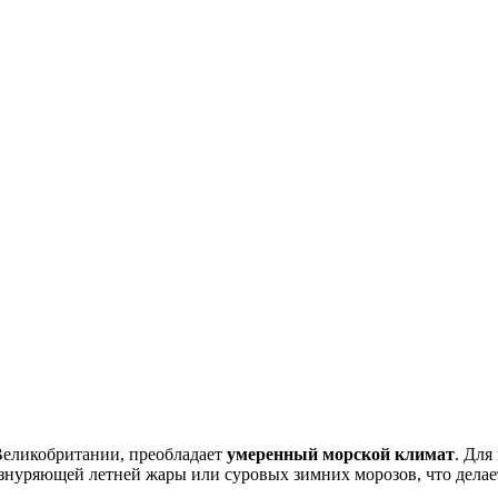
Великобритании, преобладает
умеренный морской климат
. Для
з изнуряющей летней жары или суровых зимних морозов, что дел