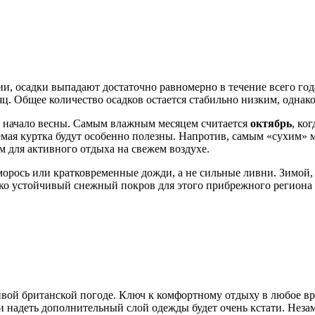
ии, осадки выпадают достаточно равномерно в течение всего год
ц. Общее количество осадков остается стабильно низким, однако 
и начало весны. Самым влажным месяцем считается
октябрь
, ко
емая куртка будут особенно полезны. Напротив, самым «сухим» м
ым для активного отдыха на свежем воздухе.
морось или кратковременные дожди, а не сильные ливни. Зимой,
ако устойчивый снежный покров для этого прибрежного региона
ивой британской погоде. Ключ к комфортному отдыху в любое в
или надеть дополнительный слой одежды будет очень кстати. Не