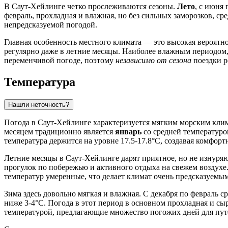
В Саут-Хейлинге четко прослеживаются сезоны.
Лето
, с июня
февраль, прохладная и влажная, но без сильных заморозков, ср
непредсказуемой погодой.
Главная особенность местного климата — это высокая вероятн
регулярно даже в летние месяцы. Наиболее влажным периодом, 
переменчивой погоде, поэтому
независимо от сезона
поездки р
Температура
Нашли неточность?
Погода в Саут-Хейлинге характеризуется мягким морским кли
месяцем традиционно является
январь
со средней температурой
температура держится на уровне 17.5-17.8°C, создавая комфорт
Летние месяцы в Саут-Хейлинге дарят приятное, но не изнуряю
прогулок по побережью и активного отдыха на свежем воздухе
температур умеренные, что делает климат очень предсказуемы
Зима здесь довольно мягкая и влажная. С декабря по февраль с
ниже 3-4°C. Погода в этот период в основном прохладная и сы
температурой, предлагающие множество погожих дней для путе