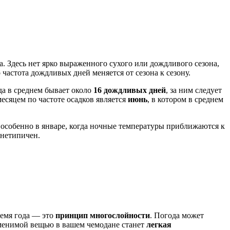
а. Здесь нет ярко выраженного сухого или дождливого сезона,
частота дождливых дней меняется от сезона к сезону.
гда в среднем бывает около
16 дождливых дней
, за ним следует
есяцем по частоте осадков является
июнь
, в котором в среднем
 особенно в январе, когда ночные температуры приближаются к
 нетипичен.
ремя года — это
принцип многослойности
. Погода может
заменимой вещью в вашем чемодане станет
легкая