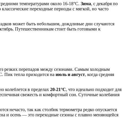
 средними температурами около 16-18°C.
Зима
, с декабря по
о классические переходные периоды с мягкой, но часто
 осадков может быть небольшим, дождливые дни случаются
октябрь. Путешественникам стоит быть готовыми к
без резких перепадов между сезонами. Самым холодным
°C. Пик тепла приходится на
июль и август
, когда средняя
но колеблется в пределах
20-21°C
, что идеально подходит для
беспечивая свежесть и комфортный сон. Суточные колебания
тся нечасто, так как столбик термометра редко опускается
сна и осень — это переходные сезоны с плавно меняющейся