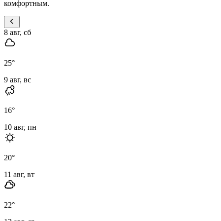
комфортным.
8 авг, сб
25
°
9 авг, вс
16
°
10 авг, пн
20
°
11 авг, вт
22
°