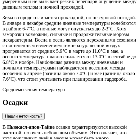
умеренным и не вызывает резких перепадов ощущений между
дневным теплом и ночной прохладой.
Зима в городе отличается прохладной, но не суровой погодой.
В январе и декабре средние дневные температуры колеблются
в районе 6-7°C, а ночные могут опускаться до 2-3°C. Хотя
заморозки возможны, сильные и продолжительные морозы
нехарактерны. Весна и осень являются переходными сезонами
с постепенным изменением температур: весной воздух
прогревается от средних 5.9°C в марте до 11.0°C в мае, а
осенью температура плавно снижается от 13.0°C в сентябре до
6.8°C в ноябре. Наибольшая разница между дневными и
ночными температурами наблюдается в весенние месяцы,
особенно в апреле (разница около 7.0°C) и мае (разница около
7.6°C), что стоит учитывать при планировании гардероба.
Среднемесячная температура
Осадки
Нашли неточность?
В
Ньюкасл-апон-Тайне
осадки характеризуются высокой
частотой, но очень небольшим объемом. Это означает, что
хотя дождливых дней в месяце может быть много,