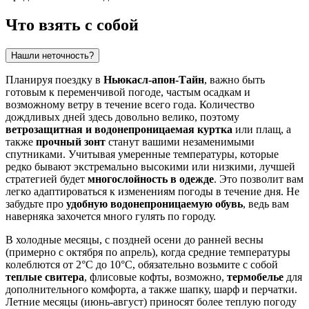
Что взять с собой
Нашли неточность?
Планируя поездку в
Ньюкасл-апон-Тайн
, важно быть
готовым к переменчивой погоде, частым осадкам и
возможному ветру в течение всего года. Количество
дождливых дней здесь довольно велико, поэтому
ветрозащитная и водонепроницаемая куртка
или плащ, а
также
прочный зонт
станут вашими незаменимыми
спутниками. Учитывая умеренные температуры, которые
редко бывают экстремально высокими или низкими, лучшей
стратегией будет
многослойность в одежде
. Это позволит вам
легко адаптироваться к изменениям погоды в течение дня. Не
забудьте про
удобную водонепроницаемую обувь
, ведь вам
наверняка захочется много гулять по городу.
В холодные месяцы, с поздней осени до ранней весны
(примерно с октября по апрель), когда средние температуры
колеблются от 2°C до 10°C, обязательно возьмите с собой
теплые свитера
, флисовые кофты, возможно,
термобелье
для
дополнительного комфорта, а также шапку, шарф и перчатки.
Летние месяцы (июнь-август) приносят более теплую погоду