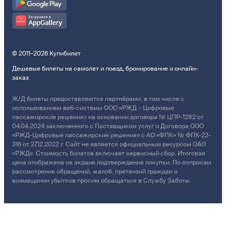
© 2011–2026 Купибилет
Дешевые билеты на самолет и поезд, бронирование и онлайн-
заказ
Ж/Д билеты предоставляются партнёрами, в том числе с
использованием веб-системы ООО «РЖД – Цифровые
пассажирские решения» на основании договора № ЦПР-1282 от
04.04.2024 заключенного с Поставщиком услуг и Договора ООО
«РЖД-Цифровые пассажирские решения» с АО «ФПК» № ФПК-22-
316 от 27.12.2022 г. Сайт не является официальным ресурсом ОАО
«РЖД». Стоимость билетов включает сервисный сбор. Итоговая
цена отображена на экране подтверждения покупки. По вопросам
рассмотрения обращений, жалоб, претензий граждан о
возмещении убытков просим обращаться в Службу Заботы.