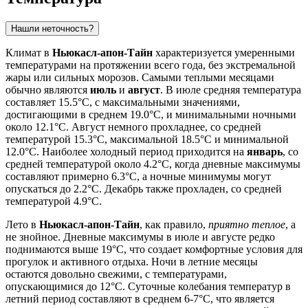
Нашли неточность?
Климат в
Ньюкасл-апон-Тайн
характеризуется умеренными
температурами на протяжении всего года, без экстремальной
жары или сильных морозов. Самыми теплыми месяцами
обычно являются
июль
и
август
. В июле средняя температура
составляет 15.5°C, с максимальными значениями,
достигающими в среднем 19.0°C, и минимальными ночными
около 12.1°C. Август немного прохладнее, со средней
температурой 15.3°C, максимальной 18.5°C и минимальной
12.0°C. Наиболее холодный период приходится на
январь
, со
средней температурой около 4.2°C, когда дневные максимумы
составляют примерно 6.3°C, а ночные минимумы могут
опускаться до 2.2°C. Декабрь также прохладен, со средней
температурой 4.9°C.
Лето в
Ньюкасл-апон-Тайн
, как правило,
приятно теплое
, а
не знойное. Дневные максимумы в июле и августе редко
поднимаются выше 19°C, что создает комфортные условия для
прогулок и активного отдыха. Ночи в летние месяцы
остаются довольно свежими, с температурами,
опускающимися до 12°C. Суточные колебания температур в
летний период составляют в среднем 6-7°C, что является