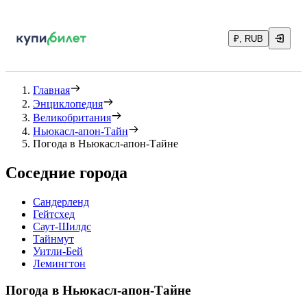
₽, RUB
Главная
Энциклопедия
Великобритания
Ньюкасл-апон-Тайн
Погода в Ньюкасл-апон-Тайне
Соседние города
Сандерленд
Гейтсхед
Саут-Шилдс
Тайнмут
Уитли-Бей
Лемингтон
Погода в Ньюкасл-апон-Тайне