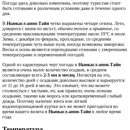
Погода здесь довольно изменчива, поэтому туристам стоит
быть готовыми к различным условиям даже в течение одного
дня.
В
Ньюкасл-апон-Тайн
четко выражены четыре сезона. Лето,
длящееся с июня по август, обычно
теплое и приятное
, со
средними максимальными температурами около 19°C в июле.
Зимы, с декабря по февраль, прохладные, со средними
температурами чуть выше нуля, иногда возможны заморозки.
Весна и осень являются переходными сезонами с умеренными
температурами и переменчивой погодой.
Одной из характерных черт погоды в
Ньюкасл-апон-Тайн
является очень малое количество осадков, в среднем
составляющее всего
2-3 мм в месяц
. Несмотря на это,
количество дней с осадками довольно высокое и варьируется
от 11 до 16 дней в месяц. Это означает, что вы можете
столкнуться с частыми, но, как правило,
очень легкими
осадками, такими как морось или кратковременный слабый
дождь. Поэтому наличие зонта или легкой
водонепроницаемой куртки все же может пригодиться во
время вашего визита в
Ньюкасл-апон-Тайн
в любое время
года.
Температура