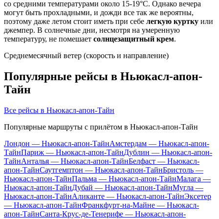
со средними температурами около 15-19°C. Однако вечера
могут быть прохладными, и дожди все так же вероятны,
поэтому даже летом стоит иметь при себе
легкую куртку
или
джемпер. В солнечные дни, несмотря на умеренную
температуру, не помешает
солнцезащитный крем
.
Среднемесячный ветер (скорость и направление)
Популярные рейсы в Ньюкасл-апон-
Тайн
Все рейсы в Ньюкасл-апон-Тайн
Популярные маршруты с прилётом в Ньюкасл-апон-Тайн
Лондон — Ньюкасл-апон-Тайн
Амстердам — Ньюкасл-апон-
Тайн
Париж — Ньюкасл-апон-Тайн
Дублин — Ньюкасл-апон-
Тайн
Анталья — Ньюкасл-апон-Тайн
Белфаст — Ньюкасл-
апон-Тайн
Саутгемптон — Ньюкасл-апон-Тайн
Бристоль —
Ньюкасл-апон-Тайн
Пальма — Ньюкасл-апон-Тайн
Малага —
Ньюкасл-апон-Тайн
Дубай — Ньюкасл-апон-Тайн
Мугла —
Ньюкасл-апон-Тайн
Аликанте — Ньюкасл-апон-Тайн
Эксетер
— Ньюкасл-апон-Тайн
Франкфурт-на-Майне — Ньюкасл-
апон-Тайн
Санта-Крус-де-Тенерифе — Ньюкасл-апон-