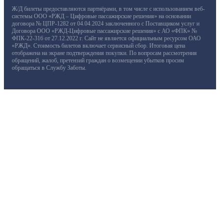
Ж/Д билеты предоставляются партнёрами, в том числе с использованием веб-
системы ООО «РЖД – Цифровые пассажирские решения» на основании
договора № ЦПР-1282 от 04.04.2024 заключенного с Поставщиком услуг и
Договора ООО «РЖД-Цифровые пассажирские решения» с АО «ФПК» №
ФПК-22-316 от 27.12.2022 г. Сайт не является официальным ресурсом ОАО
«РЖД». Стоимость билетов включает сервисный сбор. Итоговая цена
отображена на экране подтверждения покупки. По вопросам рассмотрения
обращений, жалоб, претензий граждан о возмещении убытков просим
обращаться в Службу Заботы.