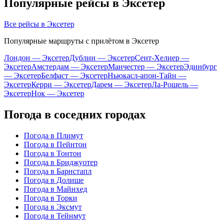
Популярные рейсы в Эксетер
Все рейсы в Эксетер
Популярные маршруты с прилётом в Эксетер
Лондон — Эксетер
Дублин — Эксетер
Сент-Хелиер —
Эксетер
Амстердам — Эксетер
Манчестер — Эксетер
Эдинбург
— Эксетер
Белфаст — Эксетер
Ньюкасл-апон-Тайн —
Эксетер
Керри — Эксетер
Дарем — Эксетер
Ла-Рошель —
Эксетер
Нок — Эксетер
Погода в соседних городах
Погода в Плимут
Погода в Пейнтон
Погода в Тонтон
Погода в Бриджуотер
Погода в Барнстапл
Погода в Долише
Погода в Майнхед
Погода в Торки
Погода в Эксмут
Погода в Тейнмут