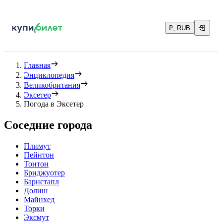
₽, RUB
Главная
Энциклопедия
Великобритания
Эксетер
Погода в Эксетер
Соседние города
Плимут
Пейнтон
Тонтон
Бриджуотер
Барнстапл
Долиш
Майнхед
Торки
Эксмут