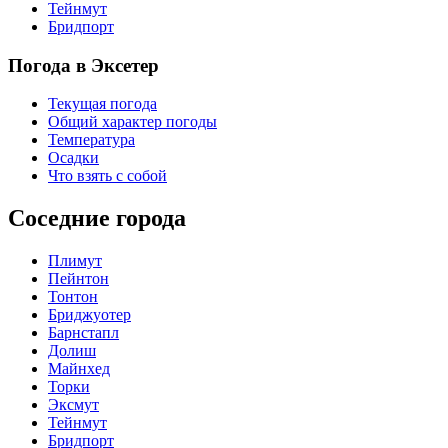
Тейнмут
Бридпорт
Погода в Эксетер
Текущая погода
Общий характер погоды
Температура
Осадки
Что взять с собой
Соседние города
Плимут
Пейнтон
Тонтон
Бриджуотер
Барнстапл
Долиш
Майнхед
Торки
Эксмут
Тейнмут
Бридпорт