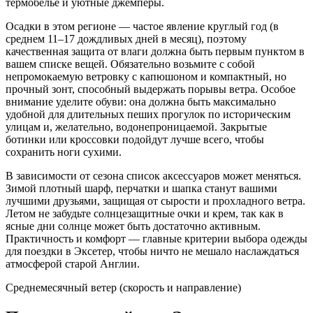
термобелье и уютные джемперы.
Осадки в этом регионе — частое явление круглый год (в
среднем 11–17 дождливых дней в месяц), поэтому
качественная защита от влаги должна быть первым пунктом в
вашем списке вещей. Обязательно возьмите с собой
непромокаемую ветровку с капюшоном и компактный, но
прочный зонт, способный выдержать порывы ветра. Особое
внимание уделите обуви: она должна быть максимально
удобной для длительных пеших прогулок по историческим
улицам и, желательно, водонепроницаемой. Закрытые
ботинки или кроссовки подойдут лучше всего, чтобы
сохранить ноги сухими.
В зависимости от сезона список аксессуаров может меняться.
Зимой плотный шарф, перчатки и шапка станут вашими
лучшими друзьями, защищая от сырости и прохладного ветра.
Летом не забудьте солнцезащитные очки и крем, так как в
ясные дни солнце может быть достаточно активным.
Практичность и комфорт — главные критерии выбора одежды
для поездки в Эксетер, чтобы ничто не мешало наслаждаться
атмосферой старой Англии.
Среднемесячный ветер (скорость и направление)