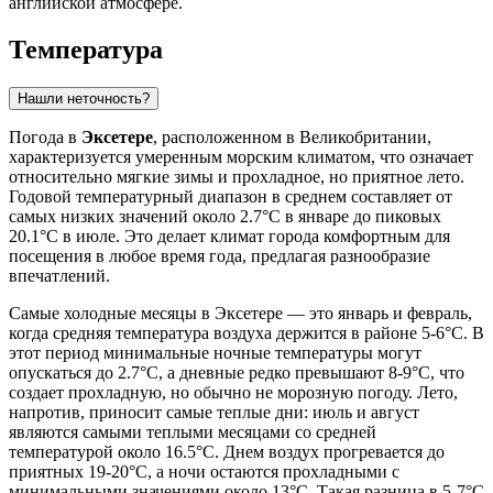
английской атмосфере.
Температура
Нашли неточность?
Погода в
Эксетере
, расположенном в Великобритании,
характеризуется умеренным морским климатом, что означает
относительно мягкие зимы и прохладное, но приятное лето.
Годовой температурный диапазон в среднем составляет от
самых низких значений около 2.7°C в январе до пиковых
20.1°C в июле. Это делает климат города комфортным для
посещения в любое время года, предлагая разнообразие
впечатлений.
Самые холодные месяцы в Эксетере — это январь и февраль,
когда средняя температура воздуха держится в районе 5-6°C. В
этот период минимальные ночные температуры могут
опускаться до 2.7°C, а дневные редко превышают 8-9°C, что
создает прохладную, но обычно не морозную погоду. Лето,
напротив, приносит самые теплые дни: июль и август
являются самыми теплыми месяцами со средней
температурой около 16.5°C. Днем воздух прогревается до
приятных 19-20°C, а ночи остаются прохладными с
минимальными значениями около 13°C. Такая разница в 5-7°C