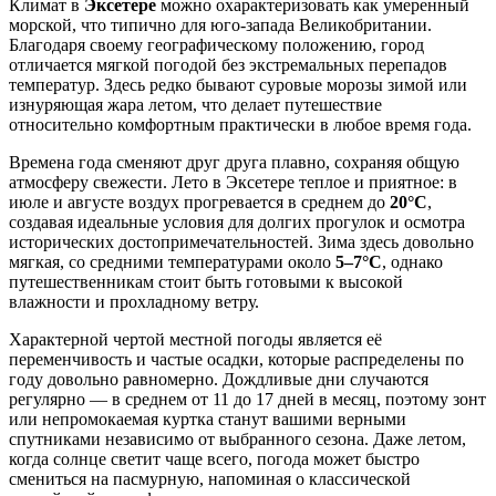
Климат в
Эксетере
можно охарактеризовать как умеренный
морской, что типично для юго-запада Великобритании.
Благодаря своему географическому положению, город
отличается мягкой погодой без экстремальных перепадов
температур. Здесь редко бывают суровые морозы зимой или
изнуряющая жара летом, что делает путешествие
относительно комфортным практически в любое время года.
Времена года сменяют друг друга плавно, сохраняя общую
атмосферу свежести. Лето в Эксетере теплое и приятное: в
июле и августе воздух прогревается в среднем до
20°C
,
создавая идеальные условия для долгих прогулок и осмотра
исторических достопримечательностей. Зима здесь довольно
мягкая, со средними температурами около
5–7°C
, однако
путешественникам стоит быть готовыми к высокой
влажности и прохладному ветру.
Характерной чертой местной погоды является её
переменчивость и частые осадки, которые распределены по
году довольно равномерно. Дождливые дни случаются
регулярно — в среднем от 11 до 17 дней в месяц, поэтому зонт
или непромокаемая куртка станут вашими верными
спутниками независимо от выбранного сезона. Даже летом,
когда солнце светит чаще всего, погода может быстро
смениться на пасмурную, напоминая о классической