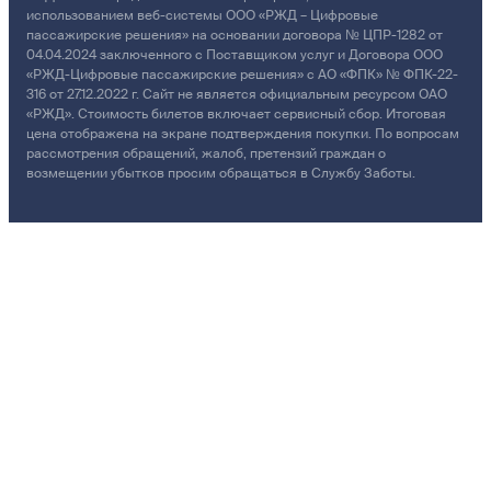
использованием веб-системы ООО «РЖД – Цифровые
пассажирские решения» на основании договора № ЦПР-1282 от
04.04.2024 заключенного с Поставщиком услуг и Договора ООО
«РЖД-Цифровые пассажирские решения» с АО «ФПК» № ФПК-22-
316 от 27.12.2022 г. Сайт не является официальным ресурсом ОАО
«РЖД». Стоимость билетов включает сервисный сбор. Итоговая
цена отображена на экране подтверждения покупки. По вопросам
рассмотрения обращений, жалоб, претензий граждан о
возмещении убытков просим обращаться в Службу Заботы.