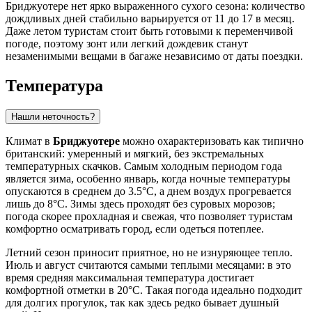
Бриджуотере нет ярко выраженного сухого сезона: количество
дождливых дней стабильно варьируется от 11 до 17 в месяц.
Даже летом туристам стоит быть готовыми к переменчивой
погоде, поэтому зонт или легкий дождевик станут
незаменимыми вещами в багаже независимо от даты поездки.
Температура
Нашли неточность?
Климат в
Бриджуотере
можно охарактеризовать как типично
британский: умеренный и мягкий, без экстремальных
температурных скачков. Самым холодным периодом года
является зима, особенно январь, когда ночные температуры
опускаются в среднем до 3.5°C, а днем воздух прогревается
лишь до 8°C. Зимы здесь проходят без суровых морозов;
погода скорее прохладная и свежая, что позволяет туристам
комфортно осматривать город, если одеться потеплее.
Летний сезон приносит приятное, но не изнуряющее тепло.
Июль и август считаются самыми теплыми месяцами: в это
время средняя максимальная температура достигает
комфортной отметки в 20°C. Такая погода идеально подходит
для долгих прогулок, так как здесь редко бывает душный