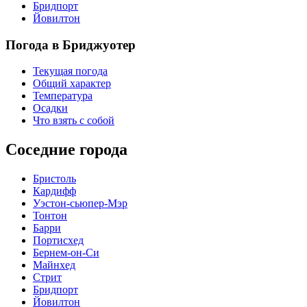
Бридпорт
Йовилтон
Погода в Бриджуотер
Текущая погода
Общий характер
Температура
Осадки
Что взять с собой
Соседние города
Бристоль
Кардифф
Уэстон-сьюпер-Мэр
Тонтон
Барри
Портисхед
Бернем-он-Си
Майнхед
Стрит
Бридпорт
Йовилтон