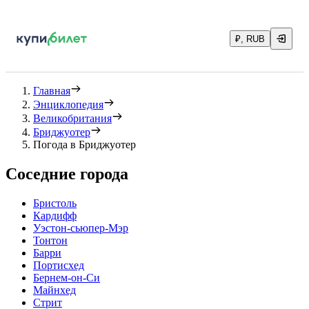
₽, RUB
Главная
Энциклопедия
Великобритания
Бриджуотер
Погода в Бриджуотер
Соседние города
Бристоль
Кардифф
Уэстон-сьюпер-Мэр
Тонтон
Барри
Портисхед
Бернем-он-Си
Майнхед
Стрит