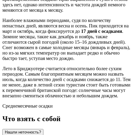
здесь нет, однако интенсивность и частота дождей немного
меняются от месяца к месяцу.
Наиболее влажными периодами, судя по количеству
ненастных дней, являются весна и осень. Пик приходится на
март и октябрь, когда фиксируется до
17 дней с осадками
.
Зимние месяцы, такие как декабрь и ноябрь, также
отличаются сырой погодой (около 15–16 дождливых дней).
Снег возможен в самые холодные месяцы (январь и февраль),
но из-за мягких температур он выпадает редко и обычно
быстро тает, уступая место дождю.
Лето в Бриджуотере считается относительно более сухим
периодом. Самым благоприятным месяцем можно назвать
июль, когда количество дней с осадками снижается до 11. Тем
не менее, даже в летний сезон туристам стоит быть готовыми
к переменчивой британской погоде: солнечные часы могут
внезапно смениться облачностью и небольшим дождем.
Среднемесячные осадки
Что взять с собой
Нашли неточность?