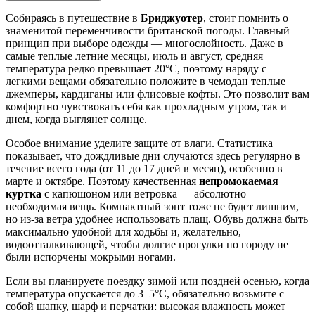
Собираясь в путешествие в
Бриджуотер
, стоит помнить о
знаменитой переменчивости британской погоды. Главный
принцип при выборе одежды — многослойность. Даже в
самые теплые летние месяцы, июль и август, средняя
температура редко превышает 20°C, поэтому наряду с
легкими вещами обязательно положите в чемодан теплые
джемперы, кардиганы или флисовые кофты. Это позволит вам
комфортно чувствовать себя как прохладным утром, так и
днем, когда выглянет солнце.
Особое внимание уделите защите от влаги. Статистика
показывает, что дождливые дни случаются здесь регулярно в
течение всего года (от 11 до 17 дней в месяц), особенно в
марте и октябре. Поэтому качественная
непромокаемая
куртка
с капюшоном или ветровка — абсолютно
необходимая вещь. Компактный зонт тоже не будет лишним,
но из-за ветра удобнее использовать плащ. Обувь должна быть
максимально удобной для ходьбы и, желательно,
водоотталкивающей, чтобы долгие прогулки по городу не
были испорчены мокрыми ногами.
Если вы планируете поездку зимой или поздней осенью, когда
температура опускается до 3–5°C, обязательно возьмите с
собой шапку, шарф и перчатки: высокая влажность может