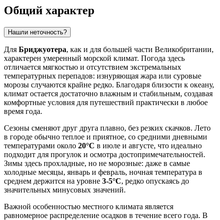
Общий характер
Нашли неточность?
Для
Бриджуотера
, как и для большей части Великобритании,
характерен умеренный морской климат. Погода здесь
отличается мягкостью и отсутствием экстремальных
температурных перепадов: изнуряющая жара или суровые
морозы случаются крайне редко. Благодаря близости к океану,
климат остается достаточно влажным и стабильным, создавая
комфортные условия для путешествий практически в любое
время года.
Сезоны сменяют друг друга плавно, без резких скачков. Лето
в городе обычно теплое и приятное, со средними дневными
температурами около
20°C
в июле и августе, что идеально
подходит для прогулок и осмотра достопримечательностей.
Зимы здесь прохладные, но не морозные: даже в самые
холодные месяцы, январь и февраль, ночная температура в
среднем держится на уровне
3-5°C
, редко опускаясь до
значительных минусовых значений.
Важной особенностью местного климата является
равномерное распределение осадков в течение всего года. В