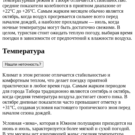
Температурный режим в Таборе отличается стабильностью:
средние показатели колеблются в приятном диапазоне от
+22°C до +26°C. Самым жарким месяцем обычно является
октябрь, когда воздух прогревается сильнее всего перед
началом дождей, а наиболее прохладным — июль, когда
ночные температуры могут быть достаточно свежими. В
целом, туристам стоит ожидать теплую погоду, выбирая время
поездки в зависимости от предпочтений к влажности воздуха.
Температура
Нашли неточность?
Климат в этом регионе отличается стабильностью и
комфортным теплом, что делает поездку приятной
практически в любое время года. Самым жарким периодом
для города
Табора
традиционно являются сентябрь и октябрь,
когда средняя температура воздуха достигает своего пика. В
октябре дневные показатели часто превышают отметку в
+31°C, создавая условия настоящего тропического зноя перед
началом сезона дождей.
Условная «зима», которая в Южном полушарии приходится на
июнь и июль, характеризуется более мягкой и сухой погодой.
В эти месяцы нет изнуряющей жары: средняя температура