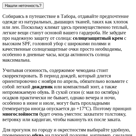
Нашли неточность?
Собираясь в путешествие в
Табора
, отдавайте предпочтение
одежде из натуральных, дышащих тканей, таких как хлопок
или лен. Поскольку климат здесь преимущественно теплый,
легкие вещи станут основой вашего гардероба. Не забудьте
про надежную защиту от солнца:
солнцезащитный крем
с
высоким SPF, головной убор с широкими полями и
качественные солнцезащитные очки просто необходимы,
особенно в дневные часы, когда активность солнца
максимальна.
Учитывая сезонность, содержимое чемодана стоит
скорректировать. В период дождей, который длится
ориентировочно с ноября по апрель, обязательно возьмите с
собой легкий
дождевик
или компактный зонт, а также
непромокаемую обувь. В сухой сезон (с мая по октябрь)
осадков практически не бывает, однако вечера и ночи,
особенно в июне и июле, могут быть прохладными
(температура иногда опускается до +17°C). Поэтому принцип
многослойности
будет очень уместен: захватите толстовку,
ветровку или кардиган, чтобы накинуть их после заката.
Для прогулок по городу и окрестностям выбирайте удобную,
проверенную
обувь
на плоской подошве, например, сандалии