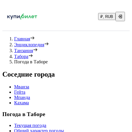
₽, RUB
Главная
Энциклопедия
Танзания
Табора
Погода в Таборе
Соседние города
Мванза
Гейта
Мпанда
Кахама
Погода в Таборе
Текущая погода
Общий характер погоды