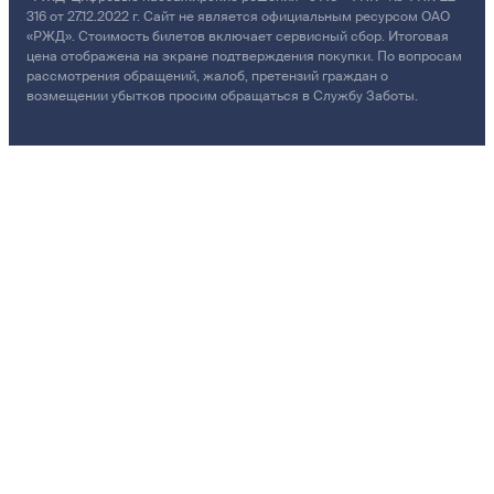
316 от 27.12.2022 г. Сайт не является официальным ресурсом ОАО
«РЖД». Стоимость билетов включает сервисный сбор. Итоговая
цена отображена на экране подтверждения покупки. По вопросам
рассмотрения обращений, жалоб, претензий граждан о
возмещении убытков просим обращаться в Службу Заботы.