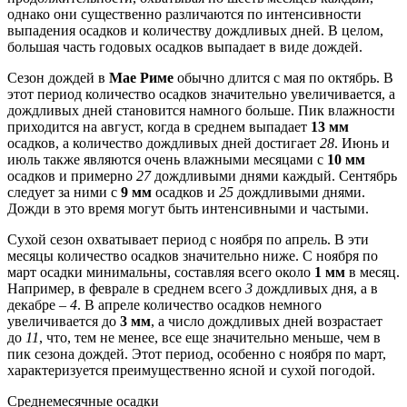
однако они существенно различаются по интенсивности
выпадения осадков и количеству дождливых дней. В целом,
большая часть годовых осадков выпадает в виде дождей.
Сезон дождей в
Мае Риме
обычно длится с мая по октябрь. В
этот период количество осадков значительно увеличивается, а
дождливых дней становится намного больше. Пик влажности
приходится на август, когда в среднем выпадает
13 мм
осадков, а количество дождливых дней достигает
28
. Июнь и
июль также являются очень влажными месяцами с
10 мм
осадков и примерно
27
дождливыми днями каждый. Сентябрь
следует за ними с
9 мм
осадков и
25
дождливыми днями.
Дожди в это время могут быть интенсивными и частыми.
Сухой сезон охватывает период с ноября по апрель. В эти
месяцы количество осадков значительно ниже. С ноября по
март осадки минимальны, составляя всего около
1 мм
в месяц.
Например, в феврале в среднем всего
3
дождливых дня, а в
декабре –
4
. В апреле количество осадков немного
увеличивается до
3 мм
, а число дождливых дней возрастает
до
11
, что, тем не менее, все еще значительно меньше, чем в
пик сезона дождей. Этот период, особенно с ноября по март,
характеризуется преимущественно ясной и сухой погодой.
Среднемесячные осадки