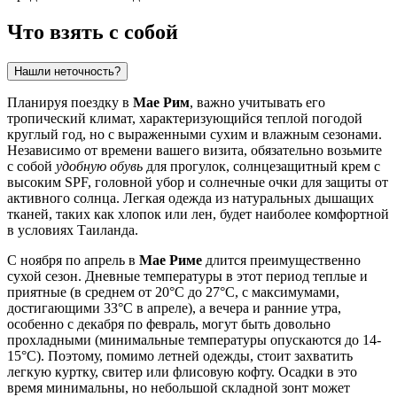
Что взять с собой
Нашли неточность?
Планируя поездку в
Мае Рим
, важно учитывать его
тропический климат, характеризующийся теплой погодой
круглый год, но с выраженными сухим и влажным сезонами.
Независимо от времени вашего визита, обязательно возьмите
с собой
удобную обувь
для прогулок, солнцезащитный крем с
высоким SPF, головной убор и солнечные очки для защиты от
активного солнца. Легкая одежда из натуральных дышащих
тканей, таких как хлопок или лен, будет наиболее комфортной
в условиях Таиланда.
С ноября по апрель в
Мае Риме
длится преимущественно
сухой сезон. Дневные температуры в этот период теплые и
приятные (в среднем от 20°C до 27°C, с максимумами,
достигающими 33°C в апреле), а вечера и ранние утра,
особенно с декабря по февраль, могут быть довольно
прохладными (минимальные температуры опускаются до 14-
15°C). Поэтому, помимо летней одежды, стоит захватить
легкую куртку, свитер или флисовую кофту. Осадки в это
время минимальны, но небольшой складной зонт может