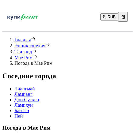
₽, RUB
Главная
Энциклопедия
Таиланд
Мае Рим
Погода в Мае Рим
Соседние города
Чиангмай
Лампанг
Дои Сутхеп
Лампхун
Бан Пэ
Пай
Погода в Мае Рим