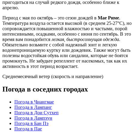
пригодиться на случай редкого дождя, особенно ближе к
апрелю.
Период с мая по октябрь – это сезон дождей в
Мае Риме
.
Температура воздуха остается высокой (в среднем 25-27°C), но
сопровождается повышенной влажностью и частыми, порой
интенсивными, осадками, особенно с июня по сентябрь. В это
время вам понадобится
легкая, быстросохнущая одежда
.
Обязательно возьмите с собой надежный зонт и легкую
водонепроницаемую куртку или дождевик. Также могут быть
полезны водостойкая обувь или сандалии, которые не боятся
промокнуть. Не забудьте репеллент от насекомых, так как их
активность в этот период возрастает.
Среднемесячный ветер (скорость и направление)
Погода в соседних городах
Погода в Чиангмае
Погода в Лампанг
Погода в Дои Сутхеп
Погода в Лампхун
Погода в Бан Пэ
Погода в Пае