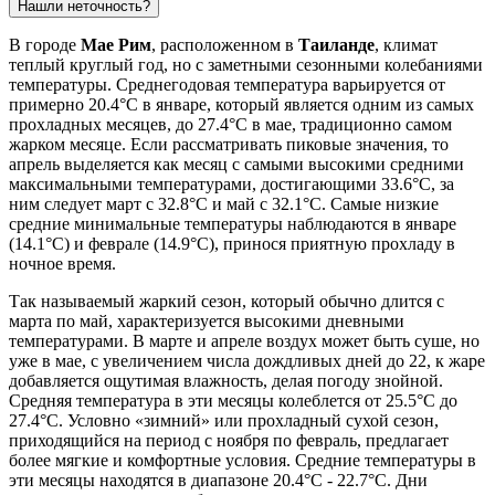
Нашли неточность?
В городе
Мае Рим
, расположенном в
Таиланде
, климат
теплый круглый год, но с заметными сезонными колебаниями
температуры. Среднегодовая температура варьируется от
примерно 20.4°C в январе, который является одним из самых
прохладных месяцев, до 27.4°C в мае, традиционно самом
жарком месяце. Если рассматривать пиковые значения, то
апрель выделяется как месяц с самыми высокими средними
максимальными температурами, достигающими 33.6°C, за
ним следует март с 32.8°C и май с 32.1°C. Самые низкие
средние минимальные температуры наблюдаются в январе
(14.1°C) и феврале (14.9°C), принося приятную прохладу в
ночное время.
Так называемый жаркий сезон, который обычно длится с
марта по май, характеризуется высокими дневными
температурами. В марте и апреле воздух может быть суше, но
уже в мае, с увеличением числа дождливых дней до 22, к жаре
добавляется ощутимая влажность, делая погоду знойной.
Средняя температура в эти месяцы колеблется от 25.5°C до
27.4°C. Условно «зимний» или прохладный сухой сезон,
приходящийся на период с ноября по февраль, предлагает
более мягкие и комфортные условия. Средние температуры в
эти месяцы находятся в диапазоне 20.4°C - 22.7°C. Дни