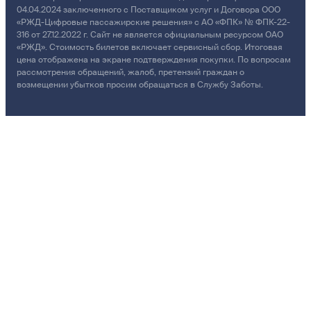
04.04.2024 заключенного с Поставщиком услуг и Договора ООО
«РЖД-Цифровые пассажирские решения» с АО «ФПК» № ФПК-22-
316 от 27.12.2022 г. Сайт не является официальным ресурсом ОАО
«РЖД». Стоимость билетов включает сервисный сбор. Итоговая
цена отображена на экране подтверждения покупки. По вопросам
рассмотрения обращений, жалоб, претензий граждан о
возмещении убытков просим обращаться в Службу Заботы.