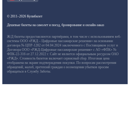
© 2011–2026 Купибилет
Дешевые билеты на самолет и поезд, бронирование и онлайн-заказ
Ж/Д билеты предоставляются партнёрами, в том числе с использованием веб-
системы ООО «РЖД – Цифровые пассажирские решения» на основании
договора № ЦПР-1282 от 04.04.2024 заключенного с Поставщиком услуг и
Договора ООО «РЖД-Цифровые пассажирские решения» с АО «ФПК» №
ФПК-22-316 от 27.12.2022 г. Сайт не является официальным ресурсом ОАО
«РЖД». Стоимость билетов включает сервисный сбор. Итоговая цена
отображена на экране подтверждения покупки. По вопросам рассмотрения
обращений, жалоб, претензий граждан о возмещении убытков просим
обращаться в Службу Заботы.