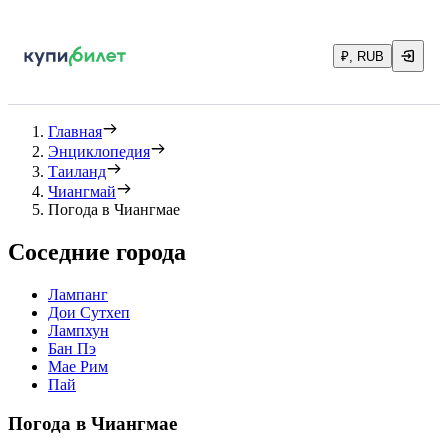
₽, RUB
Главная
Энциклопедия
Таиланд
Чиангмай
Погода в Чиангмае
Соседние города
Лампанг
Дои Сутхеп
Лампхун
Бан Пэ
Мае Рим
Пай
Погода в Чиангмае