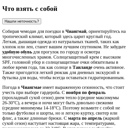
Что взять с собой
Нашли неточность?
Собирая чемодан для поездки в
Чиангмай
, ориентируйтесь на
тропический климат, который здесь царит круглый год.
Легкая, дышащая одежда из натуральных тканей, таких как
хлопок или лен, станет вашим лучшим спутником. Не забудьте
удобную обувь
для прогулок по городу и осмотра
многочисленных храмов. Солнцезащитный крем с высоким
SPF, головной убор и солнцезащитные очки обязательны в
любое время года, так как солнце в
Таиланде
очень активное.
Также пригодится легкий рюкзак для дневных экскурсий и
бутылка для воды, чтобы всегда оставаться гидратированным.
Погода в
Чиангмае
имеет выраженную сезонность, что стоит
учесть при выборе гардероба. С
ноября по февраль
(прохладный сухой сезон) днем тепло (средние максимумы
26-30°C), а вечера и ночи могут быть довольно свежими
(средние минимумы 14-18°C). Поэтому возьмите с собой не
только футболки и шорты, но и легкую куртку, свитер или
флис, а также длинные брюки. С
марта по апрель
(жаркий
сухой сезон) наступает настоящая жара, с температурами,