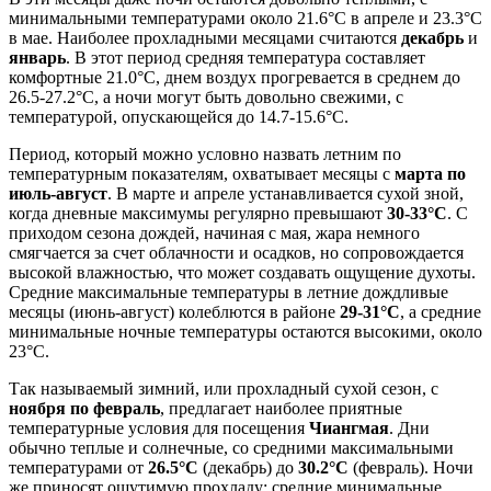
минимальными температурами около 21.6°C в апреле и 23.3°C
в мае. Наиболее прохладными месяцами считаются
декабрь
и
январь
. В этот период средняя температура составляет
комфортные 21.0°C, днем воздух прогревается в среднем до
26.5-27.2°C, а ночи могут быть довольно свежими, с
температурой, опускающейся до 14.7-15.6°C.
Период, который можно условно назвать летним по
температурным показателям, охватывает месяцы с
марта по
июль-август
. В марте и апреле устанавливается сухой зной,
когда дневные максимумы регулярно превышают
30-33°C
. С
приходом сезона дождей, начиная с мая, жара немного
смягчается за счет облачности и осадков, но сопровождается
высокой влажностью, что может создавать ощущение духоты.
Средние максимальные температуры в летние дождливые
месяцы (июнь-август) колеблются в районе
29-31°C
, а средние
минимальные ночные температуры остаются высокими, около
23°C.
Так называемый зимний, или прохладный сухой сезон, с
ноября по февраль
, предлагает наиболее приятные
температурные условия для посещения
Чиангмая
. Дни
обычно теплые и солнечные, со средними максимальными
температурами от
26.5°C
(декабрь) до
30.2°C
(февраль). Ночи
же приносят ощутимую прохладу: средние минимальные