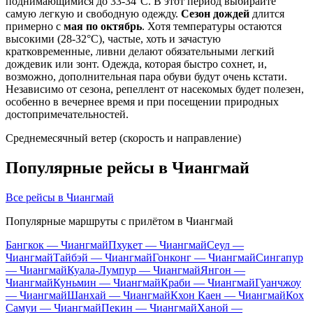
поднимающимися до 33-34°C. В этот период выбирайте
самую легкую и свободную одежду.
Сезон дождей
длится
примерно с
мая по октябрь
. Хотя температуры остаются
высокими (28-32°C), частые, хоть и зачастую
кратковременные, ливни делают обязательными легкий
дождевик или зонт. Одежда, которая быстро сохнет, и,
возможно, дополнительная пара обуви будут очень кстати.
Независимо от сезона, репеллент от насекомых будет полезен,
особенно в вечернее время и при посещении природных
достопримечательностей.
Среднемесячный ветер (скорость и направление)
Популярные рейсы в Чиангмай
Все рейсы в Чиангмай
Популярные маршруты с прилётом в Чиангмай
Бангкок — Чиангмай
Пхукет — Чиангмай
Сеул —
Чиангмай
Тайбэй — Чиангмай
Гонконг — Чиангмай
Сингапур
— Чиангмай
Куала-Лумпур — Чиангмай
Янгон —
Чиангмай
Куньмин — Чиангмай
Краби — Чиангмай
Гуанчжоу
— Чиангмай
Шанхай — Чиангмай
Кхон Каен — Чиангмай
Кох
Самуи — Чиангмай
Пекин — Чиангмай
Ханой —