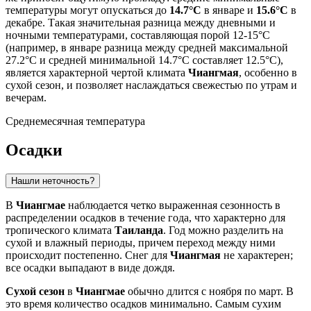
температуры могут опускаться до
14.7°C
в январе и
15.6°C
в
декабре. Такая значительная разница между дневными и
ночными температурами, составляющая порой 12-15°C
(например, в январе разница между средней максимальной
27.2°C и средней минимальной 14.7°C составляет 12.5°C),
является характерной чертой климата
Чиангмая
, особенно в
сухой сезон, и позволяет наслаждаться свежестью по утрам и
вечерам.
Среднемесячная температура
Осадки
Нашли неточность?
В
Чиангмае
наблюдается четко выраженная сезонность в
распределении осадков в течение года, что характерно для
тропического климата
Таиланда
. Год можно разделить на
сухой и влажный периоды, причем переход между ними
происходит постепенно. Снег для
Чиангмая
не характерен;
все осадки выпадают в виде дождя.
Сухой сезон
в
Чиангмае
обычно длится с ноября по март. В
это время количество осадков минимально. Самым сухим