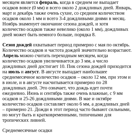
месяцем является
февраль
, когда в среднем не выпадает
осадков вовсе (0 мм) и всего около 2 дождливых дней. Январь,
март и декабрь также очень сухие, со средним количеством
осадков около 1 мм и всего 3-4 дождливыми днями в месяц.
Ноябрь знаменует окончание сезона дождей, и хотя
количество осадков также невелико (около 1 мм), дождливых
дней может быть немного больше, порядка 8.
Сезон дождей
охватывает период примерно с мая по октябрь.
Количество осадков и частота дождей значительно возрастают.
Апрель
можно считать переходным месяцем, когда
количество осадков увеличивается до 3 мм, а число
дождливых дней достигает 10. Пик сезона дождей приходится
на
июль
и
август
. В августе выпадает наибольшее
среднемесячное количество осадков – около 12 мм, при этом и
в июле, и в августе насчитывается примерно по 28
дождливых дней. Это означает, что дождь идет почти
ежедневно. Июнь и сентябрь также очень влажные, с 9 мм
осадков и 25-26 дождливыми днями. В мае и октябре
количество осадков составляет около 6 мм, а дождливых дней
– примерно 21. Дожди в этот период часто бывают сильными,
но могут быть и кратковременными, типичными для
тропических ливней.
Среднемесячные осадки