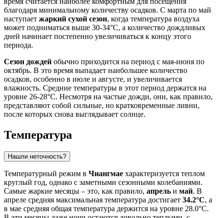
время считается наиболее комфортным для посещения
благодаря минимальному количеству осадков. С марта по май
наступает
жаркий сухой сезон
, когда температура воздуха
может подниматься выше 30-34°C, а количество дождливых
дней начинает постепенно увеличиваться к концу этого
периода.
Сезон дождей
обычно приходится на период с мая-июня по
октябрь. В это время выпадает наибольшее количество
осадков, особенно в июле и августе, и увеличивается
влажность. Средние температуры в этот период держатся на
уровне 26-28°C. Несмотря на частые дожди, они, как правило,
представляют собой сильные, но кратковременные ливни,
после которых снова выглядывает солнце.
Температура
Нашли неточность?
Температурный режим в
Чиангмае
характеризуется теплом
круглый год, однако с заметными сезонными колебаниями.
Самые жаркие месяцы – это, как правило,
апрель
и
май
. В
апреле средняя максимальная температура достигает
34.2°C
, а
в мае средняя общая температура держится на уровне 28.0°C.
В эти месяцы даже ночи остаются довольно теплыми, с