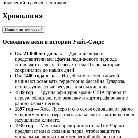
поколений путешественников.
Хронология
Нашли неточность?
Основные вехи в истории Уайт-Сэндс
Ок. 21 000 лет до н. э.
— Древние люди и
представители мегафауны ледникового периода
оставляют следы на берегах озера Отеро, которые
сохранились до наших дней.
Ок. 1400 года н. э.
— Индейские племена апачей
начинают осваивать территорию бассейна Тулароза,
используя местные ресурсы для выживания.
1849 год
— Группа офицеров армии США проводит
первую официальную разведку и картографирование
района белых песков.
1897 год
— Хосе Лусеро и его семья основывают ранчо
у одноименного озера, пытаясь наладить скотоводство в
засушливом климате.
1930 год
— Местный предприниматель Том Чарльз
предлагает идею создания парка, чтобы защитить
уникальные дюны от коммерческой добычи гипса.