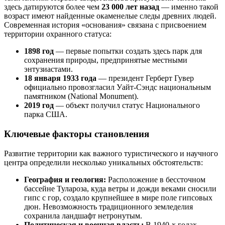
здесь датируются более чем
23 000 лет назад
— именно такой
возраст имеют найденные окаменелые следы древних людей.
Современная история «основания» связана с присвоением
территории охранного статуса:
1898 год
— первые попытки создать здесь парк для
сохранения природы, предпринятые местными
энтузиастами.
18 января 1933 года
— президент Герберт Гувер
официально провозгласил Уайт-Сэндс национальным
памятником (National Monument).
2019 год
— объект получил статус Национального
парка США.
Ключевые факторы становления
Развитие территории как важного туристического и научного
центра определили несколько уникальных обстоятельств:
География и геология:
Расположение в бессточном
бассейне Тулароза, куда ветры и дожди веками сносили
гипс с гор, создало крупнейшее в мире поле гипсовых
дюн. Невозможность традиционного земледелия
сохранила ландшафт нетронутым.
Политическая и военная власть:
В 1940-х годах