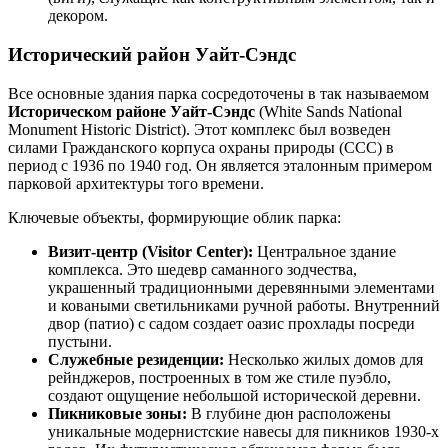
декором.
Исторический район Уайт-Сэндс
Все основные здания парка сосредоточены в так называемом
Историческом районе Уайт-Сэндс
(White Sands National
Monument Historic District). Этот комплекс был возведен
силами Гражданского корпуса охраны природы (CCC) в
период с 1936 по 1940 год. Он является эталонным примером
парковой архитектуры того времени.
Ключевые объекты, формирующие облик парка:
Визит-центр (Visitor Center):
Центральное здание
комплекса. Это шедевр саманного зодчества,
украшенный традиционными деревянными элементами
и коваными светильниками ручной работы. Внутренний
двор (патио) с садом создает оазис прохлады посреди
пустыни.
Служебные резиденции:
Несколько жилых домов для
рейнджеров, построенных в том же стиле пуэбло,
создают ощущение небольшой исторической деревни.
Пикниковые зоны:
В глубине дюн расположены
уникальные модернистские навесы для пикников 1930-х