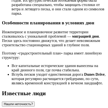
годов. Их футуристическая обтекаемая форма была
разработана специально, чтобы защищать столики от
ветра и летящего песка, и они стали одним из символов
парка.
Особенности планирования в условиях дюн
Инженерное и планировочное развитие территории
сталкивалось с уникальной проблемой —
миграцией дюн
.
Пески здесь постоянно движутся, что делает невозможным
строительство стационарных зданий в глубине поля.
Поэтому «градостроительный план» парка имеет линейную
структуру:
Все капитальные исторические здания вынесены на
край дюнного поля, где почва стабильна.
Вглубь песков уходит единственная дорога
Dunes Drive
,
которая регулярно расчищается грейдерами, по сути,
являясь временной конструкцией в вечном ландшафте.
Известные люди
Нашли неточность?