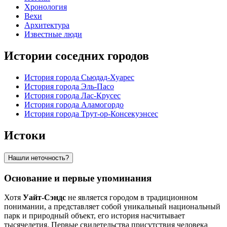
Хронология
Вехи
Архитектура
Известные люди
Истории соседних городов
История города Сьюдад-Хуарес
История города Эль-Пасо
История города Лас-Крусес
История города Аламогордо
История города Трут-ор-Консекуэнсес
Истоки
Нашли неточность?
Основание и первые упоминания
Хотя
Уайт-Сэндс
не является городом в традиционном
понимании, а представляет собой уникальный национальный
парк и природный объект, его история насчитывает
тысячелетия. Первые свидетельства присутствия человека