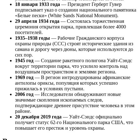
18 января 1933 года
— Президент Герберт Гувер
подписывает указ о создании национального памятника
«Белые пески» (White Sands National Monument).
29 апреля 1934 года
— Состоялась торжественная
церемония открытия парка, привлекшая более 4000
посетителей.
1935–1938 годы
— Рабочие Гражданского корпуса
охраны природы (CCC) строят исторические здания из
самана и дорогу через дюны, которые используются до
сих пор.
1945 год
— Создание ракетного полигона Уайт-Сэндс
вокруг территории парка, что усилило контроль над
воздушным пространством и землями региона.
1969 год
— В регион интродуцированы африканские
антилопы ориксы, популяция которых успешно
прижилась в условиях пустыни.
2006 год
— Исследователи обнаруживают новые
значимые скопления ископаемых следов,
подтверждающие древнее присутствие человека в этом
районе.
20 декабря 2019 года
— Уайт-Сэндс официально
получает статус 62-го Национального парка США, что
повышает его престиж и уровень охраны.