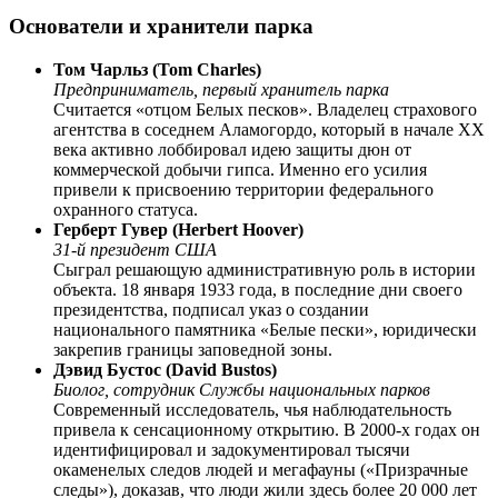
Основатели и хранители парка
Том Чарльз (Tom Charles)
Предприниматель, первый хранитель парка
Считается «отцом Белых песков». Владелец страхового
агентства в соседнем Аламогордо, который в начале XX
века активно лоббировал идею защиты дюн от
коммерческой добычи гипса. Именно его усилия
привели к присвоению территории федерального
охранного статуса.
Герберт Гувер (Herbert Hoover)
31-й президент США
Сыграл решающую административную роль в истории
объекта. 18 января 1933 года, в последние дни своего
президентства, подписал указ о создании
национального памятника «Белые пески», юридически
закрепив границы заповедной зоны.
Дэвид Бустос (David Bustos)
Биолог, сотрудник Службы национальных парков
Современный исследователь, чья наблюдательность
привела к сенсационному открытию. В 2000-х годах он
идентифицировал и задокументировал тысячи
окаменелых следов людей и мегафауны («Призрачные
следы»), доказав, что люди жили здесь более 20 000 лет