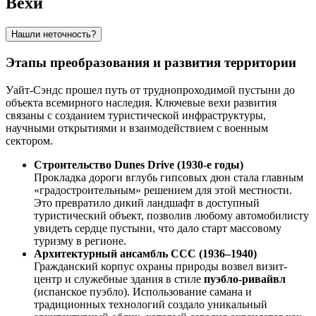
Вехи
Нашли неточность?
Этапы преобразования и развития территории
Уайт-Сэндс прошел путь от труднопроходимой пустыни до
объекта всемирного наследия. Ключевые вехи развития
связаны с созданием туристической инфраструктуры,
научными открытиями и взаимодействием с военным
сектором.
Строительство Dunes Drive (1930-е годы)
Прокладка дороги вглубь гипсовых дюн стала главным
«градостроительным» решением для этой местности.
Это превратило дикий ландшафт в доступный
туристический объект, позволив любому автомобилисту
увидеть сердце пустыни, что дало старт массовому
туризму в регионе.
Архитектурный ансамбль CCC (1936–1940)
Гражданский корпус охраны природы возвел визит-
центр и служебные здания в стиле
пуэбло-ривайвл
(испанское пуэбло). Использование самана и
традиционных технологий создало уникальный