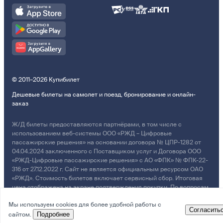
© 2011–2026 Купибилет
Дешевые билеты на самолет и поезд, бронирование и онлайн-
заказ
Ж/Д билеты предоставляются партнёрами, в том числе с
использованием веб-системы ООО «РЖД – Цифровые
пассажирские решения» на основании договора № ЦПР-1282 от
04.04.2024 заключенного с Поставщиком услуг и Договора ООО
«РЖД-Цифровые пассажирские решения» с АО «ФПК» № ФПК-22-
316 от 27.12.2022 г. Сайт не является официальным ресурсом ОАО
«РЖД». Стоимость билетов включает сервисный сбор. Итоговая
цена отображена на экране подтверждения покупки. По вопросам
рассмотрения обращений, жалоб, претензий граждан о
Мы используем cookies для более удобной работы с
возмещении убытков просим обращаться в Службу Заботы.
Согласить
сайтом.
Подробнее