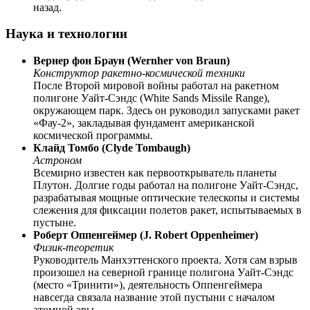
назад.
Наука и технологии
Вернер фон Браун (Wernher von Braun)
Конструктор ракетно-космической техники
После Второй мировой войны работал на ракетном
полигоне Уайт-Сэндс (White Sands Missile Range),
окружающем парк. Здесь он руководил запусками ракет
«Фау-2», закладывая фундамент американской
космической программы.
Клайд Томбо (Clyde Tombaugh)
Астроном
Всемирно известен как первооткрыватель планеты
Плутон. Долгие годы работал на полигоне Уайт-Сэндс,
разрабатывая мощные оптические телескопы и системы
слежения для фиксации полетов ракет, испытываемых в
пустыне.
Роберт Оппенгеймер (J. Robert Oppenheimer)
Физик-теоретик
Руководитель Манхэттенского проекта. Хотя сам взрыв
произошел на северной границе полигона Уайт-Сэндс
(место «Тринити»), деятельность Оппенгеймера
навсегда связала название этой пустыни с началом
атомной эры.