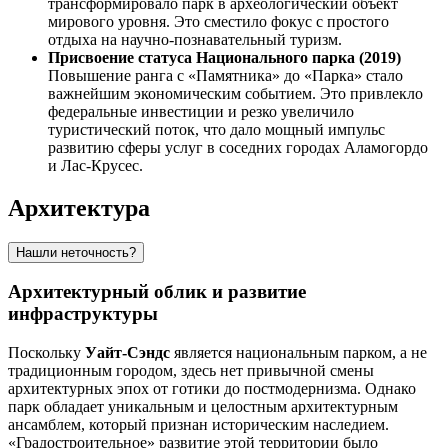
трансформировало парк в археологический объект
мирового уровня. Это сместило фокус с простого
отдыха на научно-познавательный туризм.
Присвоение статуса Национального парка (2019)
Повышение ранга с «Памятника» до «Парка» стало
важнейшим экономическим событием. Это привлекло
федеральные инвестиции и резко увеличило
туристический поток, что дало мощный импульс
развитию сферы услуг в соседних городах Аламогордо
и Лас-Крусес.
Архитектура
Нашли неточность?
Архитектурный облик и развитие
инфраструктуры
Поскольку
Уайт-Сэндс
является национальным парком, а не
традиционным городом, здесь нет привычной смены
архитектурных эпох от готики до постмодернизма. Однако
парк обладает уникальным и целостным архитектурным
ансамблем, который признан историческим наследием.
«Градостроительное» развитие этой территории было