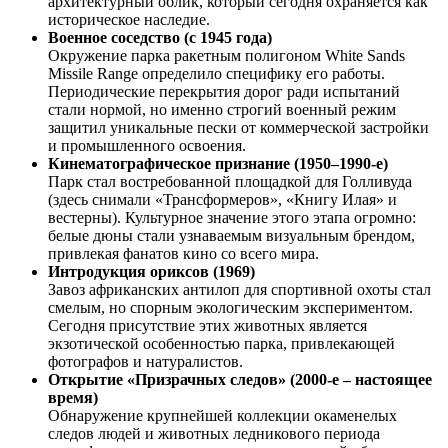
архитектурный облик, который сегодня охраняется как
историческое наследие.
Военное соседство (с 1945 года)
Окружение парка ракетным полигоном White Sands
Missile Range определило специфику его работы.
Периодические перекрытия дорог ради испытаний
стали нормой, но именно строгий военный режим
защитил уникальные пески от коммерческой застройки
и промышленного освоения.
Кинематографическое признание (1950–1990-е)
Парк стал востребованной площадкой для Голливуда
(здесь снимали «Трансформеров», «Книгу Илая» и
вестерны). Культурное значение этого этапа огромно:
белые дюны стали узнаваемым визуальным брендом,
привлекая фанатов кино со всего мира.
Интродукция ориксов (1969)
Завоз африканских антилоп для спортивной охоты стал
смелым, но спорным экологическим экспериментом.
Сегодня присутствие этих животных является
экзотической особенностью парка, привлекающей
фотографов и натуралистов.
Открытие «Призрачных следов» (2000-е – настоящее
время)
Обнаружение крупнейшей коллекции окаменелых
следов людей и животных ледникового периода