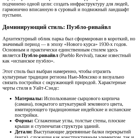
подчинено одной цели: создать инфраструктуру для людей,
гармонично вписанную в суровый и подвижный ландшафт
пустыни.
Доминирующий стиль: Пуэбло-ривайвл
Архитектурный облик парка был сформирован в короткий, но
значимый период — в эпоху «Нового курса» 1930-х годов.
Основным и практически единственным стилем здесь
является
Пуэбло-ривайвл
(Pueblo Revival), также известный
как «испанское пуэбло».
Этот стиль был выбран намеренно, чтобы отразить
культурные традиции региона Нью-Мексико и визуально
связать постройки с окружающей природой. Характерные
черты стиля в Уайт-Сэндс:
Материалы:
Использование сырцового кирпича
(самана), покрытого штукатуркой земляного цвета,
имитирующего традиционные индейские и испанские
постройки.
Формы:
Сглаженные углы, толстые стены, плоские
крыши и ступенчатая структура зданий.
Детали:
Выступающие деревянные балки перекрытий
(виги), служащие как конструктивным элементом, так и