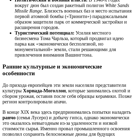
вокруг дюн был создан ракетный полигон
White Sands
Missile Range
. Близость военных баз и место испытания
первой атомной бомбы («Тринити») парадоксальным
образом защитили парк от коммерческой застройки и
расширения городов.
Туристический потенциал:
Усилия местного
бизнесмена Тома Чарльза, который продвигал идею
парка как «экономически бесполезной, но
монументальной» земли, стали решающими для
привлечения внимания Вашингтона.
Ранние культурные и экономические
особенности
До прихода европейцев эти земли населяли представители
культуры
Хорнада-Моголлон
, которые занимались охотой и
сбором урожая, оставив после себя образцы керамики. Позже
регион контролировали апачи.
В конце XIX века здесь предпринимались попытки наладить
ранчо
(семья Лусеро) и добычу гипса, однако экономически
это оказалось невыгодным из-за удаленности и низкой
стоимости сырья. Именно провал промышленного освоения
позволил сохранить белоснежные дюны для будущих