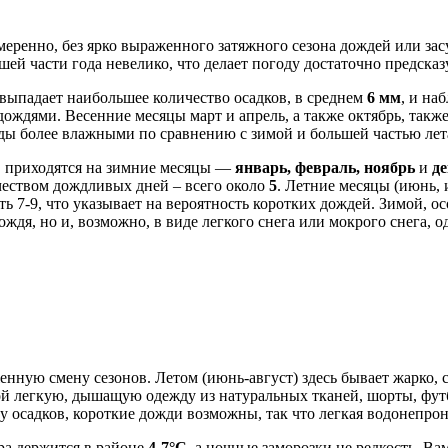
меренно, без ярко выраженного затяжного сезона дождей или за
ей части года невелико, что делает погоду достаточно предсказ
д выпадает наибольшее количество осадков, в среднем
6 мм
, и на
дождями. Весенние месяцы март и апрель, а также октябрь, так
оды более влажными по сравнению с зимой и большей частью лет
в приходятся на зимние месяцы —
январь, февраль, ноябрь
и
д
еством дождливых дней – всего около
5
. Летние месяцы (июнь, 
ать 7-9, что указывает на вероятность коротких дождей. Зимой, о
дождя, но и, возможно, в виде легкого снега или мокрого снега, 
енную смену сезонов. Летом (июнь-август) здесь бывает жарко
бой легкую, дышащую одежду из натуральных тканей, шорты, фут
му осадков, короткие дожди возможны, так что легкая водонепро
ра держится в районе
4-7°C
, а ночные заморозки не редкость. Ва