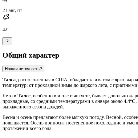
21 авг, пт
42
°
Общий характер
Нашли неточность?
Талса
, расположенная в США, обладает климатом с ярко выраж
температур: от прохладной зимы до жаркого лета, с приятным
Лето в
Талсе
, особенно в июле и августе, бывает довольно ж
прохладные, со средними температурами в январе около
4.4°C
,
выраженного сезона дождей.
Весна и осень предлагают более мягкую погоду. Весной, особе
повышается. Осень приносит постепенное похолодание и уменьш
протяжении всего года.