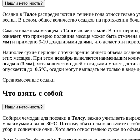
Нашли неточность?
Осадки в
Талсе
распределяются в течение года относительно у
весны. В целом, общее количество осадков на протяжении больш
Самым влажным месяцем в
Талсе
является
май
. В этот перио
означает, что примерно половина месяца может быть отмечена 
мм
) и примерно 9-10 дождливыми днями, что делает эти пери
Наиболее сухие периоды с точки зрения общего объема осадко
этих месяцев. При этом
декабрь
выделяется наименьшим колич
осадков (
3 мм
), хотя количество дней с осадками может достиг
опускается до
-0.5°C
, осадки могут выпадать не только в виде 
Среднемесячные осадки
Что взять с собой
Нашли неточность?
Собирая чемодан для поездки в
Талсу
, важно учитывать выраж
максимумами выше
30°C
. Поэтому обязательно возьмите с со
убор и солнечные очки. Хотя лето относительно сухое по объе
Зима (декабрь-февраль) в
Талсе
прохладная, средняя температу