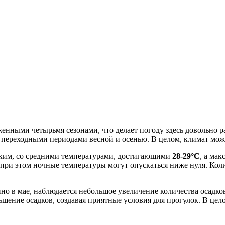
енными четырьмя сезонами, что делает погоду здесь довольно ра
и переходными периодами весной и осенью. В целом, климат мо
арким, со средними температурами, достигающими
28-29°C
, а ма
 при этом ночные температуры могут опускаться ниже нуля. Коли
нно в мае, наблюдается небольшое увеличение количества осадк
ение осадков, создавая приятные условия для прогулок. В цело