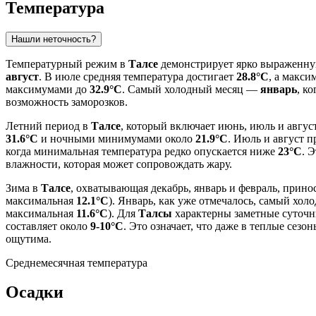
Температура
Нашли неточность?
Температурный режим в
Талсе
демонстрирует ярко выраженну
август
. В июле средняя температура достигает
28.8°C
, а макс
максимумами до
32.9°C
. Самый холодный месяц —
январь
, к
возможность заморозков.
Летний период в
Талсе
, который включает июнь, июль и авгус
31.6°C
и ночными минимумами около
21.9°C
. Июль и август 
когда минимальная температура редко опускается ниже
23°C
. 
влажности, которая может сопровождать жару.
Зима в
Талсе
, охватывающая декабрь, январь и февраль, прино
максимальная
12.1°C
). Январь, как уже отмечалось, самый хол
максимальная
11.6°C
). Для
Талсы
характерны заметные суточн
составляет около
9-10°C
. Это означает, что даже в теплые сез
ощутима.
Среднемесячная температура
Осадки