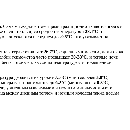
да. Самыми жаркими месяцами традиционно являются
июль
и
же очень теплый, со средней температурой
28.1°C
и
умы опускаются в среднем до
-0.5°C
, что указывает на
емпература составляет
26.7°C
, с дневными максимумами около
толбик термометра часто превышает
30-33°C
, и теплые ночи,
оит быть готовым к высоким температурам и повышенной
ература держится на уровне
7.5°C
(минимальная
3.0°C
,
температура поднимается до
6.2°C
(минимальная
0.8°C
,
 между дневным максимумом и ночным минимумом часто
зница между дневным теплом и ночным холодом также весьма