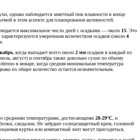
сухи, однако наблюдается заметный пик влажности в конце
уемой в этом аспекте для планирования активностей.
блюдается максимальное число дней с осадками — около
15
. Это
же характеризуются умеренным количеством осадков (около
4
а.
екабрь
, когда выпадает всего около
2 мм
осадков в каждый из
июль, август) и сентябрь также довольно сухие по объему
собенно в январе, когда средняя минимальная температура
однако их общее количество остается незначительным.
, со средними температурами, достигающими
28-29°C
, и
болки, сандалии. Не забудьте солнцезащитный крем, головной
ницаемая куртка или компактный зонт могут пригодиться.
м понадобится теплая куртка, свитера, шапка, перчатки и шарф.