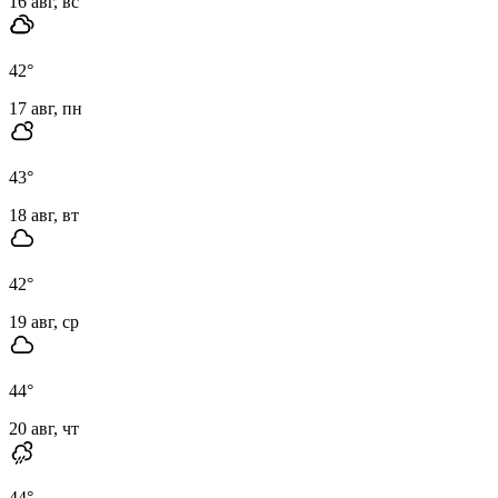
16 авг, вс
42
°
17 авг, пн
43
°
18 авг, вт
42
°
19 авг, ср
44
°
20 авг, чт
44
°