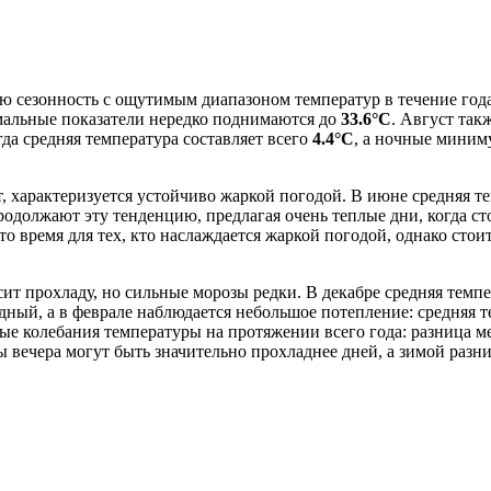
ю сезонность с ощутимым диапазоном температур в течение го
имальные показатели нередко поднимаются до
33.6°C
. Август так
огда средняя температура составляет всего
4.4°C
, а ночные миним
т, характеризуется устойчиво жаркой погодой. В июне средняя т
продолжают эту тенденцию, предлагая очень теплые дни, когда с
Это время для тех, кто наслаждается жаркой погодой, однако ст
сит прохладу, но сильные морозы редки. В декабре средняя темп
одный, а в феврале наблюдается небольшое потепление: средняя 
ые колебания температуры на протяжении всего года: разница
оны вечера могут быть значительно прохладнее дней, а зимой ра