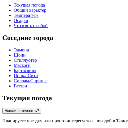
Текущая погода
Общий характер
Температура
Осадки
Что взять с собой
Соседние города
Эдмонд
Шони
Стиллуотер
Маскоги
Бартлсвилл
Понка-Сити
Силоам-Спрингс
Гаттри
Текущая погода
Нашли неточность?
Планируете поездку или просто интересуетесь погодой в
Талс