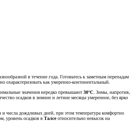
знообразной в течение года. Готовьтесь к заметным перепадам
жно охарактеризовать как умеренно-континентальный.
ксимальные значения нередко превышают
30°C
. Зимы, напротив,
чество осадков в зимние и летние месяцы умеренное, без ярко
ов и числа дождливых дней, при этом температура комфортно
м, уровень осадков в
Талсе
относительно невысок на