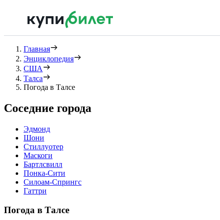
Главная
Энциклопедия
США
Талса
Погода в Талсе
Соседние города
Эдмонд
Шони
Стиллуотер
Маскоги
Бартлсвилл
Понка-Сити
Силоам-Спрингс
Гаттри
Погода в Талсе