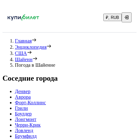
₽, RUB
Главная
Энциклопедия
США
Шайенн
Погода в Шайенне
Соседние города
Денвер
Аврора
Форт-Коллинс
Грили
Боулдер
Лонгмонт
Черри-Крик
Ловленд
Брумфилд