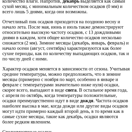
количество влаги. Напротив,
декабрь
выделяется как самый
сухой месяц, с минимальным количеством осадков (0 мм) и
всего лишь 5 днями, когда они возможны.
Отчетливый пик осадков приходится на позднюю весну и
начало лета. После мая, июнь и июль также демонстрируют
относительно высокую частоту осадков, с 13 дождливыми
днями в каждом, хотя общее количество осадков несколько
снижается (2 мм). Зимние месяцы (декабрь, январь, февраль) и
начало осени (август, сентябрь) характеризуются как более
сухие периоды, как по количеству выпадающих осадков, так и
по числу дней с ними.
Характер осадков меняется в зависимости от сезона. Учитывая
средние температуры, можно предположить, что в зимние
месяцы (примерно с ноября по март, особенно в январе и
феврале с температурами значительно ниже нуля) осадки,
скорее всего, выпадают в виде
снега
. В остальное время года,
с апреля по октябрь, когда температуры положительные,
осадки преимущественно идут в виде
дождя
. Частота осадков
наиболее высока в мае, когда дожди или другие виды осадков
могут идти примерно каждый второй день, в то время как в
самые сухие месяцы, такие как декабрь, осадки являются
более редким явлением.
Среднемесячные осадки