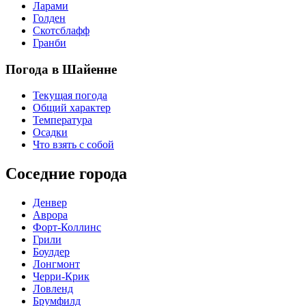
Ларами
Голден
Скотсблафф
Гранби
Погода в Шайенне
Текущая погода
Общий характер
Температура
Осадки
Что взять с собой
Соседние города
Денвер
Аврора
Форт-Коллинс
Грили
Боулдер
Лонгмонт
Черри-Крик
Ловленд
Брумфилд