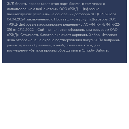
Ж/Д билеты предоставляются партнёрами, в том числе с
использованием веб-системы ООО «РЖД – Цифровые
пассажирские решения» на основании договора № ЦПР-1282 от
04.04.2024 заключенного с Поставщиком услуг и Договора ООО
«РЖД-Цифровые пассажирские решения» с АО «ФПК» № ФПК-22-
316 от 27.12.2022 г. Сайт не является официальным ресурсом ОАО
«РЖД». Стоимость билетов включает сервисный сбор. Итоговая
цена отображена на экране подтверждения покупки. По вопросам
рассмотрения обращений, жалоб, претензий граждан о
возмещении убытков просим обращаться в Службу Заботы.