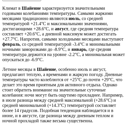
Климат в
Шайенне
характеризуется значительными
годовыми колебаниями температуры. Самыми жаркими
месяцами традиционно являются
июль
, со средней
температурой +21.4°C и максимальными значениями,
достигающими +28.6°C, и
август
, где средняя температура
составляет +20.6°C, а дневной максимум может достигать
+27.7°C. Напротив, самыми холодными месяцами выступают
февраль
, со средней температурой -3.4°C и минимальными
ночными заморозками до -8.9°C, и
январь
, где средняя
температура держится на уровне -2.2°C, а минимальная может
опускаться до -6.9°C.
Летние месяцы в
Шайенне
, особенно июль и август,
предлагают теплую, а временами и жаркую погоду. Дневные
температуры часто колеблются от +25°C до почти +29°C, что
делает это время приятным для активного отдыха. Однако
стоит обратить внимание на значительные суточные
колебания: ночи могут быть ощутимо прохладнее. Например,
в июле разница между средней максимальной (+28.6°C) и
средней минимальной (+14.3°C) температурой составляет
более 14 градусов. Подобная тенденция наблюдается и в
июне, и в августе, где разница между дневным теплом и
ночной прохладой также весьма существенна.