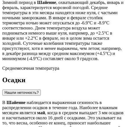
Зимний период в
Шайенне
, охватывающий декабрь, январь и
февраль, характеризуется морозной погодой. Средние
температуры в эти месяцы находятся ниже нуля, с частыми
ночными заморозками. В январе и феврале столбик
термометра ночью может опускаться до -6.9°C и -8.9°C
соответственно. Днем температура воздуха может
подниматься немного выше нуля, например, до +2.5°C в
январе или +2.2°C в феврале, но в целом зима остается
холодной. Суточные колебания температуры также
присутствуют, хотя и менее выражены, чем летом; например,
в декабре разница между средним максимумом (+4.5°C) и
минимумом (-4.9°C) составляет около 9 градусов.
Среднемесячная температура
Осадки
Нашли неточность?
В
Шайенне
наблюдается выраженная сезонность в
распределении осадков в течение года. Наиболее влажным
месяцем является
май
, когда в среднем выпадает 3 мм осадков
и насчитывается около 16 дней с осадками. Это указывает на
то, что весна, особенно ее конец, приносит наибольшее