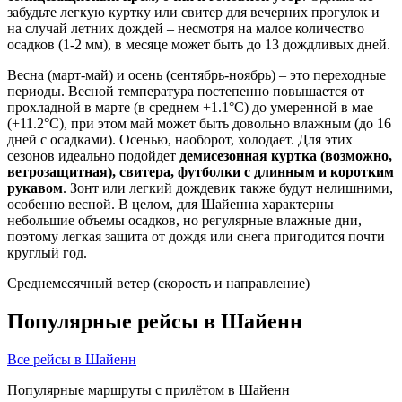
забудьте легкую куртку или свитер для вечерних прогулок и
на случай летних дождей – несмотря на малое количество
осадков (1-2 мм), в месяце может быть до 13 дождливых дней.
Весна (март-май) и осень (сентябрь-ноябрь) – это переходные
периоды. Весной температура постепенно повышается от
прохладной в марте (в среднем +1.1°C) до умеренной в мае
(+11.2°C), при этом май может быть довольно влажным (до 16
дней с осадками). Осенью, наоборот, холодает. Для этих
сезонов идеально подойдет
демисезонная куртка (возможно,
ветрозащитная), свитера, футболки с длинным и коротким
рукавом
. Зонт или легкий дождевик также будут нелишними,
особенно весной. В целом, для Шайенна характерны
небольшие объемы осадков, но регулярные влажные дни,
поэтому легкая защита от дождя или снега пригодится почти
круглый год.
Среднемесячный ветер (скорость и направление)
Популярные рейсы в Шайенн
Все рейсы в Шайенн
Популярные маршруты с прилётом в Шайенн