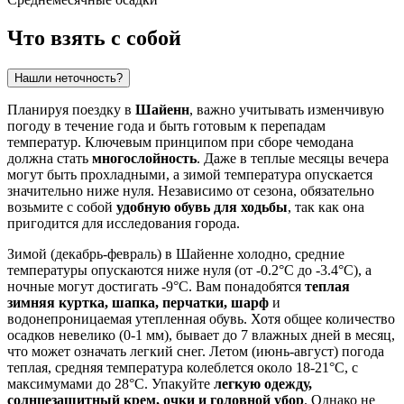
Что взять с собой
Нашли неточность?
Планируя поездку в
Шайенн
, важно учитывать изменчивую
погоду в течение года и быть готовым к перепадам
температур. Ключевым принципом при сборе чемодана
должна стать
многослойность
. Даже в теплые месяцы вечера
могут быть прохладными, а зимой температура опускается
значительно ниже нуля. Независимо от сезона, обязательно
возьмите с собой
удобную обувь для ходьбы
, так как она
пригодится для исследования города.
Зимой (декабрь-февраль) в Шайенне холодно, средние
температуры опускаются ниже нуля (от -0.2°C до -3.4°C), а
ночные могут достигать -9°C. Вам понадобятся
теплая
зимняя куртка, шапка, перчатки, шарф
и
водонепроницаемая утепленная обувь. Хотя общее количество
осадков невелико (0-1 мм), бывает до 7 влажных дней в месяц,
что может означать легкий снег. Летом (июнь-август) погода
теплая, средняя температура колеблется около 18-21°C, с
максимумами до 28°C. Упакуйте
легкую одежду,
солнцезащитный крем, очки и головной убор
. Однако не