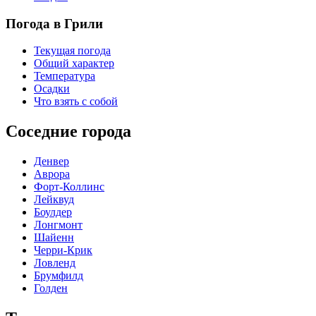
Погода в Грили
Текущая погода
Общий характер
Температура
Осадки
Что взять с собой
Соседние города
Денвер
Аврора
Форт-Коллинс
Лейквуд
Боулдер
Лонгмонт
Шайенн
Черри-Крик
Ловленд
Брумфилд
Голден