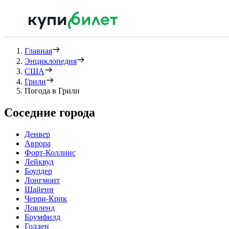
Главная
Энциклопедия
США
Грили
Погода в Грили
Соседние города
Денвер
Аврора
Форт-Коллинс
Лейквуд
Боулдер
Лонгмонт
Шайенн
Черри-Крик
Ловленд
Брумфилд
Голден