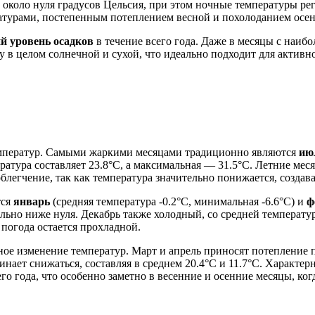
 около нуля градусов Цельсия, при этом ночные температуры ре
атурами, постепенным потеплением весной и похолоданием осе
й уровень осадков
в течение всего года. Даже в месяцы с наиб
у в целом солнечной и сухой, что идеально подходит для активн
емператур. Самыми жаркими месяцами традиционно являются
ию
пература составляет 23.8°C, а максимальная — 31.5°C. Летние ме
блегчение, так как температура значительно понижается, создав
тся
январь
(средняя температура -0.2°C, минимальная -6.6°C) и
ф
льно ниже нуля. Декабрь также холодный, со средней температу
погода остается прохладной.
ое изменение температур. Март и апрель приносят потепление п
чинает снижаться, составляя в среднем 20.4°C и 11.7°C. Характе
 года, что особенно заметно в весенние и осенние месяцы, ко