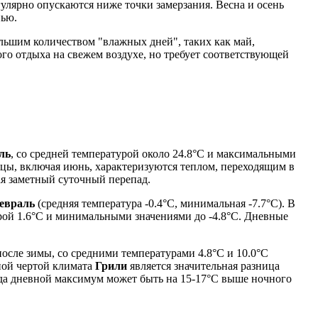
гулярно опускаются ниже точки замерзания. Весна и осень
нью.
ольшим количеством "влажных дней", таких как май,
ого отдыха на свежем воздухе, но требует соответствующей
ль
, со средней температурой около 24.8°C и максимальными
сяцы, включая июнь, характеризуются теплом, переходящим в
ая заметный суточный перепад.
евраль
(средняя температура -0.4°C, минимальная -7.7°C). В
рой 1.6°C и минимальными значениями до -4.8°C. Дневные
осле зимы, со средними температурами 4.8°C и 10.0°C
рной чертой климата
Грили
является значительная разница
гда дневной максимум может быть на 15-17°C выше ночного