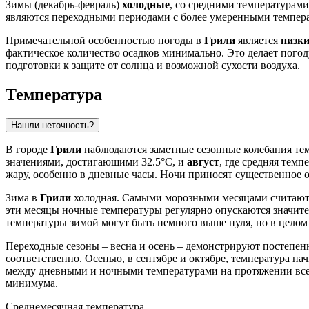
Зимы (декабрь-февраль)
холодные
, со средними температурами
являются переходными периодами с более умеренными темпер
Примечательной особенностью погоды в
Грили
является
низки
фактическое количество осадков минимально. Это делает погод
подготовки к защите от солнца и возможной сухости воздуха.
Температура
Нашли неточность?
В городе
Грили
наблюдаются заметные сезонные колебания т
значениями, достигающими 32.5°C, и
август
, где средняя тем
жару, особенно в дневные часы. Ночи приносят существенное о
Зима в
Грили
холодная. Самыми морозными месяцами считаю
эти месяцы ночные температуры регулярно опускаются значите
температуры зимой могут быть немного выше нуля, но в целом 
Переходные сезоны – весна и осень – демонстрируют постепенн
соответственно. Осенью, в сентябре и октябре, температура на
между дневными и ночными температурами на протяжении всего
минимума.
Среднемесячная температура