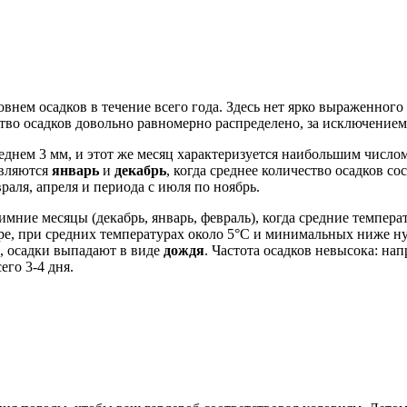
внем осадков в течение всего года. Здесь нет ярко выраженного
ство осадков довольно равномерно распределено, за исключение
среднем 3 мм, и этот же месяц характеризуется наибольшим числ
являются
январь
и
декабрь
, когда среднее количество осадков со
раля, апреля и периода с июля по ноябрь.
ние месяцы (декабрь, январь, февраль), когда средние темпера
бре, при средних температурах около 5°C и минимальных ниже ну
е, осадки выпадают в виде
дождя
. Частота осадков невысока: на
его 3-4 дня.