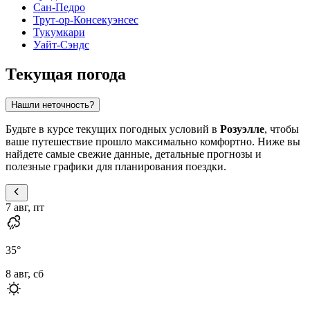
Сан-Педро
Трут-ор-Консекуэнсес
Тукумкари
Уайт-Сэндс
Текущая погода
Нашли неточность?
Будьте в курсе текущих погодных условий в
Розуэлле
, чтобы
ваше путешествие прошло максимально комфортно. Ниже вы
найдете самые свежие данные, детальные прогнозы и
полезные графики для планирования поездки.
7 авг, пт
35
°
8 авг, сб