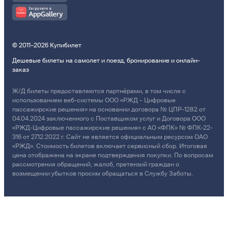
© 2011–2026 Купибилет
Дешевые билеты на самолет и поезд, бронирование и онлайн-
заказ
Ж/Д билеты предоставляются партнёрами, в том числе с
использованием веб-системы ООО «РЖД – Цифровые
пассажирские решения» на основании договора № ЦПР-1282 от
04.04.2024 заключенного с Поставщиком услуг и Договора ООО
«РЖД-Цифровые пассажирские решения» с АО «ФПК» № ФПК-22-
316 от 27.12.2022 г. Сайт не является официальным ресурсом ОАО
«РЖД». Стоимость билетов включает сервисный сбор. Итоговая
цена отображена на экране подтверждения покупки. По вопросам
рассмотрения обращений, жалоб, претензий граждан о
возмещении убытков просим обращаться в Службу Заботы.