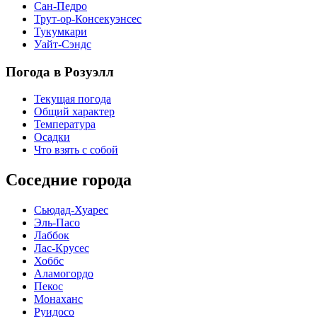
Сан-Педро
Трут-ор-Консекуэнсес
Тукумкари
Уайт-Сэндс
Погода в Розуэлл
Текущая погода
Общий характер
Температура
Осадки
Что взять с собой
Соседние города
Сьюдад-Хуарес
Эль-Пасо
Лаббок
Лас-Крусес
Хоббс
Аламогордо
Пекос
Монаханс
Руидосо