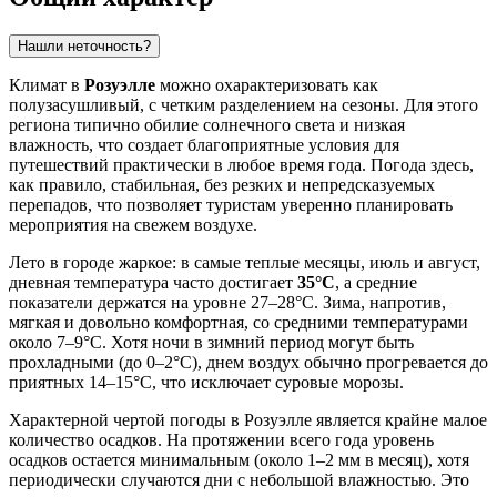
Нашли неточность?
Климат в
Розуэлле
можно охарактеризовать как
полузасушливый, с четким разделением на сезоны. Для этого
региона типично обилие солнечного света и низкая
влажность, что создает благоприятные условия для
путешествий практически в любое время года. Погода здесь,
как правило, стабильная, без резких и непредсказуемых
перепадов, что позволяет туристам уверенно планировать
мероприятия на свежем воздухе.
Лето в городе жаркое: в самые теплые месяцы, июль и август,
дневная температура часто достигает
35°C
, а средние
показатели держатся на уровне 27–28°C. Зима, напротив,
мягкая и довольно комфортная, со средними температурами
около 7–9°C. Хотя ночи в зимний период могут быть
прохладными (до 0–2°C), днем воздух обычно прогревается до
приятных 14–15°C, что исключает суровые морозы.
Характерной чертой погоды в Розуэлле является крайне малое
количество осадков. На протяжении всего года уровень
осадков остается минимальным (около 1–2 мм в месяц), хотя
периодически случаются дни с небольшой влажностью. Это