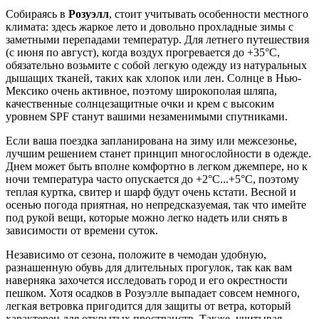
Собираясь в
Розуэлл
, стоит учитывать особенности местного
климата: здесь жаркое лето и довольно прохладные зимы с
заметными перепадами температур. Для летнего путешествия
(с июня по август), когда воздух прогревается до +35°C,
обязательно возьмите с собой легкую одежду из натуральных
дышащих тканей, таких как хлопок или лен. Солнце в Нью-
Мексико очень активное, поэтому широкополая шляпа,
качественные солнцезащитные очки и крем с высоким
уровнем SPF станут вашими незаменимыми спутниками.
Если ваша поездка запланирована на зиму или межсезонье,
лучшим решением станет принцип многослойности в одежде.
Днем может быть вполне комфортно в легком джемпере, но к
ночи температура часто опускается до +2°C...+5°C, поэтому
теплая куртка, свитер и шарф будут очень кстати. Весной и
осенью погода приятная, но непредсказуемая, так что имейте
под рукой вещи, которые можно легко надеть или снять в
зависимости от времени суток.
Независимо от сезона, положите в чемодан удобную,
разнашенную обувь для длительных прогулок, так как вам
наверняка захочется исследовать город и его окрестности
пешком. Хотя осадков в Розуэлле выпадает совсем немного,
легкая ветровка пригодится для защиты от ветра, который
характерен для открытых пространств. Также, учитывая