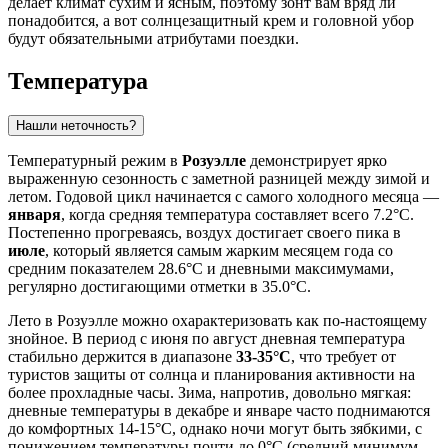
делает климат сухим и ясным, поэтому зонт вам вряд ли
понадобится, а вот солнцезащитный крем и головной убор
будут обязательными атрибутами поездки.
Температура
Нашли неточность?
Температурный режим в
Розуэлле
демонстрирует ярко
выраженную сезонность с заметной разницей между зимой и
летом. Годовой цикл начинается с самого холодного месяца —
января
, когда средняя температура составляет всего 7.2°C.
Постепенно прогреваясь, воздух достигает своего пика в
июле
, который является самым жарким месяцем года со
средним показателем 28.6°C и дневными максимумами,
регулярно достигающими отметки в 35.0°C.
Лето в Розуэлле можно охарактеризовать как по-настоящему
знойное. В период с июня по август дневная температура
стабильно держится в диапазоне
33-35°C
, что требует от
туристов защиты от солнца и планирования активности на
более прохладные часы. Зима, напротив, довольно мягкая:
дневные температуры в декабре и январе часто поднимаются
до комфортных 14-15°C, однако ночи могут быть зябкими, с
понижением температуры почти до 0°C (средний минимум