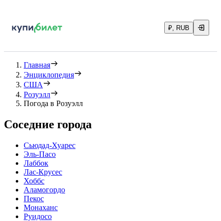
₽, RUB
Главная
Энциклопедия
США
Розуэлл
Погода в Розуэлл
Соседние города
Сьюдад-Хуарес
Эль-Пасо
Лаббок
Лас-Крусес
Хоббс
Аламогордо
Пекос
Монаханс
Руидосо