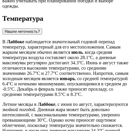
важно учитывать при планировании поездки и выборе
одежды.
Температура
Нашли неточность?
В
Лаббоке
наблюдается значительный годовой перепад
температур, характерный для его местоположения. Самым
жарким месяцем обычно является
июль
, когда средняя
температура воздуха составляет около 28.1°C, а дневные
максимумы регулярно достигают 34.3°C. Июнь и август также
отличаются высокими температурами, со средними
значениями 26.7°C и 27.7°C соответственно. Напротив, самым
холодным месяцем является
январь
, со средней температурой
6.4°C и ночными минимумами, опускающимися в среднем до
-0.5°C. Декабрь и февраль также приносят прохладу, со
средними температурами 8.5°C и 8.3°C.
Летние месяцы в
Лаббоке
, с июня по август, характеризуются
знойной погодой
. Дневная жара может быть довольно
интенсивной, с максимальными температурами, уверенно
превышающими 30°C. Однако ночи приносят ощутимое
облегчение, поскольку температура значительно снижается.
Например, в июле при дневном максимуме 34.3°C ночной