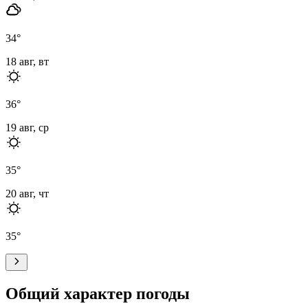
34
°
18 авг, вт
36
°
19 авг, ср
35
°
20 авг, чт
35
°
Общий характер погоды