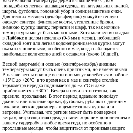
максимальная температура держится выше +30°C, вам
понадобится легкая, дышащая одежда из натуральных тканей,
шорты, футболки, головной убор и солнцезащитные очки.
Для зимних месяцев (декабрь-февраль) упакуйте теплую
одежду: свитера, флисовые кофты, утепленные брюки,
зимнюю куртку, шапку, перчатки и шарф, так как ночные
температуры могут быть морозными. Хотя количество осадков
в
Лаббоке
в целом невелико (0-3 мм в месяц), небольшой
складной зонт или легкая водонепроницаемая куртка могут
оказаться полезными, особенно в мае, когда наблюдается
наибольшее количество дней с осадками (около 10 дней).
Весной (март-май) и осенью (сентябрь-ноябрь) дневные
температуры могут быть очень приятными, но изменчивыми.
В начале весны и конце осени они могут колебаться в районе
+15°C до +20°C, в то время как в мае и сентябре столбик
термометра нередко поднимается до +25°C и даже
приближается к +30°C. Вечера и ночи в эти сезоны, как
правило, прохладные. В этот период идеально подойдут
джинсы или плотные брюки, футболки, рубашки с длинным
рукавом, легкие джемперы и демисезонная куртка или
ветровка. Учитывая, что регион может быть подвержен
ветрам, ветрозащитная одежда станет хорошим дополнением к
вашему гардеробу в любое время года, но особенно в
прохладные месяцы, чтобы защититься от пронизывающего