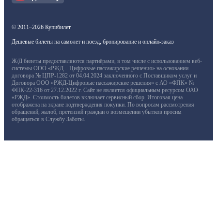
© 2011–2026 Купибилет
Дешевые билеты на самолет и поезд, бронирование и онлайн-заказ
Ж/Д билеты предоставляются партнёрами, в том числе с использованием веб-
системы ООО «РЖД – Цифровые пассажирские решения» на основании
договора № ЦПР-1282 от 04.04.2024 заключенного с Поставщиком услуг и
Договора ООО «РЖД-Цифровые пассажирские решения» с АО «ФПК» №
ФПК-22-316 от 27.12.2022 г. Сайт не является официальным ресурсом ОАО
«РЖД». Стоимость билетов включает сервисный сбор. Итоговая цена
отображена на экране подтверждения покупки. По вопросам рассмотрения
обращений, жалоб, претензий граждан о возмещении убытков просим
обращаться в Службу Заботы.