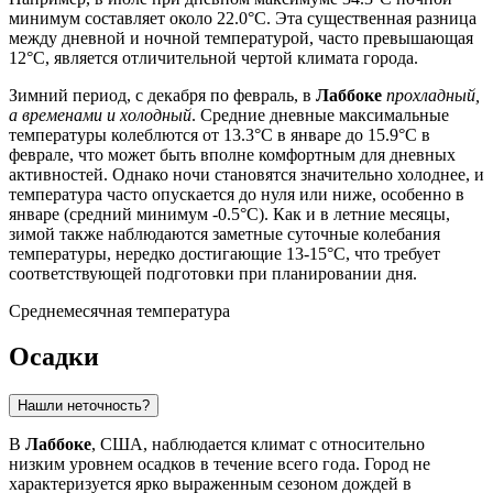
минимум составляет около 22.0°C. Эта существенная разница
между дневной и ночной температурой, часто превышающая
12°C, является отличительной чертой климата города.
Зимний период, с декабря по февраль, в
Лаббоке
прохладный,
а временами и холодный
. Средние дневные максимальные
температуры колеблются от 13.3°C в январе до 15.9°C в
феврале, что может быть вполне комфортным для дневных
активностей. Однако ночи становятся значительно холоднее, и
температура часто опускается до нуля или ниже, особенно в
январе (средний минимум -0.5°C). Как и в летние месяцы,
зимой также наблюдаются заметные суточные колебания
температуры, нередко достигающие 13-15°C, что требует
соответствующей подготовки при планировании дня.
Среднемесячная температура
Осадки
Нашли неточность?
В
Лаббоке
, США, наблюдается климат с относительно
низким уровнем осадков в течение всего года. Город не
характеризуется ярко выраженным сезоном дождей в