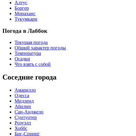
Алтус
Боргер
Монаханс
Тукумкари
Погода в Лаббок
Текущая погода
Общий характер погоды
Температура
Осадки
Что взять с собой
Соседние города
Амарилло
Одесса
Мидленд
Абилин
Сан-Анджело
Суитуотер
Розуэлл
Хоббс
Биг-Спринг