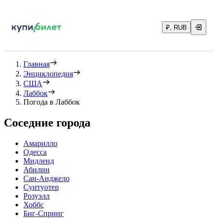
₽, RUB
Главная
Энциклопедия
США
Лаббок
Погода в Лаббок
Соседние города
Амарилло
Одесса
Мидленд
Абилин
Сан-Анджело
Суитуотер
Розуэлл
Хоббс
Биг-Спринг