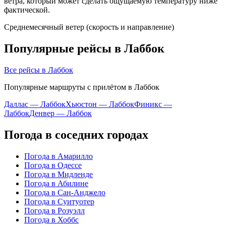
ветра, который может сделать ощущаемую температуру ниже
фактической.
Среднемесячный ветер (скорость и направление)
Популярные рейсы в Лаббок
Все рейсы в Лаббок
Популярные маршруты с прилётом в Лаббок
Даллас — Лаббок
Хьюстон — Лаббок
Финикс —
Лаббок
Денвер — Лаббок
Погода в соседних городах
Погода в Амарилло
Погода в Одессе
Погода в Мидленде
Погода в Абилине
Погода в Сан-Анджело
Погода в Суитуотер
Погода в Розуэлл
Погода в Хоббс