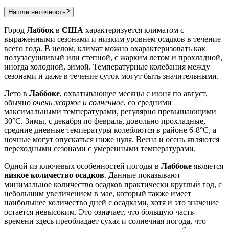
Нашли неточность?
Город
Лаббок
в
США
характеризуется климатом с
выраженными сезонами и низким уровнем осадков в течение
всего года. В целом, климат можно охарактеризовать как
полузасушливый или степной, с жарким летом и прохладной,
иногда холодной, зимой. Температурные колебания между
сезонами и даже в течение суток могут быть значительными.
Лето в
Лаббоке
, охватывающее месяцы с июня по август,
обычно
очень жаркое и солнечное
, со средними
максимальными температурами, регулярно превышающими
30°C. Зимы, с декабря по февраль, довольно прохладные,
средние дневные температуры колеблются в районе 6-8°C, а
ночные могут опускаться ниже нуля. Весна и осень являются
переходными сезонами с умеренными температурами.
Одной из ключевых особенностей погоды в
Лаббоке
является
низкое количество осадков
. Данные показывают
минимальное количество осадков практически круглый год, с
небольшим увеличением в мае, который также имеет
наибольшее количество дней с осадками, хотя и это значение
остается невысоким. Это означает, что большую часть
времени здесь преобладает сухая и солнечная погода, что