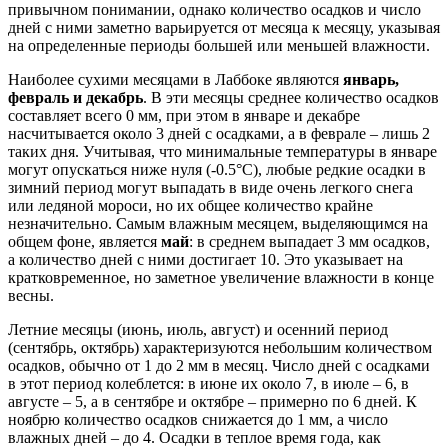
привычном понимании, однако количество осадков и число
дней с ними заметно варьируется от месяца к месяцу, указывая
на определенные периоды большей или меньшей влажности.
Наиболее сухими месяцами в Лаббоке являются
январь,
февраль и декабрь
. В эти месяцы среднее количество осадков
составляет всего 0 мм, при этом в январе и декабре
насчитывается около 3 дней с осадками, а в феврале – лишь 2
таких дня. Учитывая, что минимальные температуры в январе
могут опускаться ниже нуля (-0.5°C), любые редкие осадки в
зимний период могут выпадать в виде очень легкого снега
или ледяной мороси, но их общее количество крайне
незначительно. Самым влажным месяцем, выделяющимся на
общем фоне, является
май
: в среднем выпадает 3 мм осадков,
а количество дней с ними достигает 10. Это указывает на
кратковременное, но заметное увеличение влажности в конце
весны.
Летние месяцы (июнь, июль, август) и осенний период
(сентябрь, октябрь) характеризуются небольшим количеством
осадков, обычно от 1 до 2 мм в месяц. Число дней с осадками
в этот период колеблется: в июне их около 7, в июле – 6, в
августе – 5, а в сентябре и октябре – примерно по 6 дней. К
ноябрю количество осадков снижается до 1 мм, а число
влажных дней – до 4. Осадки в теплое время года, как