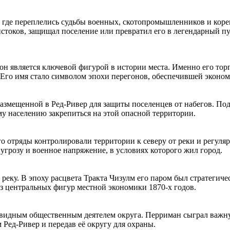
а, где переплелись судьбы военных, скотопромышленников и коре
истоков, защищал поселение или превратил его в легендарный пу
ю, он является ключевой фигурой в истории места. Именно его т
Его имя стало символом эпохи перегонов, обеспечившей эконом
размещенной в Ред-Ривер для защиты поселенцев от набегов. Под
у населению закрепиться на этой опасной территории.
 отряды контролировали территории к северу от реки и регуля
угрозу и военное напряжение, в условиях которого жил город.
реку. В эпоху расцвета Тракта Чизулм его паром был стратеги
 из центральных фигур местной экономики 1870-х годов.
видным общественным деятелем округа. Перриман сыграл важную
Ред-Ривер и передав её округу для охраны.