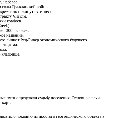
у набегов.
 в годы Гражданской войны.
временно покинуть эти места.
 тракту Чизулм.
ячи ковбоев.
reek).
ет 300 человек.
кое название.
что лишает Ред-Ривер экономического будущего.
ать дома.
ода.
е кладбище.
ные пути определяли судьбу поселения. Основные вехи
 карт.
вратило локацию из простого географического объекта в