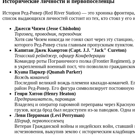
Исторические личности и первопоселенцы
История Ред-Ривер (Red River Station) — это хроника фронтир
список выдающихся личностей состоит из тех, кто стоял у его 
Джесси Чизем (Jesse Chisholm)
Торговец, проводник, переводчик
Хотя сам Чизем никогда не гонял скот через эту станци
которого Ред-Ривер стала главным пропускным пунктом. 
Капитан Джек Кьюртон (Capt. J.J. "Jack" Cureton)
Техасский рейнджер, офицер Конфедерации
Командир роты Пограничного полка (Frontier Regiment), 
в укрепленный военный пост, что позволило гражданском
Куана Паркер (Quanah Parker)
Вождь команчей
Последний великий вождь племени квахади-команчей. Его
район Ред-Ривер. Его фигура символизирует постоянную 
Генри Хитон (Henry Heaton)
Предприниматель, паромщик
Владелец и оператор паромной переправы через Красную 
грузов, когда брод был недоступен из-за паводков. Одна
Леви Перриман (Levi Perryman)
Шериф, первопоселенец
Ветеран Гражданской войны и индейских войн, ставший 
исчезновения, выкупив землю с историческим кладбищем 