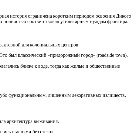
турная история ограничена коротким периодом освоения Дикого
ни и полностью соответствовал утилитарным нуждам фронтира.
арактерной для колониальных центров.
 Это был классический «придорожный город» (roadside town),
лагались ближе к воде, тогда как жилые и общественные
сугубо функциональным, лишенным декоративных излишеств,
ыла архитектура выживания.
лись ставнями без стекол.