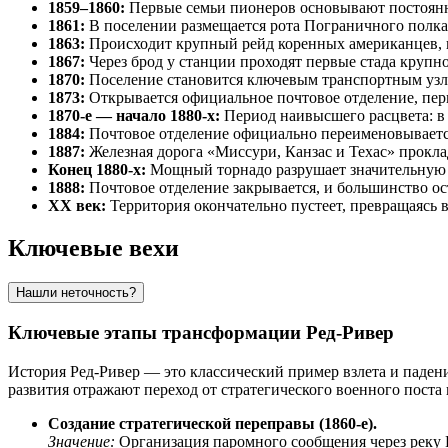
1859–1860:
Первые семьи пионеров основывают постоянно
1861:
В поселении размещается рота Пограничного полка 
1863:
Происходит крупный рейд коренных американцев, н
1867:
Через брод у станции проходят первые стада крупно
1870:
Поселение становится ключевым транспортным узло
1873:
Открывается официальное почтовое отделение, перв
1870-е — начало 1880-х:
Период наивысшего расцвета: в г
1884:
Почтовое отделение официально переименовывается в
1887:
Железная дорога «Миссури, Канзас и Техас» прокла
Конец 1880-х:
Мощный торнадо разрушает значительную ч
1888:
Почтовое отделение закрывается, и большинство о
XX век:
Территория окончательно пустеет, превращаясь 
Ключевые вехи
Нашли неточность?
Ключевые этапы трансформации Ред-Ривер
История Ред-Ривер — это классический пример взлета и падени
развития отражают переход от стратегического военного поста
Создание стратегической переправы (1860-е).
Значение:
Организация паромного сообщения через реку Р