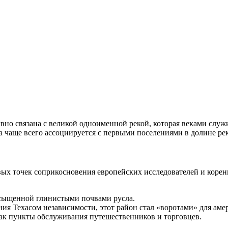
ывно связана с великой одноименной рекой, которая веками слу
а чаще всего ассоциируется с первыми поселениями в долине ре
рвых точек соприкосновения европейских исследователей и коре
асыщенной глинистыми почвами русла.
ения Техасом независимости, этот район стал «воротами» для ам
как пункты обслуживания путешественников и торговцев.