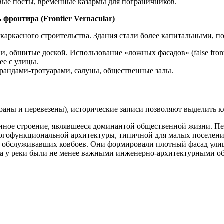
ые посты, временные казармы для пограничников.
 фронтира (Frontier Vernacular)
ркасного строительства. Здания стали более капитальными, по
, обшитые доской. Использование «ложных фасадов» (false fro
ее с улицы.
рандами-тротуарами, салуны, общественные залы.
браны и перевезены), исторические записи позволяют выделить 
ное строение, являвшееся доминантой общественной жизни. Пер
ногофункциональной архитектуры, типичной для малых поселени
, обслуживавших ковбоев. Они формировали плотный фасад улиц
та у реки были не менее важными инженерно-архитектурными об