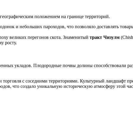
 географическим положением на границе территорий.
одонок и небольших пароходов, что позволяло доставлять товар
поху великих перегонов скота. Знаменитый
тракт Чизулм
(Chish
у росту.
венных укладов. Плодородные почвы долины способствовали разв
и торговля с соседними территориями. Культурный ландшафт пре
одов, что создало уникальную историческую атмосферу этой час