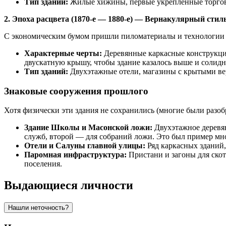
Тип зданий:
Жилые хижины, первые укрепленные торгов
2. Эпоха расцвета (1870-е — 1880-е) — Вернакулярный стиль
С экономическим бумом пришли пиломатериалы и технологии ка
Характерные черты:
Деревянные каркасные конструкции
двускатную крышу, чтобы здание казалось выше и солидн
Тип зданий:
Двухэтажные отели, магазины с крытыми ве
Знаковые сооружения прошлого
Хотя физически эти здания не сохранились (многие были разо
Здание Школы и Масонской ложи:
Двухэтажное деревян
служб, второй — для собраний ложи. Это был пример м
Отели и Салуны главной улицы:
Ряд каркасных зданий
Паромная инфраструктура:
Пристани и загоны для ско
поселения.
Выдающиеся личности
Нашли неточность?