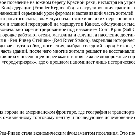
е поселение на южном берегу Красной реки, несмотря на угроз
Конфедерации (Frontier Regiment) для патрулирования границы
анесший серьезный урон фермам и заставивший часть жителей 
го рогатого скота, знаменуя начало эпохи великих перегонов по
м и главной переправой на маршруте в Канзас, обслуживая тыс
оначально зарегистрированное под названием Солт-Крик (Salt C
ородке работают отели, магазины и салуны, а население достига
 «Ред-Ривер Стейшн» (Red River Station), закрепляя историчес
дывает пути в обход поселения, выбрав соседний город Нокона, 
асть зданий, после чего многие жители решают не восстанавлив
ставшихся поселенцев переезжают в новые железнодорожные гор
в «город-призрак», где о прошлом напоминает лишь историческо
я города на американском фронтире, где география и транспорт
 к оживленному торговому центру и последующее исчезновение с
ед-Ривер стала экономическим фундаментом поселения. Это пре