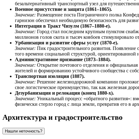
безальтернативный транспортный узел для путешественн
Военное присутствие и защита (1861–1865).
Значение:
Размещение поста Пограничного полка Конфед
гарнизон обеспечил необходимую безопасность для разви
Интеграция в Тракт Чизулм (1867–1880-е).
Значение:
Город стал последним крупным пунктом снабже
миллионов голов скота и тысяч ковбоев стимулировало 
Урбанизация и развитие сферы услуг (1870-е).
Значение:
Пик градостроительного развития. Появление 
того времени социальной структурой, ориентированной 
Административное признание (1873–1884).
Значение:
Открытие почтового отделения и официальная р
жителей и формированию устойчивого сообщества с собс
Транспортная изоляция (1887).
Значение:
Решение железнодорожной компании проложить 
свое логистическое преимущество, так как железная дор
Дезурбанизация и релокация (конец 1880-х).
Значение:
Уникальный процесс «обратного развития»: вме
физически стерло город с лица земли, превратив его в а
Архитектура и градостроительство
Нашли неточность?