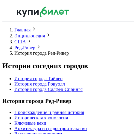
Главная
Энциклопедия
США
Ред-Ривер
История города Ред-Ривер
Истории соседних городов
История города Тайлер
История города Рокуолл
История города Салфер-Спрингс
История города Ред-Ривер
Происхождение и ранняя история
Историческая хронология
Ключевые вехи
Архитектура и градостроительство
Выдающиеся личности