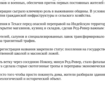
иков и военных, обеспечив приток первых постоянных жителей 
ерации сыграло ключевую роль в выживании общины. В услови
тия гражданской инфраструктуры и сельского хозяйства.
ния в Техасе перед опасной переправой на Индейскую террито
открытие магазинов, кузниц и складов, сделав Ред-Ривер важн
отелей, салунов и специализированных лавок трансформировало
на транзитный трафик.
егистрация названия закрепили статус поселения на государст
твенной школой и масонской ложей.
ветку через соседнюю Нокону, минуя Ред-Ривер, стало фаталь
ога сделала старые скотогонные тропы и переправы экономичес
сто того чтобы просто покинуть дома, жители разбирали здания
рхеологический и исторический объект.