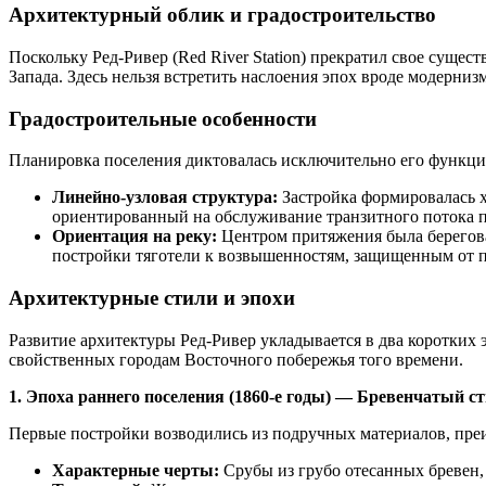
Архитектурный облик и градостроительство
Поскольку Ред-Ривер (Red River Station) прекратил свое сущес
Запада. Здесь нельзя встретить наслоения эпох вроде модерни
Градостроительные особенности
Планировка поселения диктовалась исключительно его функцие
Линейно-узловая структура:
Застройка формировалась ха
ориентированный на обслуживание транзитного потока п
Ориентация на реку:
Центром притяжения была береговая
постройки тяготели к возвышенностям, защищенным от п
Архитектурные стили и эпохи
Развитие архитектуры Ред-Ривер укладывается в два коротких
свойственных городам Восточного побережья того времени.
1. Эпоха раннего поселения (1860-е годы) — Бревенчатый сти
Первые постройки возводились из подручных материалов, преи
Характерные черты:
Срубы из грубо отесанных бревен, 