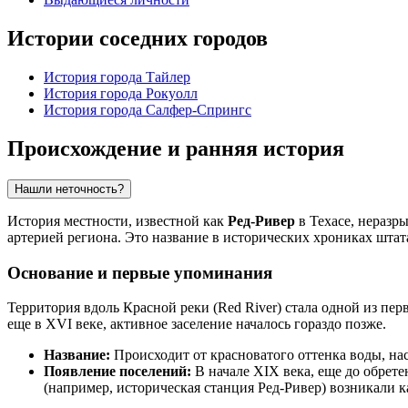
Истории соседних городов
История города Тайлер
История города Рокуолл
История города Салфер-Спрингс
Происхождение и ранняя история
Нашли неточность?
История местности, известной как
Ред-Ривер
в Техасе, неразр
артерией региона. Это название в исторических хрониках штат
Основание и первые упоминания
Территория вдоль Красной реки (Red River) стала одной из пе
еще в XVI веке, активное заселение началось гораздо позже.
Название:
Происходит от красноватого оттенка воды, н
Появление поселений:
В начале XIX века, еще до обрет
(например, историческая станция Ред-Ривер) возникали 