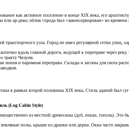
твование как активное поселение в конце XIX века, его архитек
зма или ар-деко; облик города был «законсервирован» во време
й транспортного узла. Город не имел регулярной сетки улиц, х
отично вдоль главной дороги, ведущей к переправе через реку.
о тракту Чизулм.
 линия и паромная переправа. Склады и загоны для скота распо
аводков.
 этапа в рамках второй половины XIX века. Стиль зданий был 
ль (Log Cabin Style)
мущественно из местной древесины (дуб, пекан, тополь). Это б
земляные полы, крыши из дранки или дерна. Окна часто закрыва