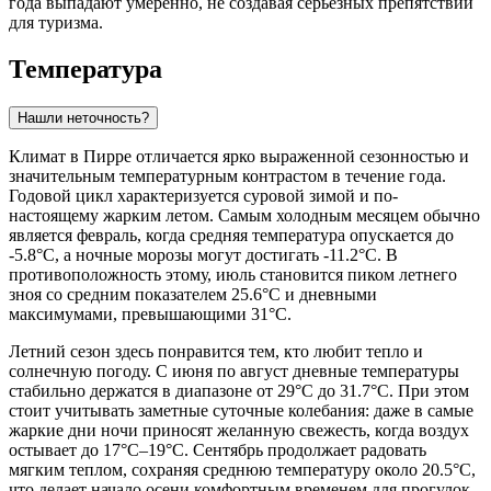
года выпадают умеренно, не создавая серьезных препятствий
для туризма.
Температура
Нашли неточность?
Климат в Пирре отличается ярко выраженной сезонностью и
значительным температурным контрастом в течение года.
Годовой цикл характеризуется суровой зимой и по-
настоящему жарким летом. Самым холодным месяцем обычно
является февраль, когда средняя температура опускается до
-5.8°C, а ночные морозы могут достигать -11.2°C. В
противоположность этому, июль становится пиком летнего
зноя со средним показателем 25.6°C и дневными
максимумами, превышающими 31°C.
Летний сезон здесь понравится тем, кто любит тепло и
солнечную погоду. С июня по август дневные температуры
стабильно держатся в диапазоне от 29°C до 31.7°C. При этом
стоит учитывать заметные суточные колебания: даже в самые
жаркие дни ночи приносят желанную свежесть, когда воздух
остывает до 17°C–19°C. Сентябрь продолжает радовать
мягким теплом, сохраняя среднюю температуру около 20.5°C,
что делает начало осени комфортным временем для прогулок.