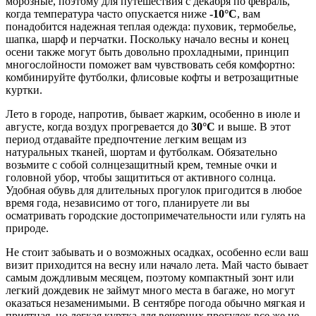
морозные, поэтому для путешествия с декабря по февраль,
когда температура часто опускается ниже
-10°C
, вам
понадобится надежная теплая одежда: пуховик, термобелье,
шапка, шарф и перчатки. Поскольку начало весны и конец
осени также могут быть довольно прохладными, принцип
многослойности поможет вам чувствовать себя комфортно:
комбинируйте футболки, флисовые кофты и ветрозащитные
куртки.
Лето в городе, напротив, бывает жарким, особенно в июле и
августе, когда воздух прогревается до
30°C
и выше. В этот
период отдавайте предпочтение легким вещам из
натуральных тканей, шортам и футболкам. Обязательно
возьмите с собой солнцезащитный крем, темные очки и
головной убор, чтобы защититься от активного солнца.
Удобная обувь для длительных прогулок пригодится в любое
время года, независимо от того, планируете ли вы
осматривать городские достопримечательности или гулять на
природе.
Не стоит забывать и о возможных осадках, особенно если ваш
визит приходится на весну или начало лета. Май часто бывает
самым дождливым месяцем, поэтому компактный зонт или
легкий дождевик не займут много места в багаже, но могут
оказаться незаменимыми. В сентябре погода обычно мягкая и
приятная, но легкая куртка для вечерних прогулок все же не