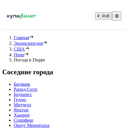
₽, RUB
Главная
Энциклопедия
США
Пирр
Погода в Пирре
Соседние города
Бисмарк
Рапид-Сити
Брукингс
Геддес
Митчелл
Янктон
Хьюрон
Спирфиш
Округ Миннехаха