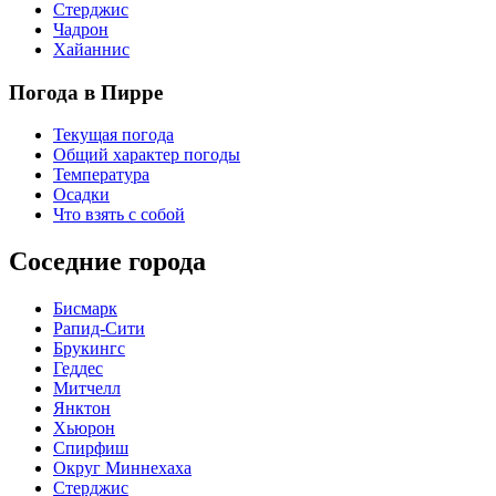
Стерджис
Чадрон
Хайаннис
Погода в Пирре
Текущая погода
Общий характер погоды
Температура
Осадки
Что взять с собой
Соседние города
Бисмарк
Рапид-Сити
Брукингс
Геддес
Митчелл
Янктон
Хьюрон
Спирфиш
Округ Миннехаха
Стерджис