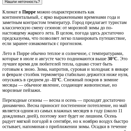
Нашли неточность?
Климат в
Пирре
можно охарактеризовать как
континентальный, с ярко выраженными временами года и
заметным контрастом температур. Город предлагает туристам
классическую смену сезонов: от морозной зимы до по-
настоящему жаркого лета. В целом, погода здесь достаточно
предсказуема, что позволяет легко планировать путешествие,
если заранее ознакомиться с прогнозом.
Лето в Пирре обычно теплое и солнечное, с температурами,
которые в июле и августе часто поднимаются выше
30°C
. Это
лучшее время для любителей тепла, однако стоит быть
готовым к зною. Зима, напротив, суровая и холодная: в январе
и феврале столбик термометра стабильно держится ниже нуля,
опускаясь в среднем до
-11°C
. Снежный покров в зимние
месяцы — обычное явление, создающее живописные, но
морозные пейзажи.
Переходные сезоны — весна и осень — проходят достаточно
динамично. Весна приносит постепенное потепление, но май
является одним из самых влажных месяцев в году (около 11
дождливых дней), поэтому зонт будет не лишним. Осень
радует мягкой погодой в сентябре, но к ноябрю воздух быстро
остывает, напоминая о приближении зимы. Осадки в течение