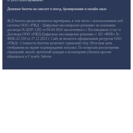
Дешевые билеты на самолет и поезд, бронирование и онлайн-заказ
Ж/Д билеты предоставляются партнёрами, в том числе с использованием веб-
системы ООО «РЖД – Цифровые пассажирские решения» на основании
договора № ЦПР-1282 от 04.04.2024 заключенного с Поставщиком услуг и
Договора ООО «РЖД-Цифровые пассажирские решения» с АО «ФПК» №
ФПК-22-316 от 27.12.2022 г. Сайт не является официальным ресурсом ОАО
«РЖД». Стоимость билетов включает сервисный сбор. Итоговая цена
отображена на экране подтверждения покупки. По вопросам рассмотрения
обращений, жалоб, претензий граждан о возмещении убытков просим
обращаться в Службу Заботы.