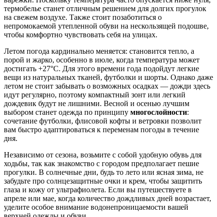
термобелье станет отличным решением для долгих прогулок
на свежем воздухе. Также стоит позаботиться о
непромокаемой утепленной обуви на нескользящей подошве,
чтобы комфортно чувствовать себя на улицах.
Летом погода кардинально меняется: становится тепло, а
порой и жарко, особенно в июле, когда температура может
достигать +27°C. Для этого времени года подойдут легкие
вещи из натуральных тканей, футболки и шорты. Однако даже
летом не стоит забывать о возможных осадках — дожди здесь
идут регулярно, поэтому компактный зонт или легкий
дождевик будут не лишними. Весной и осенью лучшим
выбором станет одежда по принципу
многослойности
:
сочетание футболки, флисовой кофты и ветровки позволит
вам быстро адаптироваться к переменам погоды в течение
дня.
Независимо от сезона, возьмите с собой удобную обувь для
ходьбы, так как знакомство с городом предполагает пешие
прогулки. В солнечные дни, будь то лето или ясная зима, не
забудьте про солнцезащитные очки и крем, чтобы защитить
глаза и кожу от ультрафиолета. Если вы путешествуете в
апреле или мае, когда количество дождливых дней возрастает,
уделите особое внимание водонепроницаемости вашей
верхней одежды и обуви.