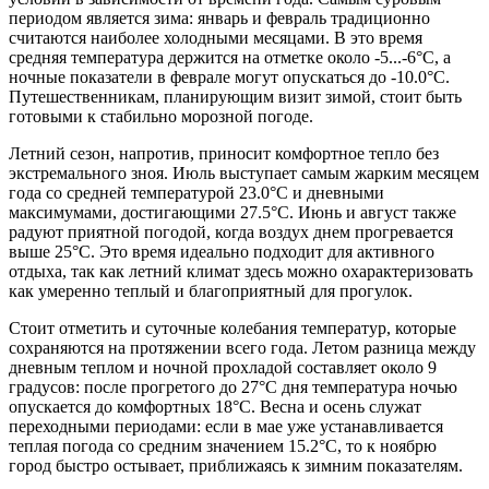
периодом является зима: январь и февраль традиционно
считаются наиболее холодными месяцами. В это время
средняя температура держится на отметке около -5...-6°C, а
ночные показатели в феврале могут опускаться до -10.0°C.
Путешественникам, планирующим визит зимой, стоит быть
готовыми к стабильно морозной погоде.
Летний сезон, напротив, приносит комфортное тепло без
экстремального зноя. Июль выступает самым жарким месяцем
года со средней температурой 23.0°C и дневными
максимумами, достигающими 27.5°C. Июнь и август также
радуют приятной погодой, когда воздух днем прогревается
выше 25°C. Это время идеально подходит для активного
отдыха, так как летний климат здесь можно охарактеризовать
как умеренно теплый и благоприятный для прогулок.
Стоит отметить и суточные колебания температур, которые
сохраняются на протяжении всего года. Летом разница между
дневным теплом и ночной прохладой составляет около 9
градусов: после прогретого до 27°C дня температура ночью
опускается до комфортных 18°C. Весна и осень служат
переходными периодами: если в мае уже устанавливается
теплая погода со средним значением 15.2°C, то к ноябрю
город быстро остывает, приближаясь к зимним показателям.