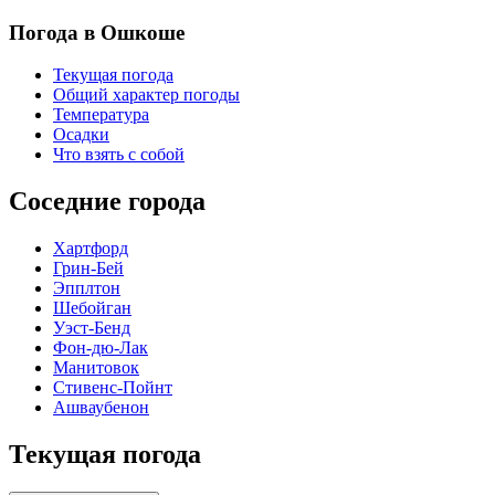
Погода в Ошкоше
Текущая погода
Общий характер погоды
Температура
Осадки
Что взять с собой
Соседние города
Хартфорд
Грин-Бей
Эпплтон
Шебойган
Уэст-Бенд
Фон-дю-Лак
Манитовок
Стивенс-Пойнт
Ашваубенон
Текущая погода