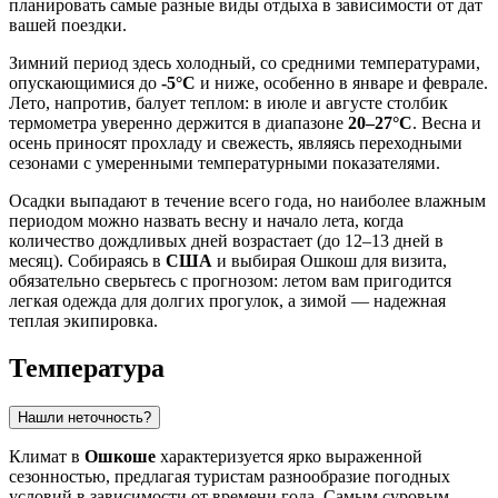
планировать самые разные виды отдыха в зависимости от дат
вашей поездки.
Зимний период здесь холодный, со средними температурами,
опускающимися до
-5°C
и ниже, особенно в январе и феврале.
Лето, напротив, балует теплом: в июле и августе столбик
термометра уверенно держится в диапазоне
20–27°C
. Весна и
осень приносят прохладу и свежесть, являясь переходными
сезонами с умеренными температурными показателями.
Осадки выпадают в течение всего года, но наиболее влажным
периодом можно назвать весну и начало лета, когда
количество дождливых дней возрастает (до 12–13 дней в
месяц). Собираясь в
США
и выбирая Ошкош для визита,
обязательно сверьтесь с прогнозом: летом вам пригодится
легкая одежда для долгих прогулок, а зимой — надежная
теплая экипировка.
Температура
Нашли неточность?
Климат в
Ошкоше
характеризуется ярко выраженной
сезонностью, предлагая туристам разнообразие погодных
условий в зависимости от времени года. Самым суровым