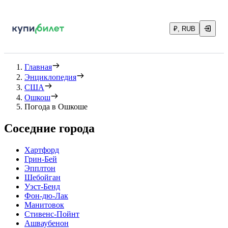
₽, RUB
Главная
Энциклопедия
США
Ошкош
Погода в Ошкоше
Соседние города
Хартфорд
Грин-Бей
Эпплтон
Шебойган
Уэст-Бенд
Фон-дю-Лак
Манитовок
Стивенс-Пойнт
Ашваубенон