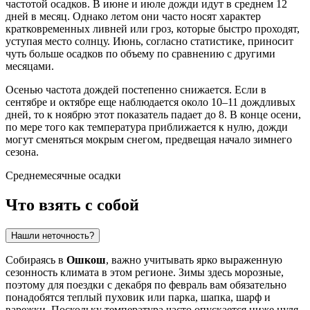
частотой осадков. В июне и июле дожди идут в среднем 12
дней в месяц. Однако летом они часто носят характер
кратковременных ливней или гроз, которые быстро проходят,
уступая место солнцу. Июнь, согласно статистике, приносит
чуть больше осадков по объему по сравнению с другими
месяцами.
Осенью частота дождей постепенно снижается. Если в
сентябре и октябре еще наблюдается около 10–11 дождливых
дней, то к ноябрю этот показатель падает до 8. В конце осени,
по мере того как температура приближается к нулю, дожди
могут сменяться мокрым снегом, предвещая начало зимнего
сезона.
Среднемесячные осадки
Что взять с собой
Нашли неточность?
Собираясь в
Ошкош
, важно учитывать ярко выраженную
сезонность климата в этом регионе. Зимы здесь морозные,
поэтому для поездки с декабря по февраль вам обязательно
понадобятся теплый пуховик или парка, шапка, шарф и
варежки. Поскольку температура часто опускается ниже нуля,