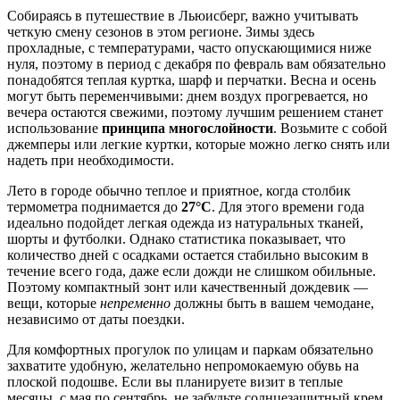
Собираясь в путешествие в
Льюисберг
, важно учитывать
четкую смену сезонов в этом регионе. Зимы здесь
прохладные, с температурами, часто опускающимися ниже
нуля, поэтому в период с декабря по февраль вам обязательно
понадобятся теплая куртка, шарф и перчатки. Весна и осень
могут быть переменчивыми: днем воздух прогревается, но
вечера остаются свежими, поэтому лучшим решением станет
использование
принципа многослойности
. Возьмите с собой
джемперы или легкие куртки, которые можно легко снять или
надеть при необходимости.
Лето в городе обычно теплое и приятное, когда столбик
термометра поднимается до
27°C
. Для этого времени года
идеально подойдет легкая одежда из натуральных тканей,
шорты и футболки. Однако статистика показывает, что
количество дней с осадками остается стабильно высоким в
течение всего года, даже если дожди не слишком обильные.
Поэтому компактный зонт или качественный дождевик —
вещи, которые
непременно
должны быть в вашем чемодане,
независимо от даты поездки.
Для комфортных прогулок по улицам и паркам обязательно
захватите удобную, желательно непромокаемую обувь на
плоской подошве. Если вы планируете визит в теплые
месяцы, с мая по сентябрь, не забудьте солнцезащитный крем