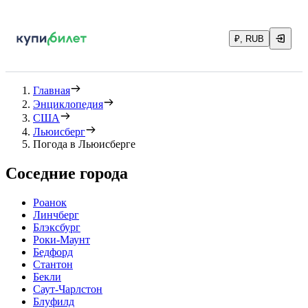
₽, RUB
Главная
Энциклопедия
США
Льюисберг
Погода в Льюисберге
Соседние города
Роанок
Линчберг
Блэксбург
Роки-Маунт
Бедфорд
Стантон
Бекли
Саут-Чарлстон
Блуфилд