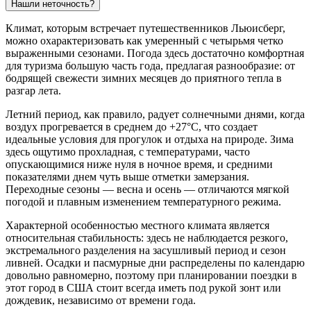
Нашли неточность?
Климат, которым встречает путешественников
Льюисберг
,
можно охарактеризовать как умеренный с четырьмя четко
выраженными сезонами. Погода здесь достаточно комфортная
для туризма большую часть года, предлагая разнообразие: от
бодрящей свежести зимних месяцев до приятного тепла в
разгар лета.
Летний период, как правило, радует солнечными днями, когда
воздух прогревается в среднем до +27°C, что создает
идеальные условия для прогулок и отдыха на природе. Зима
здесь ощутимо прохладная, с температурами, часто
опускающимися ниже нуля в ночное время, и средними
показателями днем чуть выше отметки замерзания.
Переходные сезоны — весна и осень — отличаются мягкой
погодой и плавным изменением температурного режима.
Характерной особенностью местного климата является
относительная стабильность: здесь не наблюдается резкого,
экстремального разделения на засушливый период и сезон
ливней. Осадки и пасмурные дни распределены по календарю
довольно равномерно, поэтому при планировании поездки в
этот город в США стоит всегда иметь под рукой зонт или
дождевик, независимо от времени года.