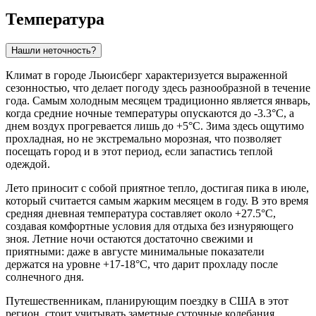
Температура
Нашли неточность?
Климат в городе
Льюисберг
характеризуется выраженной
сезонностью, что делает погоду здесь разнообразной в течение
года. Самым холодным месяцем традиционно является январь,
когда средние ночные температуры опускаются до -3.3°C, а
днем воздух прогревается лишь до +5°C. Зима здесь ощутимо
прохладная, но не экстремально морозная, что позволяет
посещать город и в этот период, если запастись теплой
одеждой.
Лето приносит с собой приятное тепло, достигая пика в июле,
который считается самым жарким месяцем в году. В это время
средняя дневная температура составляет около +27.5°C,
создавая комфортные условия для отдыха без изнуряющего
зноя. Летние ночи остаются достаточно свежими и
приятными: даже в августе минимальные показатели
держатся на уровне +17-18°C, что дарит прохладу после
солнечного дня.
Путешественникам, планирующим поездку в США в этот
регион, стоит учитывать заметные суточные колебания