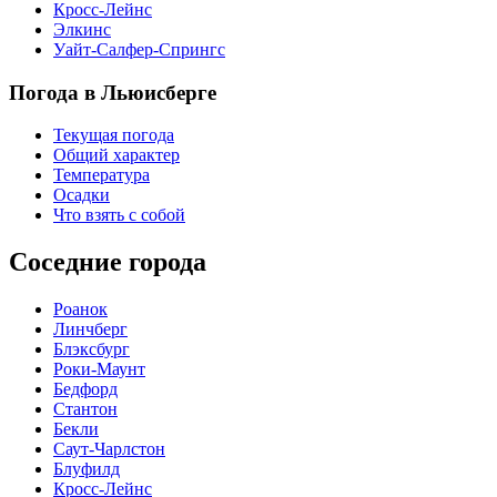
Кросс-Лейнс
Элкинс
Уайт-Салфер-Спрингс
Погода в Льюисберге
Текущая погода
Общий характер
Температура
Осадки
Что взять с собой
Соседние города
Роанок
Линчберг
Блэксбург
Роки-Маунт
Бедфорд
Стантон
Бекли
Саут-Чарлстон
Блуфилд
Кросс-Лейнс