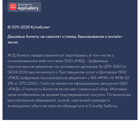
© 2011–2026 Купибилет
Дешевые билеты на самолет и поезд, бронирование и онлайн-
заказ
Ж/Д билеты предоставляются партнёрами, в том числе с
использованием веб-системы ООО «РЖД – Цифровые
пассажирские решения» на основании договора № ЦПР-1282 от
04.04.2024 заключенного с Поставщиком услуг и Договора ООО
«РЖД-Цифровые пассажирские решения» с АО «ФПК» № ФПК-22-
316 от 27.12.2022 г. Сайт не является официальным ресурсом ОАО
«РЖД». Стоимость билетов включает сервисный сбор. Итоговая
цена отображена на экране подтверждения покупки. По вопросам
рассмотрения обращений, жалоб, претензий граждан о
возмещении убытков просим обращаться в Службу Заботы.