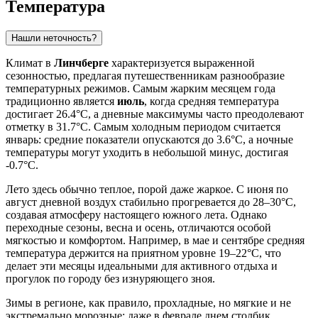
Температура
Нашли неточность?
Климат в
Линчберге
характеризуется выраженной
сезонностью, предлагая путешественникам разнообразие
температурных режимов. Самым жарким месяцем года
традиционно является
июль
, когда средняя температура
достигает 26.4°C, а дневные максимумы часто преодолевают
отметку в 31.7°C. Самым холодным периодом считается
январь: средние показатели опускаются до 3.6°C, а ночные
температуры могут уходить в небольшой минус, достигая
-0.7°C.
Лето здесь обычно теплое, порой даже жаркое. С июня по
август дневной воздух стабильно прогревается до 28–30°C,
создавая атмосферу настоящего южного лета. Однако
переходные сезоны, весна и осень, отличаются особой
мягкостью и комфортом. Например, в мае и сентябре средняя
температура держится на приятном уровне 19–22°C, что
делает эти месяцы идеальными для активного отдыха и
прогулок по городу без изнуряющего зноя.
Зимы в регионе, как правило, прохладные, но мягкие и не
экстремально морозные; даже в феврале днем столбик