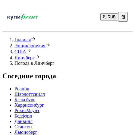
₽, RUB
Главная
Энциклопедия
США
Линчберг
Погода в Линчберг
Соседние города
Роанок
Шарлоттсвилл
Блэксбург
Харрисонбург
Роки-Маунт
Бедфорд
Данвилл
Стантон
Льюисберг