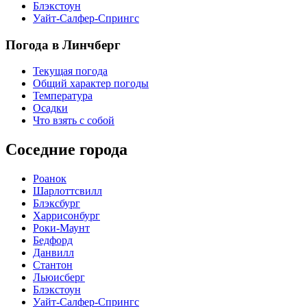
Блэкстоун
Уайт-Салфер-Спрингс
Погода в Линчберг
Текущая погода
Общий характер погоды
Температура
Осадки
Что взять с собой
Соседние города
Роанок
Шарлоттсвилл
Блэксбург
Харрисонбург
Роки-Маунт
Бедфорд
Данвилл
Стантон
Льюисберг
Блэкстоун
Уайт-Салфер-Спрингс