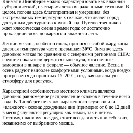
Климат в
Линчберге
можно охарактеризовать как влажный
субтропический, с четырьмя четко выраженными сезонами. В
целом, погода здесь благоприятная и умеренная, без
экстремальных температурных скачков, что делает город
доступным для туристов круглый год. Путешественников
ждет классическая смена времен года: от достаточно
прохладной зимы до жаркого и влажного лета.
Летние месяцы, особенно июль, приносят с собой жару, когда
дневная температура часто превышает
30°C
. Зима же здесь
довольно мягкая по сравнению с северными регионами США:
средние показатели держатся выше нуля, хотя ночные
заморозки в январе и феврале — обычное явление. Весна и
осень радуют наиболее комфортными условиями, когда воздух
прогревается до приятных 15–20°C, создавая идеальную
атмосферу для прогулок.
Характерной особенностью местного климата является
довольно равномерное распределение осадков в течение всего
года. В Линчберге нет ярко выраженного «сухого» или
«влажного» сезона: дождливые дни (примерно от 8 до 12 дней
в месяц) случаются регулярно как зимой, так и летом.
Поэтому, планируя поездку, стоит всегда иметь при себе зонт,
независимо от выбранного месяца.