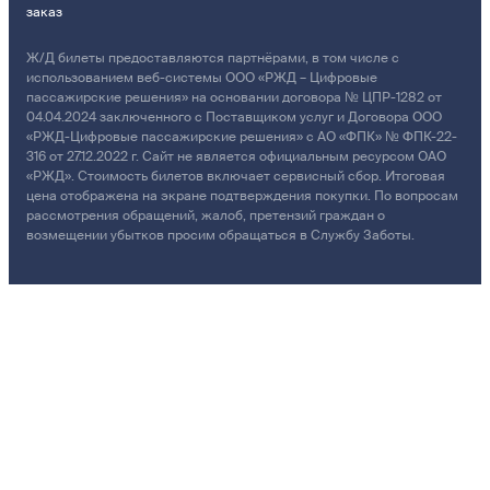
заказ
Ж/Д билеты предоставляются партнёрами, в том числе с
использованием веб-системы ООО «РЖД – Цифровые
пассажирские решения» на основании договора № ЦПР-1282 от
04.04.2024 заключенного с Поставщиком услуг и Договора ООО
«РЖД-Цифровые пассажирские решения» с АО «ФПК» № ФПК-22-
316 от 27.12.2022 г. Сайт не является официальным ресурсом ОАО
«РЖД». Стоимость билетов включает сервисный сбор. Итоговая
цена отображена на экране подтверждения покупки. По вопросам
рассмотрения обращений, жалоб, претензий граждан о
возмещении убытков просим обращаться в Службу Заботы.