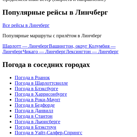
Популярные рейсы в Линчберг
Все рейсы в Линчберг
Популярные маршруты с прилётом в Линчберг
Шарлотт — Линчберг
Вашингтон, округ Колумбия —
Линчберг
Чикаго — Линчберг
Лексингтон — Линчберг
Погода в соседних городах
Погода в Роанок
Погода в Шарлоттсвилле
Погода в Блэксбурге
Погода в Харрисонбурге
Погода в Роки-Маунт
Погода в Бедфорде
Погода в Данвилл
Погода в Стантон
Погода в Льюисберге
Погода в Блэкстоун
Погода в Уайт-Салфер-Спрингс