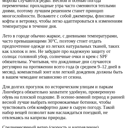
морозы случаются редко. Весной и осенью погода
переменчива: прохладные утра часто сменяются теплыми
днями, поэтому лучшим решением станет принцип
многослойности. Возьмите с собой джемперы, флисовые
кофты и ветровку, чтобы легко адаптироваться к изменениям
температуры в течение дня.
Лето в городе обычно жаркое, с дневными температурами,
часто превышающими 30°C, поэтому стоит отдать
предпочтение одежде из легких натуральных тканей, таких
как хлопок и лен. Не забудьте про надежную защиту от
солнца: головной убор, солнечные очки и крем с SPF
обязательны. Учитывая, что дождливые дни случаются
регулярно на протяжении всего года (в среднем 9–12 дней в
месяц), компактный зонт или легкий дождевик должны быть
в вашем чемодане независимо от сезона.
Для долгих прогулок по историческим улицам и паркам
Линчберга обязательно захватите удобную, проверенную
обувь на плоской подошве. В осенне-зимний период и ранней
весной лучше выбрать непромокаемые ботинки, чтобы
чувствовать себя комфортно даже в сырую погоду. Такой
набор вещей позволит вам наслаждаться поездкой, не
отвлекаясь на капризы природы.
Среднемесячный ветер (скорость и направление)