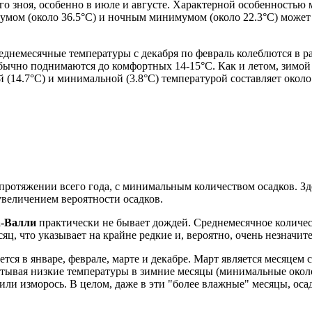
го зноя, особенно в июле и августе. Характерной особенностью
ом (около 36.5°C) и ночным минимумом (около 22.3°C) может со
еднемесячные температуры с декабря по февраль колеблются в р
 обычно поднимаются до комфортных 14-15°C. Как и летом, зимо
(14.7°C) и минимальной (3.8°C) температурой составляет около 
ротяжении всего года, с минимальным количеством осадков. Зде
увеличением вероятности осадков.
-Валли
практически не бывает дождей. Среднемесячное количест
яц, что указывает на крайне редкие и, вероятно, очень незначит
ется в январе, феврале, марте и декабре. Март является месяцем
Учитывая низкие температуры в зимние месяцы (минимальные окол
 или изморось. В целом, даже в эти "более влажные" месяцы, ос