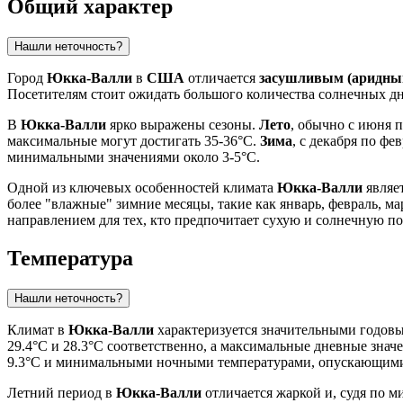
Общий характер
Нашли неточность?
Город
Юкка-Валли
в
США
отличается
засушливым (аридны
Посетителям стоит ожидать большого количества солнечных дне
В
Юкка-Валли
ярко выражены сезоны.
Лето
, обычно с июня п
максимальные могут достигать 35-36°C.
Зима
, с декабря по фе
минимальными значениями около 3-5°C.
Одной из ключевых особенностей климата
Юкка-Валли
являе
более "влажные" зимние месяцы, такие как январь, февраль, ма
направлением для тех, кто предпочитает сухую и солнечную по
Температура
Нашли неточность?
Климат в
Юкка-Валли
характеризуется значительными годовым
29.4°C и 28.3°C соответственно, а максимальные дневные знач
9.3°C и минимальными ночными температурами, опускающим
Летний период в
Юкка-Валли
отличается жаркой и, судя по м