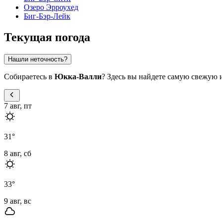
Озеро Эрроухед
Биг-Бэр-Лейк
Текущая погода
Нашли неточность?
Собираетесь в
Юкка-Валли
? Здесь вы найдете самую свежую
7 авг, пт
31
°
8 авг, сб
33
°
9 авг, вс