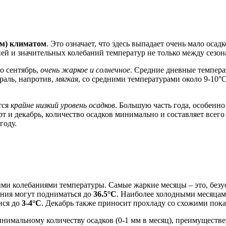
м) климатом
. Это означает, что здесь выпадает очень мало осад
й и значительных колебаний температур не только между сезона
о сентябрь,
очень жаркое и солнечное
. Средние дневные темпера
враль, напротив,
мягкая
, со средними температурами около 9-10°
тся
крайне низкий уровень осадков
. Большую часть года, особенно
рт и декабрь, количество осадков минимально и составляет всего
году.
и колебаниями температуры. Самые жаркие месяцы – это, безусл
ения могут подниматься до
36.5°C
. Наиболее холодными месяцами
ися до
3-4°C
. Декабрь также приносит прохладу со схожими пока
инимальному количеству осадков (0-1 мм в месяц), преимуществ