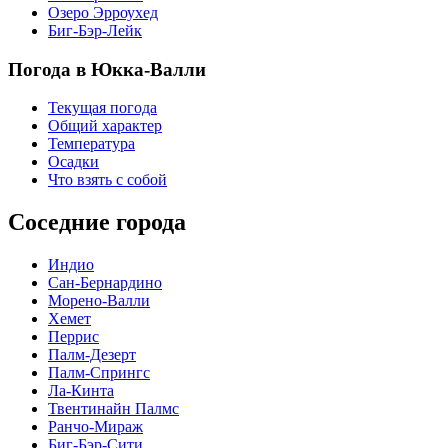
Озеро Эрроухед
Биг-Бэр-Лейк
Погода в Юкка-Валли
Текущая погода
Общий характер
Температура
Осадки
Что взять с собой
Соседние города
Индио
Сан-Бернардино
Морено-Валли
Хемет
Перрис
Палм-Дезерт
Палм-Спрингс
Ла-Кинта
Твентинайн Палмс
Ранчо-Мираж
Биг-Бэр-Сити