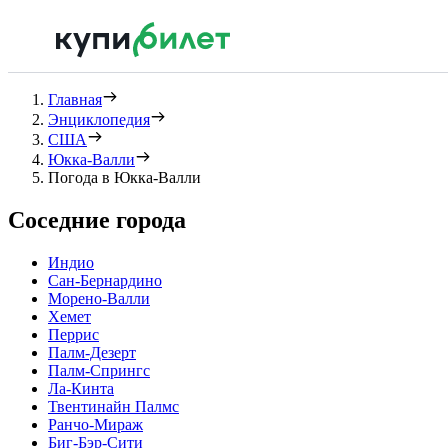
Главная
Энциклопедия
США
Юкка-Валли
Погода в Юкка-Валли
Соседние города
Индио
Сан-Бернардино
Морено-Валли
Хемет
Перрис
Палм-Дезерт
Палм-Спрингс
Ла-Кинта
Твентинайн Палмс
Ранчо-Мираж
Биг-Бэр-Сити