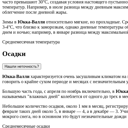
часто превышают 30°C, создавая условия настоящего пустынно
температур. Например, в июле разница между дневным максимум
облегчение после дневной жары.
Зимы в
Юкка-Валли
относительно мягкие, но прохладные. Ср
3-4°C, что близко к заморозкам, однако дневные температуры
днем и ночью; например, в январе разница между максимальной 
Среднемесячная температура
Осадки
Нашли неточность?
Юкка-Валли
характеризуется очень засушливым климатом на п
говорить о крайне сухом периоде и месяцах с незначительным 
Большую часть года, с апреля по ноябрь включительно, в
Юкка
называемых "влажных дней" колеблется от одного до трех в мес
Небольшое количество осадков, около 1 мм в месяц, регистриру
феврале таких дней около 5, в январе — 4, а в декабре — 3. 
мокрого снега, но в основном это будут незначительные дожди
Среднемесячные осадки