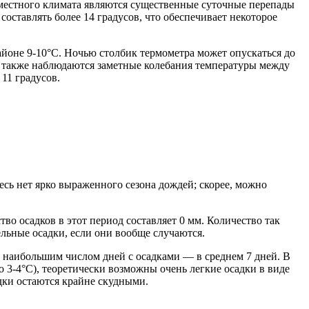
 местного климата являются существенные суточные перепады
ставлять более 14 градусов, что обеспечивает некоторое
айоне 9-10°C. Ночью столбик термометра может опускаться до
й также наблюдаются заметные колебания температуры между
11 градусов.
сь нет ярко выраженного сезона дождей; скорее, можно
во осадков в этот период составляет 0 мм. Количество так
ельные осадки, если они вообще случаются.
 с наибольшим числом дней с осадками — в среднем 7 дней. В
о 3-4°C), теоретически возможны очень легкие осадки в виде
адки остаются крайне скудными.