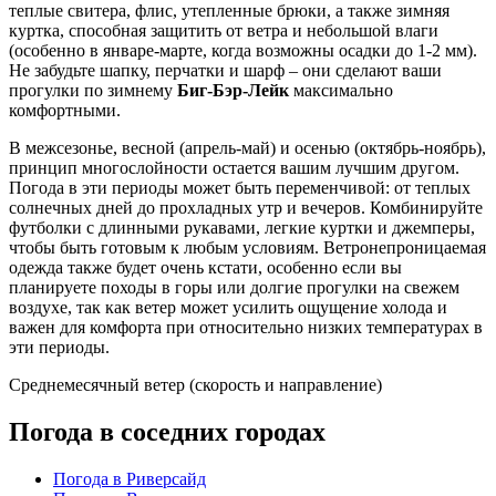
теплые свитера, флис, утепленные брюки, а также зимняя
куртка, способная защитить от ветра и небольшой влаги
(особенно в январе-марте, когда возможны осадки до 1-2 мм).
Не забудьте шапку, перчатки и шарф – они сделают ваши
прогулки по зимнему
Биг-Бэр-Лейк
максимально
комфортными.
В межсезонье, весной (апрель-май) и осенью (октябрь-ноябрь),
принцип многослойности остается вашим лучшим другом.
Погода в эти периоды может быть переменчивой: от теплых
солнечных дней до прохладных утр и вечеров. Комбинируйте
футболки с длинными рукавами, легкие куртки и джемперы,
чтобы быть готовым к любым условиям. Ветронепроницаемая
одежда также будет очень кстати, особенно если вы
планируете походы в горы или долгие прогулки на свежем
воздухе, так как ветер может усилить ощущение холода и
важен для комфорта при относительно низких температурах в
эти периоды.
Среднемесячный ветер (скорость и направление)
Погода в соседних городах
Погода в Риверсайд