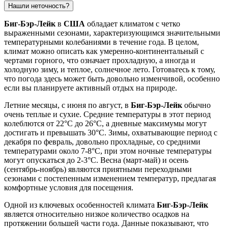
Нашли неточность?
Биг-Бэр-Лейк
в
США
обладает климатом с четко
выраженными сезонами, характеризующимся значительными
температурными колебаниями в течение года. В целом,
климат можно описать как умеренно-континентальный с
чертами горного, что означает прохладную, а иногда и
холодную зиму, и теплое, солнечное лето. Готовьтесь к тому,
что погода здесь может быть довольно изменчивой, особенно
если вы планируете активный отдых на природе.
Летние месяцы, с июня по август, в
Биг-Бэр-Лейк
обычно
очень теплые и сухие. Средние температуры в этот период
колеблются от 22°C до 26°C, а дневные максимумы могут
достигать и превышать 30°C. Зимы, охватывающие период с
декабря по февраль, довольно прохладные, со средними
температурами около 7-8°C, при этом ночные температуры
могут опускаться до 2-3°C. Весна (март-май) и осень
(сентябрь-ноябрь) являются приятными переходными
сезонами с постепенным изменением температур, предлагая
комфортные условия для посещения.
Одной из ключевых особенностей климата
Биг-Бэр-Лейк
является относительно низкое количество осадков на
протяжении большей части года. Данные показывают, что