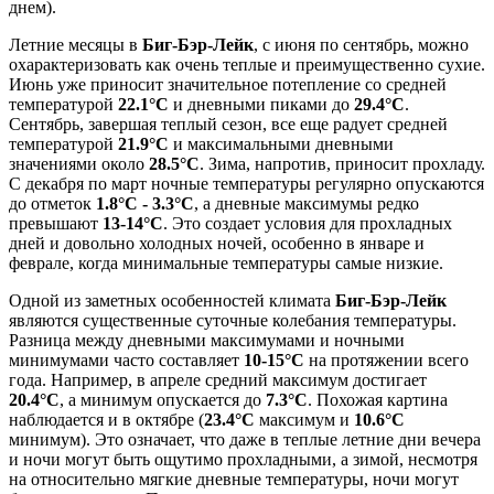
днем).
Летние месяцы в
Биг-Бэр-Лейк
, с июня по сентябрь, можно
охарактеризовать как очень теплые и преимущественно сухие.
Июнь уже приносит значительное потепление со средней
температурой
22.1°C
и дневными пиками до
29.4°C
.
Сентябрь, завершая теплый сезон, все еще радует средней
температурой
21.9°C
и максимальными дневными
значениями около
28.5°C
. Зима, напротив, приносит прохладу.
С декабря по март ночные температуры регулярно опускаются
до отметок
1.8°C - 3.3°C
, а дневные максимумы редко
превышают
13-14°C
. Это создает условия для прохладных
дней и довольно холодных ночей, особенно в январе и
феврале, когда минимальные температуры самые низкие.
Одной из заметных особенностей климата
Биг-Бэр-Лейк
являются существенные суточные колебания температуры.
Разница между дневными максимумами и ночными
минимумами часто составляет
10-15°C
на протяжении всего
года. Например, в апреле средний максимум достигает
20.4°C
, а минимум опускается до
7.3°C
. Похожая картина
наблюдается и в октябре (
23.4°C
максимум и
10.6°C
минимум). Это означает, что даже в теплые летние дни вечера
и ночи могут быть ощутимо прохладными, а зимой, несмотря
на относительно мягкие дневные температуры, ночи могут