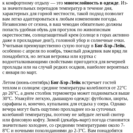
к комфортному отдыху — это
многослойность в одежде
. Из-
за значительных перепадов температур в течение дня,
характерных для горной местности, такой подход позволит
вам легко адаптироваться к любым изменениям погоды.
Независимо от сезона, в ваш чемодан обязательно должны
попасть удобная обувь для прогулок по живописным
окрестностям, солнцезащитный крем (солнце в горах активно
даже в прохладные дни!), головной убор и солнечные очки.
Учитывая преимущественно сухую погоду в
Биг-Бэр-Лейк
,
особенно с апреля по ноябрь, тяжелый дождевик вам вряд ли
понадобится, но легкая ветровка или куртка с
водоотталкивающими свойствами пригодится для вечерней
прохлады или на случай редких осадков, наиболее вероятных
с января по март.
Летом (июнь-сентябрь)
Биг-Бэр-Лейк
встречает гостей
теплом и солнцем: средние температуры колеблются от 22°C
до 26°C, а днем столбик термометра может подниматься выше
30°C. Упакуйте легкую, дышащую одежду: футболки, шорты,
сарафаны и, конечно, купальник для отдыха у озера. Однако
вечера могут быть ощутимо прохладнее из-за суточных
колебаний температуры, поэтому не забудьте легкий свитер
или флисовую кофту. Зимой (декабрь-март) погода становится
значительно холоднее, со средними температурами около 7-
8°C и ночными похолоданиями до 2-3°C. Вам понадобятся