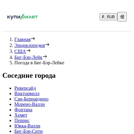
₽, RUB
Главная
Энциклопедия
США
Биг-Бэр-Лейк
Погода в Биг-Бэр-Лейке
Соседние города
Риверсайд
Викторвилл
Сан-Бернардино
Морено-Валли
Фонтана
Хемет
Перрис
Юкка-Валли
Биг-Бэр-Сити