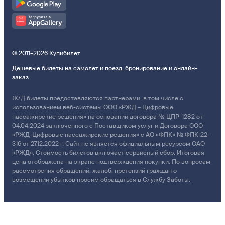
© 2011–2026 Купибилет
Дешевые билеты на самолет и поезд, бронирование и онлайн-
заказ
Ж/Д билеты предоставляются партнёрами, в том числе с
использованием веб-системы ООО «РЖД – Цифровые
пассажирские решения» на основании договора № ЦПР-1282 от
04.04.2024 заключенного с Поставщиком услуг и Договора ООО
«РЖД-Цифровые пассажирские решения» с АО «ФПК» № ФПК-22-
316 от 27.12.2022 г. Сайт не является официальным ресурсом ОАО
«РЖД». Стоимость билетов включает сервисный сбор. Итоговая
цена отображена на экране подтверждения покупки. По вопросам
рассмотрения обращений, жалоб, претензий граждан о
возмещении убытков просим обращаться в Службу Заботы.