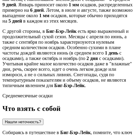
9 дней
. Январь приносит около
1 мм
осадков, распределенных
примерно на
6 дней
. Летом, в июле и августе, также возможно
выпадение около
1 мм
осадков, которые обычно приходятся
на
5 дней
в каждом из этих месяцев.
С другой стороны, в
Биг-Бэр-Лейк
есть ярко выраженный и
продолжительный сухой сезон. Месяцы с апреля по июнь, а
также с сентября по ноябрь характеризуются нулевым
средним количеством осадков. Особенно сухими в плане
частоты дождей являются июнь (в среднем всего
1 день
с
осадками), а также октябрь и ноябрь (по
2 дня
с осадками).
Учитывая крайне малое количество осадков даже в "влажные"
дни, речь, скорее всего, идет о очень легком дожде или
измороси, а не о сильных ливнях. Снегопады, судя по
температурным показателям и объему осадков, не являются
типичным явлением для
Биг-Бэр-Лейк
.
Среднемесячные осадки
Что взять с собой
Нашли неточность?
Собираясь в путешествие в
Биг-Бэр-Лейк
, помните, что ключ