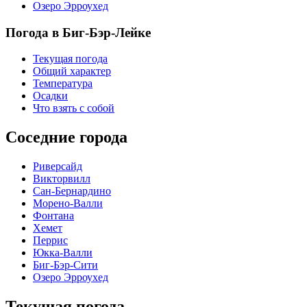
Озеро Эрроухед
Погода в Биг-Бэр-Лейке
Текущая погода
Общий характер
Температура
Осадки
Что взять с собой
Соседние города
Риверсайд
Викторвилл
Сан-Бернардино
Морено-Валли
Фонтана
Хемет
Перрис
Юкка-Валли
Биг-Бэр-Сити
Озеро Эрроухед
Текущая погода