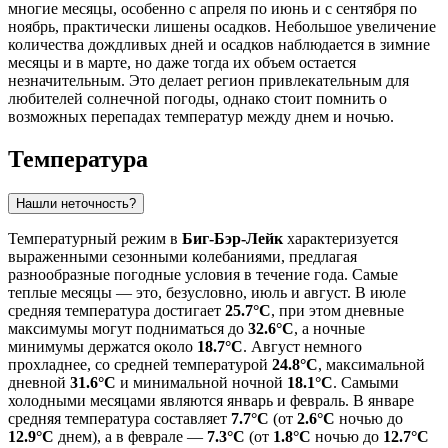
многие месяцы, особенно с апреля по июнь и с сентября по
ноябрь, практически лишены осадков. Небольшое увеличение
количества дождливых дней и осадков наблюдается в зимние
месяцы и в марте, но даже тогда их объем остается
незначительным. Это делает регион привлекательным для
любителей солнечной погоды, однако стоит помнить о
возможных перепадах температур между днем и ночью.
Температура
Нашли неточность?
Температурный режим в
Биг-Бэр-Лейк
характеризуется
выраженными сезонными колебаниями, предлагая
разнообразные погодные условия в течение года. Самые
теплые месяцы — это, безусловно, июль и август. В июле
средняя температура достигает
25.7°C
, при этом дневные
максимумы могут подниматься до
32.6°C
, а ночные
минимумы держатся около
18.7°C
. Август немного
прохладнее, со средней температурой
24.8°C
, максимальной
дневной
31.6°C
и минимальной ночной
18.1°C
. Самыми
холодными месяцами являются январь и февраль. В январе
средняя температура составляет
7.7°C
(от
2.6°C
ночью до
12.9°C
днем), а в феврале —
7.3°C
(от
1.8°C
ночью до
12.7°C