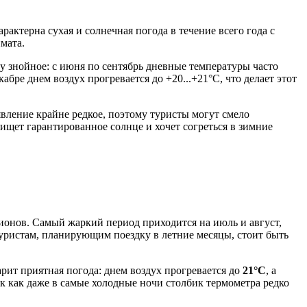
актерна сухая и солнечная погода в течение всего года с
мата.
у знойное: с июня по сентябрь дневные температуры часто
бре днем воздух прогревается до +20...+21°C, что делает этот
вление крайне редкое, поэтому туристы могут смело
 ищет гарантированное солнце и хочет согреться в зимние
ионов. Самый жаркий период приходится на июль и август,
уристам, планирующим поездку в летние месяцы, стоит быть
арит приятная погода: днем воздух прогревается до
21°C
, а
ак как даже в самые холодные ночи столбик термометра редко