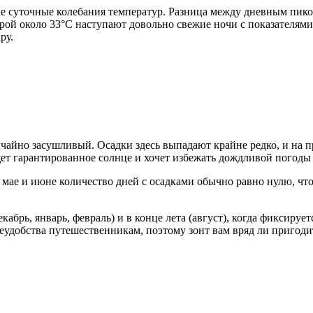
 суточные колебания температур. Разница между дневным пиком
урой около 33°C наступают довольно свежие ночи с показателям
ру.
чайно засушливый. Осадки здесь выпадают крайне редко, и на пр
ет гарантированное солнце и хочет избежать дождливой погоды 
, мае и июне количество дней с осадками обычно равно нулю, чт
абрь, январь, февраль) и в конце лета (август), когда фиксируе
еудобства путешественникам, поэтому зонт вам вряд ли пригоди