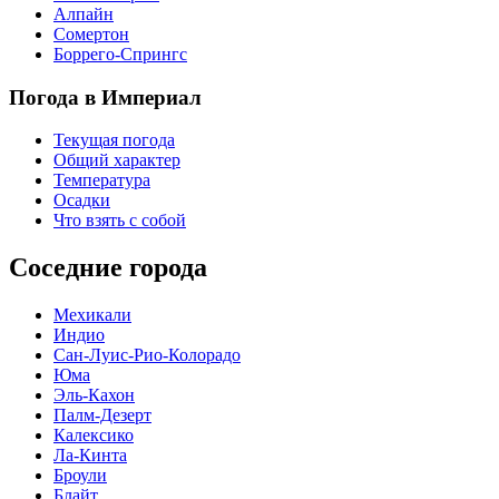
Алпайн
Сомертон
Боррего-Спрингс
Погода в Империал
Текущая погода
Общий характер
Температура
Осадки
Что взять с собой
Соседние города
Мехикали
Индио
Сан-Луис-Рио-Колорадо
Юма
Эль-Кахон
Палм-Дезерт
Калексико
Ла-Кинта
Броули
Блайт