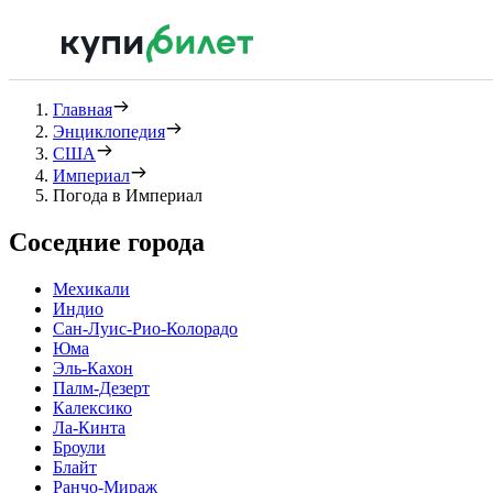
Главная
Энциклопедия
США
Империал
Погода в Империал
Соседние города
Мехикали
Индио
Сан-Луис-Рио-Колорадо
Юма
Эль-Кахон
Палм-Дезерт
Калексико
Ла-Кинта
Броули
Блайт
Ранчо-Мираж