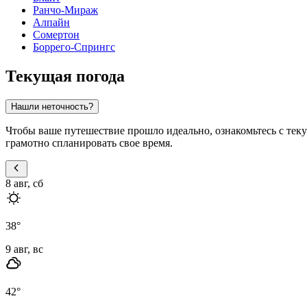
Ранчо-Мираж
Алпайн
Сомертон
Боррего-Спрингс
Текущая погода
Нашли неточность?
Чтобы ваше путешествие прошло идеально, ознакомьтесь с тек
грамотно спланировать свое время.
8 авг, сб
38
°
9 авг, вс
42
°