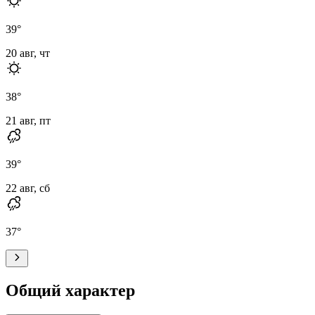
39
°
20 авг, чт
38
°
21 авг, пт
39
°
22 авг, сб
37
°
Общий характер