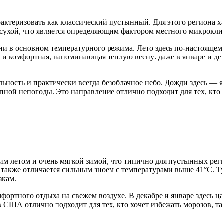
ктеризовать как классический пустынный. Для этого региона хар
 сухой, что является определяющим фактором местного микрокли
ни в основном температурного режима. Лето здесь по-настоящем
и комфортная, напоминающая теплую весну: даже в январе и дека
ность и практически всегда безоблачное небо. Дожди здесь — я
апной непогоды. Это направление отлично подходит для тех, кто
им летом и очень мягкой зимой, что типично для пустынных рег
 также отличается сильным зноем с температурами выше 41°C. Т
зкам.
фортного отдыха на свежем воздухе. В декабре и январе здесь ц
в США отлично подходит для тех, кто хочет избежать морозов, т