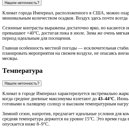
Нашли неточность?
Климат города
Империал
, расположенного в США, можно охара
минимальным количеством осадков. Воздух здесь почти всегда
Сезонные контрасты выражены достаточно ярко, но касаются о
превышают +40°C, достигая пика в июле. Зима же очень мягкая 
период идеальным для посещения.
Главная особенность местной погоды — исключительная стабиль
планировать мероприятия на свежем воздухе, не опасаясь внез
месяцы.
Температура
Нашли неточность?
Климат в городе
Империал
характеризуется экстремально жарк
когда средние дневные максимумы взлетают до
43–44°C
. Июнь
готовыми к палящему солнцу и высоким температурным нагру
Зимний сезон, напротив, предлагает идеальные условия для ком
средняя температура держится на уровне 15°C. Это время года 
опускается ниже 8–9°C.