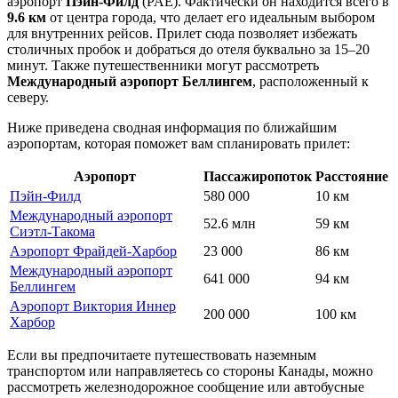
аэропорт
Пэйн-Филд
(PAE). Фактически он находится всего в
9.6 км
от центра города, что делает его идеальным выбором
для внутренних рейсов. Прилет сюда позволяет избежать
столичных пробок и добраться до отеля буквально за 15–20
минут. Также путешественники могут рассмотреть
Международный аэропорт Беллингем
, расположенный к
северу.
Ниже приведена сводная информация по ближайшим
аэропортам, которая поможет вам спланировать прилет:
Аэропорт
Пассажиропоток
Расстояние
Пэйн-Филд
580 000
10 км
Международный аэропорт
52.6 млн
59 км
Сиэтл-Такома
Аэропорт Фрайдей-Харбор
23 000
86 км
Международный аэропорт
641 000
94 км
Беллингем
Аэропорт Виктория Иннер
200 000
100 км
Харбор
Если вы предпочитаете путешествовать наземным
транспортом или направляетесь со стороны Канады, можно
рассмотреть железнодорожное сообщение или автобусные