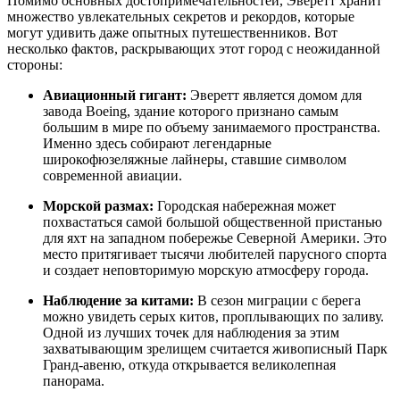
Помимо основных достопримечательностей, Эверетт хранит
множество увлекательных секретов и рекордов, которые
могут удивить даже опытных путешественников. Вот
несколько фактов, раскрывающих этот город с неожиданной
стороны:
Авиационный гигант:
Эверетт является домом для
завода Boeing, здание которого признано самым
большим в мире по объему занимаемого пространства.
Именно здесь собирают легендарные
широкофюзеляжные лайнеры, ставшие символом
современной авиации.
Морской размах:
Городская набережная может
похвастаться самой большой общественной пристанью
для яхт на западном побережье Северной Америки. Это
место притягивает тысячи любителей парусного спорта
и создает неповторимую морскую атмосферу города.
Наблюдение за китами:
В сезон миграции с берега
можно увидеть серых китов, проплывающих по заливу.
Одной из лучших точек для наблюдения за этим
захватывающим зрелищем считается живописный
Парк
Гранд-авеню
, откуда открывается великолепная
панорама.