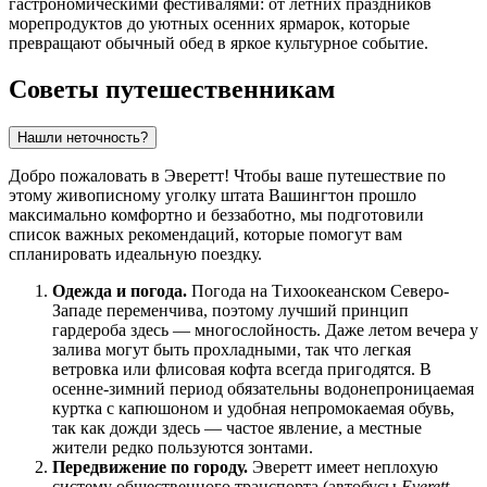
гастрономическими фестивалями: от летних праздников
морепродуктов до уютных осенних ярмарок, которые
превращают обычный обед в яркое культурное событие.
Советы путешественникам
Нашли неточность?
Добро пожаловать в Эверетт! Чтобы ваше путешествие по
этому живописному уголку штата Вашингтон прошло
максимально комфортно и беззаботно, мы подготовили
список важных рекомендаций, которые помогут вам
спланировать идеальную поездку.
Одежда и погода.
Погода на Тихоокеанском Северо-
Западе переменчива, поэтому лучший принцип
гардероба здесь — многослойность. Даже летом вечера у
залива могут быть прохладными, так что легкая
ветровка или флисовая кофта всегда пригодятся. В
осенне-зимний период обязательны водонепроницаемая
куртка с капюшоном и удобная непромокаемая обувь,
так как дожди здесь — частое явление, а местные
жители редко пользуются зонтами.
Передвижение по городу.
Эверетт имеет неплохую
систему общественного транспорта (автобусы
Everett