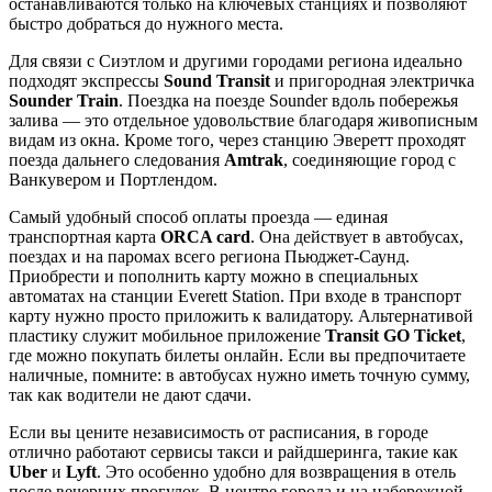
останавливаются только на ключевых станциях и позволяют
быстро добраться до нужного места.
Для связи с Сиэтлом и другими городами региона идеально
подходят экспрессы
Sound Transit
и пригородная электричка
Sounder Train
. Поездка на поезде Sounder вдоль побережья
залива — это отдельное удовольствие благодаря живописным
видам из окна. Кроме того, через станцию Эверетт проходят
поезда дальнего следования
Amtrak
, соединяющие город с
Ванкувером и Портлендом.
Самый удобный способ оплаты проезда — единая
транспортная карта
ORCA card
. Она действует в автобусах,
поездах и на паромах всего региона Пьюджет-Саунд.
Приобрести и пополнить карту можно в специальных
автоматах на станции Everett Station. При входе в транспорт
карту нужно просто приложить к валидатору. Альтернативой
пластику служит мобильное приложение
Transit GO Ticket
,
где можно покупать билеты онлайн. Если вы предпочитаете
наличные, помните: в автобусах нужно иметь точную сумму,
так как водители не дают сдачи.
Если вы цените независимость от расписания, в городе
отлично работают сервисы такси и райдшеринга, такие как
Uber
и
Lyft
. Это особенно удобно для возвращения в отель
после вечерних прогулок. В центре города и на набережной