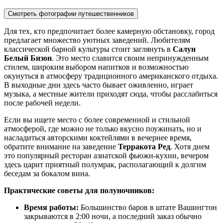
Смотреть фотографии путешественников
Для тех, кто предпочитает более камерную обстановку, город
предлагает множество уютных заведений. Любителям
классической барной культуры стоит заглянуть в
Салун
Белый Бизон
. Это место славится своим непринужденным
стилем, широким выбором напитков и возможностью
окунуться в атмосферу традиционного американского отдыха.
В выходные дни здесь часто бывает оживленно, играет
музыка, а местные жители приходят сюда, чтобы расслабиться
после рабочей недели.
Если вы ищете место с более современной и стильной
атмосферой, где можно не только вкусно поужинать, но и
насладиться авторскими коктейлями в вечернее время,
обратите внимание на заведение
Терракота Ред
. Хотя днем
это популярный ресторан азиатской фьюжн-кухни, вечером
здесь царит приятный полумрак, располагающий к долгим
беседам за бокалом вина.
Практические советы для полуночников:
Время работы:
Большинство баров в штате Вашингтон
закрываются в 2:00 ночи, а последний заказ обычно