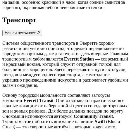
на залив, особенно красивый в часы, когда солнце садится за
горизонт, окрашивая небо в невероятные оттенки.
Транспорт
Нашли неточность?
Система общественного транспорта в Эверетте хорошо
развита и интуитивно понятна, что делает передвижение по
городу комфортным даже для тех, кто здесь впервые. Главным
транспортным хабом является
Everett Station
— современный
и красивый вокзал, который служит отправной точкой для
большинства маршрутов. Здесь пересекаются пути автобусов,
поездов и междугороднего транспорта, а само здание
украшено произведениями искусства и располагает удобными
залами ожидания.
Основу городской мобильности составляют автобусы
компании
Everett Transit
. Они охватывают практически все
важные локации: от набережной и центра города до торговых
зон и жилых районов. Для более дальних поездок по округу
Снохомиш используются автобусы
Community Transit
.
Туристам стоит обратить внимание на линии
Swift
(Blue и
Green) — это скоростные автобусы, которые ходят часто,