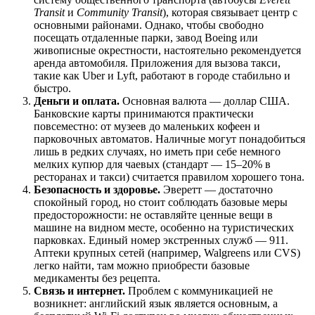
Transit
и
Community Transit
), которая связывает центр с
основными районами. Однако, чтобы свободно
посещать отдаленные парки, завод Boeing или
живописные окрестности, настоятельно рекомендуется
аренда автомобиля. Приложения для вызова такси,
такие как Uber и Lyft, работают в городе стабильно и
быстро.
Деньги и оплата.
Основная валюта — доллар США.
Банковские карты принимаются практически
повсеместно: от музеев до маленьких кофеен и
парковочных автоматов. Наличные могут понадобиться
лишь в редких случаях, но иметь при себе немного
мелких купюр для чаевых (стандарт — 15–20% в
ресторанах и такси) считается правилом хорошего тона.
Безопасность и здоровье.
Эверетт — достаточно
спокойный город, но стоит соблюдать базовые меры
предосторожности: не оставляйте ценные вещи в
машине на видном месте, особенно на туристических
парковках. Единый номер экстренных служб — 911.
Аптеки крупных сетей (например, Walgreens или CVS)
легко найти, там можно приобрести базовые
медикаменты без рецепта.
Связь и интернет.
Проблем с коммуникацией не
возникнет: английский язык является основным, а