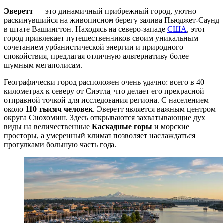
Эверетт
— это динамичный прибрежный город, уютно
раскинувшийся на живописном берегу залива Пьюджет-Саунд
в штате Вашингтон. Находясь на северо-западе
США
, этот
город привлекает путешественников своим уникальным
сочетанием урбанистической энергии и природного
спокойствия, предлагая отличную альтернативу более
шумным мегаполисам.
Географически город расположен очень удачно: всего в 40
километрах к северу от Сиэтла, что делает его прекрасной
отправной точкой для исследования региона. С населением
около
110 тысяч человек
, Эверетт является важным центром
округа Снохомиш. Здесь открываются захватывающие дух
виды на величественные
Каскадные горы
и морские
просторы, а умеренный климат позволяет наслаждаться
прогулками большую часть года.