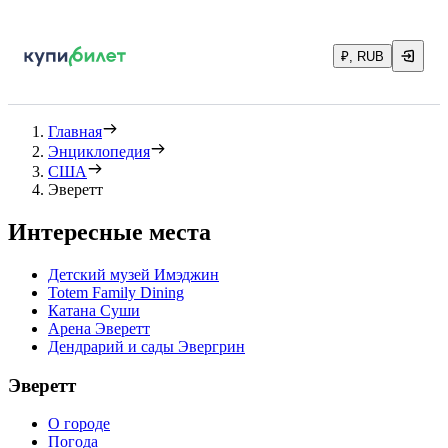
₽, RUB
Главная
Энциклопедия
США
Эверетт
Интересные места
Детский музей Имэджин
Totem Family Dining
Катана Суши
Арена Эверетт
Дендрарий и сады Эвергрин
Эверетт
О городе
Погода