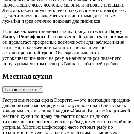
пролегающие через лесистые склоны, и игровые площадки.
Летом особой популярностью пользуется контактная ферма,
где дети могут познакомиться с животными, а зеленые
лужайки парка отлично подходят для пикников.
Если же вас манит водная стихия, прогуляйтесь по
Парку
Лангус Риверфронт
. Расположенный вдоль реки Снохомиш,
он предлагает прекрасные возможности для наблюдения за
птицами, пробежек или катания на велосипеде по
асфальтированной тропе. Отсюда открываются
успокаивающие виды на реку, а наличие пирса делает его
популярным местом среди рыбаков и любителей гребли.
Местная кухня
Нашли неточность?
Гастрономическая сцена Эверетта — это настоящий праздник
для любителей морепродуктов, обусловленный близостью к
холодным водам залива Пьюджет-Саунд. Визитной карточкой
местной кухни по праву считаются блюда из дикого
тихоокеанского лосося, сочные крабы данженесс и свежайшие
устрицы. Местные шеф-повара часто готовят рыбу по
традиционным северо-западным рецептам — например,