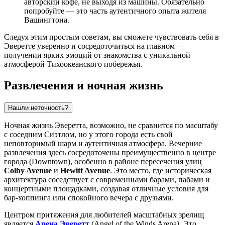
авторский кофе, не выходя из машины. Обязательно
попробуйте — это часть аутентичного опыта жителя
Вашингтона.
Следуя этим простым советам, вы сможете чувствовать себя в
Эверетте уверенно и сосредоточиться на главном —
получении ярких эмоций от знакомства с уникальной
атмосферой Тихоокеанского побережья.
Развлечения и ночная жизнь
Нашли неточность?
Ночная жизнь Эверетта, возможно, не сравнится по масштабу
с соседним Сиэтлом, но у этого города есть свой
неповторимый шарм и аутентичная атмосфера. Вечерние
развлечения здесь сосредоточены преимущественно в центре
города (Downtown), особенно в районе пересечения улиц
Colby Avenue
и
Hewitt Avenue
. Это место, где историческая
архитектура соседствует с современными барами, пабами и
концертными площадками, создавая отличные условия для
бар-хоппинга или спокойного вечера с друзьями.
Центром притяжения для любителей масштабных зрелищ
является
Арена Эверетт
(Angel of the Winds Arena). Это