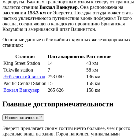
маршруты. Важным транспортным узлом к северу от границы
является станция
Вокзал Ванкувер
. Она расположена на
расстоянии
158.3 км
от Эверетта. Поездка оттуда может стать
частью увлекательного путешествия вдоль побережья Тихого
океана, соединяющего канадскую провинцию Британская
Колумбия и американский штат Вашингтон.
Основные данные о ближайших крупных железнодорожных
станциях:
Станция
Пассажиропоток
Расстояние
King Street Station
14
43 км
Tukwila station
7
58 км
Эсбьергский вокзал
753 060
136 км
Pacific Central Station
15
158 км
Вокзал Ванкувер
265 626
158 км
Главные достопримечательности
Нашли неточность?
Эверетт предлагает своим гостям нечто большее, чем просто
красивые виды на залив. Город наполнен уникальными