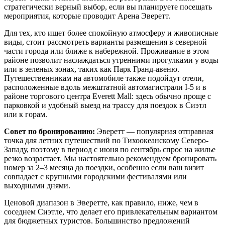
стратегически верный выбор, если вы планируете посещать
мероприятия, которые проводит
Арена Эверетт
.
Для тех, кто ищет более спокойную атмосферу и живописные
виды, стоит рассмотреть варианты размещения в северной
части города или ближе к набережной. Проживание в этом
районе позволит наслаждаться утренними прогулками у воды
или в зеленых зонах, таких как
Парк Гранд-авеню
.
Путешественникам на автомобиле также подойдут отели,
расположенные вдоль межштатной автомагистрали I-5 и в
районе торгового центра Everett Mall: здесь обычно проще с
парковкой и удобный выезд на трассу для поездок в Сиэтл
или к горам.
Совет по бронированию:
Эверетт — популярная отправная
точка для летних путешествий по Тихоокеанскому Северо-
Западу, поэтому в период с июня по сентябрь спрос на жилье
резко возрастает. Мы настоятельно рекомендуем бронировать
номер за 2–3 месяца до поездки, особенно если ваш визит
совпадает с крупными городскими фестивалями или
выходными днями.
Ценовой диапазон в Эверетте, как правило, ниже, чем в
соседнем Сиэтле, что делает его привлекательным вариантом
для бюджетных туристов. Большинство предложений