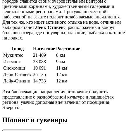
городок славится своим очаровательным центром с
цветочными корзинами, художественными галереями и
великолепными ресторанами. Прогулка по местной
набережной на закате подарит незабываемые впечатления.
Для тех же, кто ищет активного отдыха на воде, отличным
выбором станет
Лейк-Стивенс
, расположенный вокруг
большого озера, где популярны плавание, рыбалка и катание
на лодках.
Город
Население
Расстояние
Мукилтео
21 409
8 км
Истмонт
23 088
9 км
Снохомиш
10 091
11 км
Лейк-Стивенс
35 135
12 км
Лейк-Стикни
14 733
12 км
Эти близлежащие направления позволяют получить
представление о разнообразной культуре и ландшафтах
региона, удачно дополняя впечатления от посещения
Эверетта.
Шопинг и сувениры