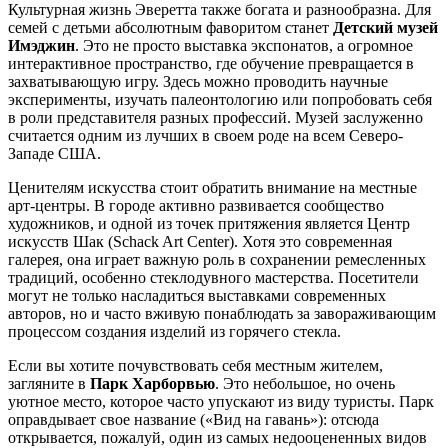
Культурная жизнь Эверетта также богата и разнообразна. Для
семей с детьми абсолютным фаворитом станет
Детский музей
Имэджин
. Это не просто выставка экспонатов, а огромное
интерактивное пространство, где обучение превращается в
захватывающую игру. Здесь можно проводить научные
эксперименты, изучать палеонтологию или попробовать себя
в роли представителя разных профессий. Музей заслуженно
считается одним из лучших в своем роде на всем Северо-
Западе США.
Ценителям искусства стоит обратить внимание на местные
арт-центры. В городе активно развивается сообщество
художников, и одной из точек притяжения является Центр
искусств Шак (Schack Art Center). Хотя это современная
галерея, она играет важную роль в сохранении ремесленных
традиций, особенно стеклодувного мастерства. Посетители
могут не только насладиться выставками современных
авторов, но и часто вживую понаблюдать за завораживающим
процессом создания изделий из горячего стекла.
Если вы хотите почувствовать себя местным жителем,
загляните в
Парк Харборвью
. Это небольшое, но очень
уютное место, которое часто упускают из виду туристы. Парк
оправдывает свое название («Вид на гавань»): отсюда
открывается, пожалуй, один из самых недооцененных видов