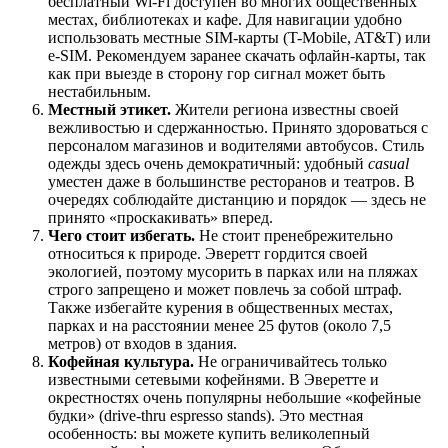
бесплатный Wi-Fi доступен во многих общественных
местах, библиотеках и кафе. Для навигации удобно
использовать местные SIM-карты (T-Mobile, AT&T) или
e-SIM. Рекомендуем заранее скачать офлайн-карты, так
как при выезде в сторону гор сигнал может быть
нестабильным.
Местный этикет.
Жители региона известны своей
вежливостью и сдержанностью. Принято здороваться с
персоналом магазинов и водителями автобусов. Стиль
одежды здесь очень демократичный: удобный
casual
уместен даже в большинстве ресторанов и театров. В
очередях соблюдайте дистанцию и порядок — здесь не
принято «проскакивать» вперед.
Чего стоит избегать.
Не стоит пренебрежительно
относиться к природе. Эверетт гордится своей
экологией, поэтому мусорить в парках или на пляжах
строго запрещено и может повлечь за собой штраф.
Также избегайте курения в общественных местах,
парках и на расстоянии менее 25 футов (около 7,5
метров) от входов в здания.
Кофейная культура.
Не ограничивайтесь только
известными сетевыми кофейнями. В Эверетте и
окрестностях очень популярны небольшие «кофейные
будки» (drive-thru espresso stands). Это местная
особенность: вы можете купить великолепный