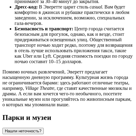
принимают за 30–40 минут до закрытия.
Дресс-код:
В Эверетте царит стиль
casual
. Вам будет
комфортно в джинсах и рубашке практически в любом
заведении, за исключением, возможно, специальных
гала-вечеров.
Безопасность и транспорт:
Центр города считается
безопасным для прогулок, однако, как и везде, стоит
придерживаться освещенных улиц. Общественный
транспорт ночью ходит редко, поэтому для возвращения
в отель лучше использовать приложения такси, такие
как Uber или Lyft. Средняя стоимость поездки по городу
ночью составит 10–15 долларов.
Помимо ночных развлечений, Эверетт предлагает
насыщенную дневную программу. Культурная жизнь города
не ограничивается барами: здесь работают отличные театры,
например,
Village Theatre
, где ставят качественные мюзиклы и
драмы. А если вам хочется чего-то необычного, посетите
уникальные музеи или прогуляйтесь по живописным паркам,
о которых мы упоминали выше.
Парки и музеи
Нашли неточность?