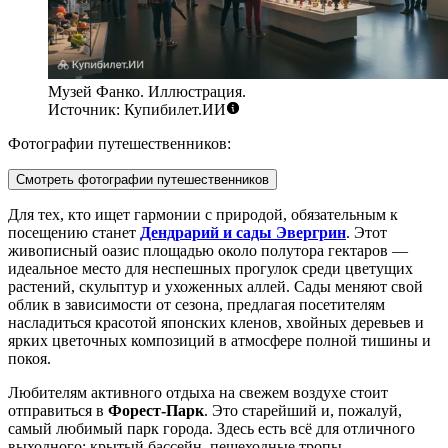
Музей Фанко. Иллюстрация.
Источник: Купибилет.ИИ
Фотографии путешественников:
Смотреть фотографии путешественников
Для тех, кто ищет гармонии с природой, обязательным к
посещению станет
Дендрарий и сады Эвергрин
. Этот
живописный оазис площадью около полутора гектаров —
идеальное место для неспешных прогулок среди цветущих
растений, скульптур и ухоженных аллей. Сады меняют свой
облик в зависимости от сезона, предлагая посетителям
насладиться красотой японских кленов, хвойных деревьев и
ярких цветочных композиций в атмосфере полной тишины и
покоя.
Любителям активного отдыха на свежем воздухе стоит
отправиться в
Форест-Парк
. Это старейший и, пожалуй,
самый любимый парк города. Здесь есть всё для отличного
выходного: крытый бассейн, пешеходные тропы,