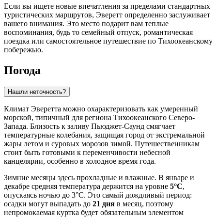
Если вы ищете новые впечатления за пределами стандартных
туристических маршрутов, Эверетт определенно заслуживает
вашего внимания. Это место подарит вам теплые
воспоминания, будь то семейный отпуск, романтическая
поездка или самостоятельное путешествие по Тихоокеанскому
побережью.
Погода
Нашли неточность?
Климат Эверетта можно охарактеризовать как умеренный
морской, типичный для региона Тихоокеанского Северо-
Запада. Близость к заливу Пьюджет-Саунд смягчает
температурные колебания, защищая город от экстремальной
жары летом и суровых морозов зимой. Путешественникам
стоит быть готовыми к переменчивости небесной
канцелярии, особенно в холодное время года.
Зимние месяцы здесь прохладные и влажные. В январе и
декабре средняя температура держится на уровне
5°C
,
опускаясь ночью до 3°C. Это самый дождливый период:
осадки могут выпадать до
21 дня
в месяц, поэтому
непромокаемая куртка будет обязательным элементом