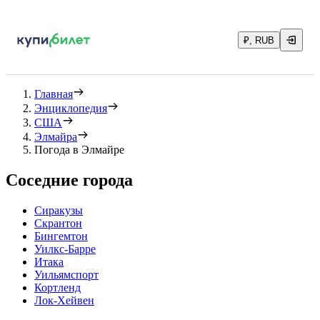
₽, RUB
Главная
Энциклопедия
США
Элмайра
Погода в Элмайре
Соседние города
Сиракузы
Скрантон
Бингемтон
Уилкс-Барре
Итака
Уильямспорт
Кортленд
Лок-Хейвен