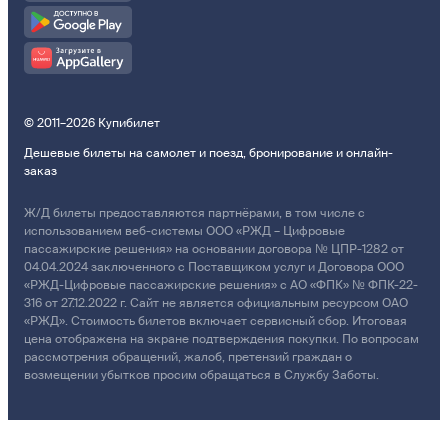
© 2011–2026 Купибилет
Дешевые билеты на самолет и поезд, бронирование и онлайн-
заказ
Ж/Д билеты предоставляются партнёрами, в том числе с
использованием веб-системы ООО «РЖД – Цифровые
пассажирские решения» на основании договора № ЦПР-1282 от
04.04.2024 заключенного с Поставщиком услуг и Договора ООО
«РЖД-Цифровые пассажирские решения» с АО «ФПК» № ФПК-22-
316 от 27.12.2022 г. Сайт не является официальным ресурсом ОАО
«РЖД». Стоимость билетов включает сервисный сбор. Итоговая
цена отображена на экране подтверждения покупки. По вопросам
рассмотрения обращений, жалоб, претензий граждан о
возмещении убытков просим обращаться в Службу Заботы.