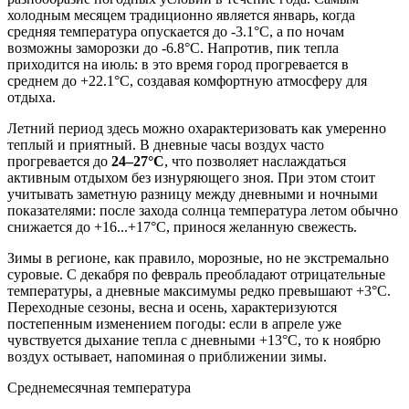
холодным месяцем традиционно является январь, когда
средняя температура опускается до -3.1°C, а по ночам
возможны заморозки до -6.8°C. Напротив, пик тепла
приходится на июль: в это время город прогревается в
среднем до +22.1°C, создавая комфортную атмосферу для
отдыха.
Летний период здесь можно охарактеризовать как умеренно
теплый и приятный. В дневные часы воздух часто
прогревается до
24–27°C
, что позволяет наслаждаться
активным отдыхом без изнуряющего зноя. При этом стоит
учитывать заметную разницу между дневными и ночными
показателями: после захода солнца температура летом обычно
снижается до +16...+17°C, принося желанную свежесть.
Зимы в регионе, как правило, морозные, но не экстремально
суровые. С декабря по февраль преобладают отрицательные
температуры, а дневные максимумы редко превышают +3°C.
Переходные сезоны, весна и осень, характеризуются
постепенным изменением погоды: если в апреле уже
чувствуется дыхание тепла с дневными +13°C, то к ноябрю
воздух остывает, напоминая о приближении зимы.
Среднемесячная температура