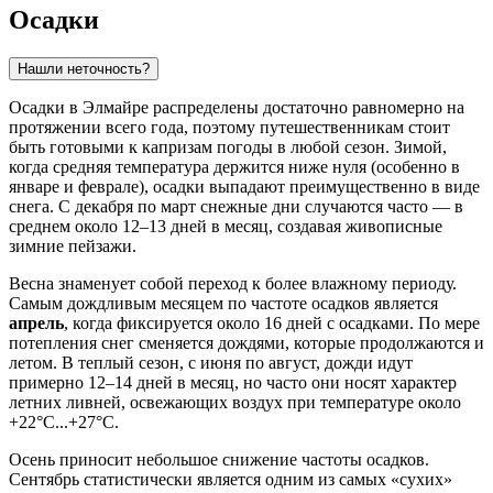
Осадки
Нашли неточность?
Осадки в Элмайре распределены достаточно равномерно на
протяжении всего года, поэтому путешественникам стоит
быть готовыми к капризам погоды в любой сезон. Зимой,
когда средняя температура держится ниже нуля (особенно в
январе и феврале), осадки выпадают преимущественно в виде
снега. С декабря по март снежные дни случаются часто — в
среднем около 12–13 дней в месяц, создавая живописные
зимние пейзажи.
Весна знаменует собой переход к более влажному периоду.
Самым дождливым месяцем по частоте осадков является
апрель
, когда фиксируется около 16 дней с осадками. По мере
потепления снег сменяется дождями, которые продолжаются и
летом. В теплый сезон, с июня по август, дожди идут
примерно 12–14 дней в месяц, но часто они носят характер
летних ливней, освежающих воздух при температуре около
+22°C...+27°C.
Осень приносит небольшое снижение частоты осадков.
Сентябрь статистически является одним из самых «сухих»