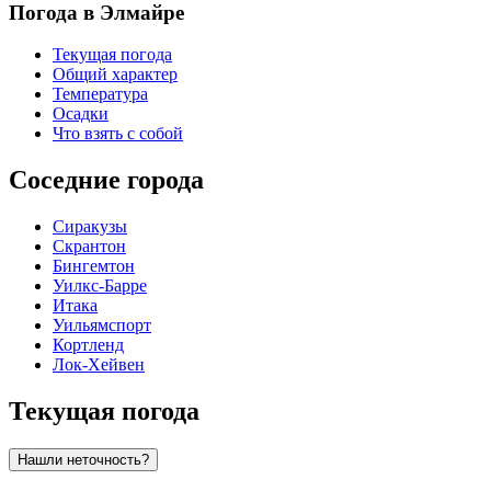
Погода в Элмайре
Текущая погода
Общий характер
Температура
Осадки
Что взять с собой
Соседние города
Сиракузы
Скрантон
Бингемтон
Уилкс-Барре
Итака
Уильямспорт
Кортленд
Лок-Хейвен
Текущая погода
Нашли неточность?