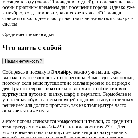
месяцев в году (около 11 дождливых дней), что делает начало
осени приятным временем для посещения города. Однако уже
к ноябрю, когда температура опускается до +4°C, дожди
становятся холоднее и могут начинать чередоваться с мокрым
снегом.
Среднемесячные осадки
Что взять с собой
Нашли неточность?
Собираясь в поездку в
Элмайру
, важно учитывать ярко
выраженную сезонность этого региона. Зимы здесь морозные,
поэтому, если ваше путешествие запланировано на период с
декабря по февраль, обязательно возьмите с собой
теплую
куртку
или пуховик, шапку, шарф и перчатки. Термобелье и
утепленная обувь на нескользящей подошве станут отличным
решением для долгих прогулок, так как температура часто
опускается ниже нуля.
Летом погода становится комфортной и теплой, со средними
температурами около 20–22°C, иногда достигая 27°C. Для
этого времени года подойдут легкие вещи из натуральных
тканей, однако вечера могут быть прохладными, поэтому