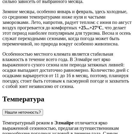
сильно зависеть от выбранного месяца.
Зимние месяцы, особенно январь и февраль, здесь холодные,
со средними температурами ниже нуля и частыми
заморозками. Лето, напротив, радует теплом: с июня по август
воздух прогревается до комфортных
+25...+27°C
, что делает
этот период наиболее популярным для туризма. Весна и осень
служат переходными сезонами, когда погода может быть
переменчивой, но природа вокруг особенно живописна.
Особенностью местного климата является стабильная
влажность в течение всего года. В Элмайре нет ярко
выраженного сухого сезона или периода затяжных ливней:
осадки выпадают достаточно равномерно. Количество дней с
осадками варьируется от 11 до 16 в месяц, поэтому, планируя
поездку, стоит быть готовым к пасмурной погоде и захватить
с собой зонт независимо от сезона.
Температура
Нашли неточность?
Температурный режим в
Элмайре
отличается ярко
выраженной сезонностью, предлагая путешественникам
разнообразие погодных условий в течение года. Самым