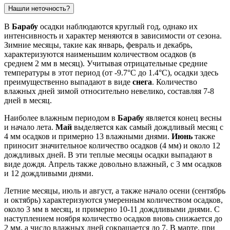
Нашли неточность?
В
Барабу
осадки наблюдаются круглый год, однако их
интенсивность и характер меняются в зависимости от сезона.
Зимние месяцы, такие как январь, февраль и декабрь,
характеризуются наименьшим количеством осадков (в
среднем 2 мм в месяц). Учитывая отрицательные средние
температуры в этот период (от -9.7°C до 1.4°C), осадки здесь
преимущественно выпадают в виде
снега
. Количество
влажных дней зимой относительно невелико, составляя 7-8
дней в месяц.
Наиболее влажным периодом в
Барабу
является конец весны
и начало лета.
Май
выделяется как самый дождливый месяц с
4 мм осадков и примерно 13 влажными днями.
Июнь
также
приносит значительное количество осадков (4 мм) и около 12
дождливых дней. В эти теплые месяцы осадки выпадают в
виде дождя. Апрель также довольно влажный, с 3 мм осадков
и 12 дождливыми днями.
Летние месяцы, июль и август, а также начало осени (сентябрь
и октябрь) характеризуются умеренным количеством осадков,
около 3 мм в месяц, и примерно 10-11 дождливыми днями. С
наступлением ноября количество осадков вновь снижается до
2 мм, а число влажных дней сокращается до 7. В марте, при