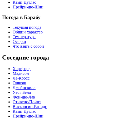
Кэмп-Дуглас
Прейри-дю-Шин
Погода в Барабу
Текущая погода
Общий характер
Температура
Осадки
Что взять с собой
Соседние города
Хартфорд
Мадисон
Ла-Кросс
Ошкош
Джейнсвилл
Уэст-Бенд
Фон-дю-Лак
Стивенс-Пойнт
Висконсин-Рапидс
Кэмп-Дуглас
Прейри-дю-Шин