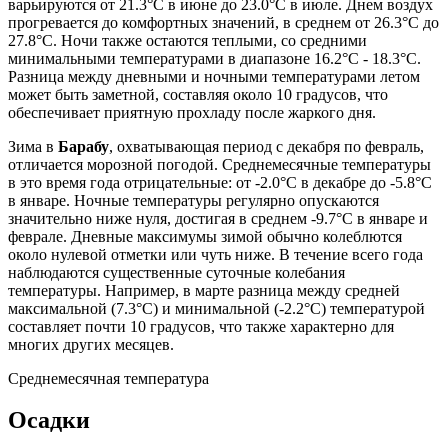
варьируются от 21.3°C в июне до 23.0°C в июле. Днем воздух
прогревается до комфортных значений, в среднем от 26.3°C до
27.8°C. Ночи также остаются теплыми, со средними
минимальными температурами в диапазоне 16.2°C - 18.3°C.
Разница между дневными и ночными температурами летом
может быть заметной, составляя около 10 градусов, что
обеспечивает приятную прохладу после жаркого дня.
Зима в
Барабу
, охватывающая период с декабря по февраль,
отличается морозной погодой. Среднемесячные температуры
в это время года отрицательные: от -2.0°C в декабре до -5.8°C
в январе. Ночные температуры регулярно опускаются
значительно ниже нуля, достигая в среднем -9.7°C в январе и
феврале. Дневные максимумы зимой обычно колеблются
около нулевой отметки или чуть ниже. В течение всего года
наблюдаются существенные суточные колебания
температуры. Например, в марте разница между средней
максимальной (7.3°C) и минимальной (-2.2°C) температурой
составляет почти 10 градусов, что также характерно для
многих других месяцев.
Среднемесячная температура
Осадки