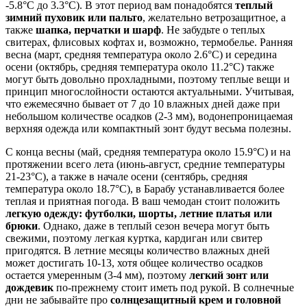
-5.8°C до 3.3°C). В этот период вам понадобятся
теплый
зимний пуховик или пальто
, желательно ветрозащитное, а
также
шапка, перчатки и шарф
. Не забудьте о теплых
свитерах, флисовых кофтах и, возможно, термобелье. Ранняя
весна (март, средняя температура около 2.6°C) и середина
осени (октябрь, средняя температура около 11.2°C) также
могут быть довольно прохладными, поэтому теплые вещи и
принцип многослойности остаются актуальными. Учитывая,
что ежемесячно бывает от 7 до 10 влажных дней даже при
небольшом количестве осадков (2-3 мм), водонепроницаемая
верхняя одежда или компактный зонт будут весьма полезны.
С конца весны (май, средняя температура около 15.9°C) и на
протяжении всего лета (июнь-август, средние температуры
21-23°C), а также в начале осени (сентябрь, средняя
температура около 18.7°C), в Барабу устанавливается более
теплая и приятная погода. В ваш чемодан стоит положить
легкую одежду: футболки, шорты, летние платья или
брюки
. Однако, даже в теплый сезон вечера могут быть
свежими, поэтому легкая куртка, кардиган или свитер
пригодятся. В летние месяцы количество влажных дней
может достигать 10-13, хотя общее количество осадков
остается умеренным (3-4 мм), поэтому
легкий зонт или
дождевик
по-прежнему стоит иметь под рукой. В солнечные
дни не забывайте про
солнцезащитный крем и головной