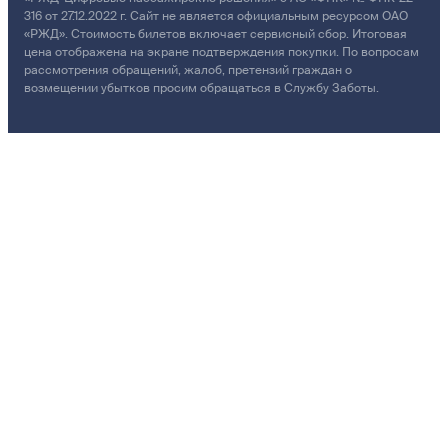
316 от 27.12.2022 г. Сайт не является официальным ресурсом ОАО
«РЖД». Стоимость билетов включает сервисный сбор. Итоговая
цена отображена на экране подтверждения покупки. По вопросам
рассмотрения обращений, жалоб, претензий граждан о
возмещении убытков просим обращаться в Службу Заботы.