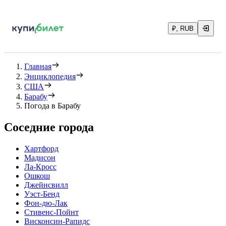
₽, RUB
Главная
Энциклопедия
США
Барабу
Погода в Барабу
Соседние города
Хартфорд
Мадисон
Ла-Кросс
Ошкош
Джейнсвилл
Уэст-Бенд
Фон-дю-Лак
Стивенс-Пойнт
Висконсин-Рапидс