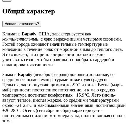
Общий характер
Нашли неточность?
Климат в
Барабу
, США, характеризуется как
континентальный
, с ярко выраженными четырьмя сезонами.
Гостей города ожидают значительные температурные
колебания в течение года: от морозной зимы до теплого лета.
Это означает, что при планировании поездки важно
учитывать сезон, чтобы правильно подобрать гардероб и
спланировать активности.
Зимы в
Барабу
(декабрь-февраль) довольно холодные, со
среднемесячными температурами ниже нуля градусов
Цельсия, часто опускающимися до -9°C и ниже. Весна (март-
май) приносит постепенное потепление, и к маю средняя
температура достигает комфортных +15.9°C. Лето (июнь-
август) теплое, иногда жаркое, со средними температурами
около +21-23°C и максимальными значениями, достигающими
+26-28°C. Осень (сентябрь-ноябрь) характеризуется
постепенным снижением температуры, подготавливая город к
зиме.