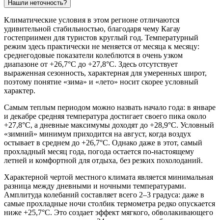
Нашли неточность?
Климатические условия в этом регионе отличаются
удивительной стабильностью, благодаря чему
Кагау
гостеприимен для туристов круглый год. Температурный
режим здесь практически не меняется от месяца к месяцу:
среднегодовые показатели колеблются в очень узком
диапазоне от +26,7°C до +27,8°C. Здесь отсутствует
выраженная сезонность, характерная для умеренных широт,
поэтому понятие «зима» и «лето» носит скорее условный
характер.
Самым теплым периодом можно назвать начало года: в январе
и декабре средняя температура достигает своего пика около
+27,8°C, а дневные максимумы доходят до +28,9°C. Условный
«зимний» минимум приходится на август, когда воздух
остывает в среднем до +26,7°C. Однако даже в этот, самый
прохладный месяц года, погода остается по-настоящему
летней и комфортной для отдыха, без резких похолоданий.
Характерной чертой местного климата является минимальная
разница между дневными и ночными температурами.
Амплитуда колебаний составляет всего 2–3 градуса: даже в
самые прохладные ночи столбик термометра редко опускается
ниже +25,7°C. Это создает эффект мягкого, обволакивающего