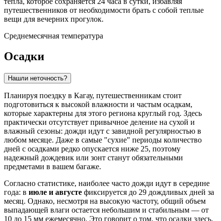
тепла, которое сохраняется 24 часа в сутки, избавляя
путешественников от необходимости брать с собой теплые
вещи для вечерних прогулок.
Среднемесячная температура
Осадки
Нашли неточность?
Планируя поездку в
Кагау
, путешественникам стоит
подготовиться к высокой влажности и частым осадкам,
которые характерны для этого региона круглый год. Здесь
практически отсутствует привычное деление на сухой и
влажный сезоны: дожди идут с завидной регулярностью в
любом месяце. Даже в самые "сухие" периоды количество
дней с осадками редко опускается ниже 25, поэтому
надежный дождевик или зонт станут обязательными
предметами в вашем багаже.
Согласно статистике, наиболее часто дожди идут в середине
года: в
июле и августе
фиксируется до 29 дождливых дней за
месяц. Однако, несмотря на высокую частоту, общий объем
выпадающей влаги остается небольшим и стабильным — от
10 до 15 мм ежемесячно. Это говорит о том, что осадки здесь,