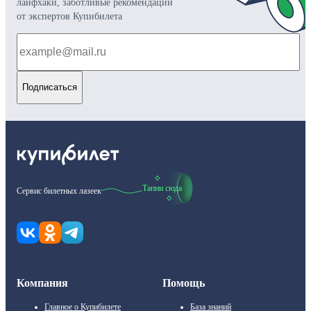
лайфхаки, заботливые рекомендации
от экспертов Купибилета
Подписаться
Тапни сюда
Сервис билетных лазеек
Компания
Помощь
Главное о Купибилете
База знаний