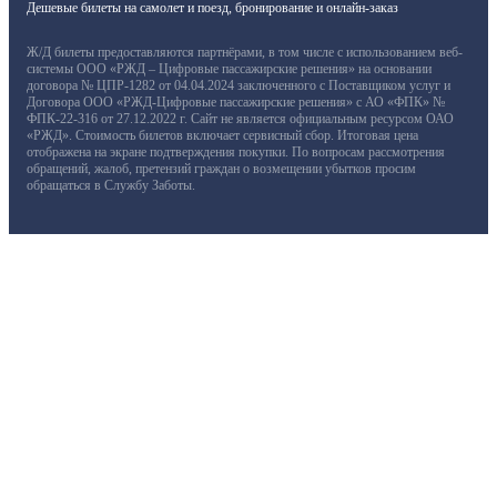
Дешевые билеты на самолет и поезд, бронирование и онлайн-заказ
Ж/Д билеты предоставляются партнёрами, в том числе с использованием веб-
системы ООО «РЖД – Цифровые пассажирские решения» на основании
договора № ЦПР-1282 от 04.04.2024 заключенного с Поставщиком услуг и
Договора ООО «РЖД-Цифровые пассажирские решения» с АО «ФПК» №
ФПК-22-316 от 27.12.2022 г. Сайт не является официальным ресурсом ОАО
«РЖД». Стоимость билетов включает сервисный сбор. Итоговая цена
отображена на экране подтверждения покупки. По вопросам рассмотрения
обращений, жалоб, претензий граждан о возмещении убытков просим
обращаться в Службу Заботы.