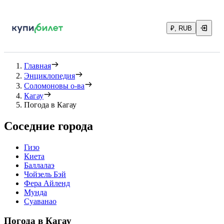
₽, RUB
Главная
Энциклопедия
Соломоновы о-ва
Кагау
Погода в Кагау
Соседние города
Гизо
Киета
Баллалаэ
Чойзель Бэй
Фера Айленд
Мунда
Суаванао
Погода в Кагау