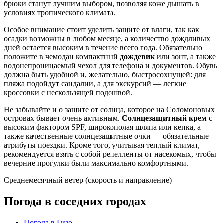
брюки станут лучшим выбором, позволяя коже дышать в
условиях тропического климата.
Особое внимание стоит уделить защите от влаги, так как
осадки возможны в любом месяце, а количество дождливых
дней остается высоким в течение всего года. Обязательно
положите в чемодан компактный
дождевик
или зонт, а также
водонепроницаемый чехол для телефона и документов. Обувь
должна быть удобной и, желательно, быстросохнущей: для
пляжа подойдут сандалии, а для экскурсий — легкие
кроссовки с нескользящей подошвой.
Не забывайте и о защите от солнца, которое на Соломоновых
островах бывает очень активным.
Солнцезащитный крем
с
высоким фактором SPF, широкополая шляпа или кепка, а
также качественные солнцезащитные очки — обязательные
атрибуты поездки. Кроме того, учитывая теплый климат,
рекомендуется взять с собой репелленты от насекомых, чтобы
вечерние прогулки были максимально комфортными.
Среднемесячный ветер (скорость и направление)
Погода в соседних городах
Погода в Гизо