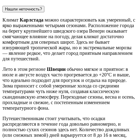
Нашли неточность?
Климат
Карлстада
можно охарактеризовать как умеренный, с
ярко выраженными четырьмя сезонами. Расположение города
на берегу крупнейшего шведского озера Венерн оказывает
смягчающее влияние на погоду, делая климат достаточно
комфортным для северных широт. Здесь не бывает
изнуряющей тропической жары, но и экстремальные морозы
— явление редкое, что делает город приятным направлением
для путешествий.
Лето в этом регионе
Швеции
обычно мягкое и приятное: в
июле и августе воздух часто прогревается до +20°C и выше,
что идеально подходит для прогулок и отдыха на природе.
Зима приносит с собой умеренные холода со средними
температурами чуть ниже нуля, создавая классическую
скандинавскую атмосферу. Переходные сезоны, весна и осень,
прохладные и свежие, с постепенным изменением
температурного фона.
Путешественникам стоит учитывать, что осадки
распределяются в течение года довольно равномерно, и
полностью сухих сезонов здесь нет. Количество дождливых
(или снежных зимой) дней варьируется от 8 до 16 в месяц,