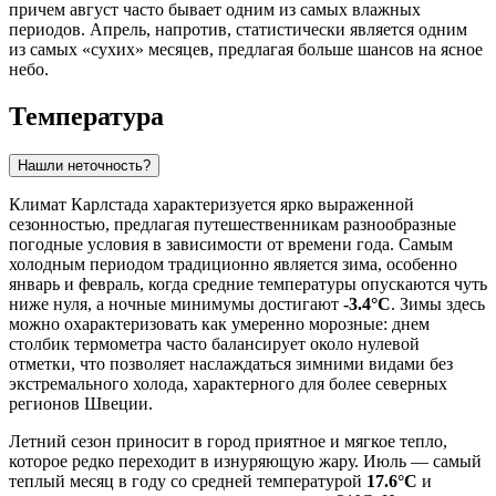
причем август часто бывает одним из самых влажных
периодов. Апрель, напротив, статистически является одним
из самых «сухих» месяцев, предлагая больше шансов на ясное
небо.
Температура
Нашли неточность?
Климат Карлстада характеризуется ярко выраженной
сезонностью, предлагая путешественникам разнообразные
погодные условия в зависимости от времени года. Самым
холодным периодом традиционно является зима, особенно
январь и февраль, когда средние температуры опускаются чуть
ниже нуля, а ночные минимумы достигают
-3.4°C
. Зимы здесь
можно охарактеризовать как умеренно морозные: днем
столбик термометра часто балансирует около нулевой
отметки, что позволяет наслаждаться зимними видами без
экстремального холода, характерного для более северных
регионов Швеции.
Летний сезон приносит в город приятное и мягкое тепло,
которое редко переходит в изнуряющую жару. Июль — самый
теплый месяц в году со средней температурой
17.6°C
и