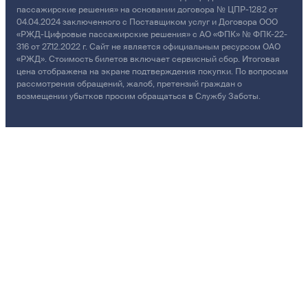
пассажирские решения» на основании договора № ЦПР-1282 от
04.04.2024 заключенного с Поставщиком услуг и Договора ООО
«РЖД-Цифровые пассажирские решения» с АО «ФПК» № ФПК-22-
316 от 27.12.2022 г. Сайт не является официальным ресурсом ОАО
«РЖД». Стоимость билетов включает сервисный сбор. Итоговая
цена отображена на экране подтверждения покупки. По вопросам
рассмотрения обращений, жалоб, претензий граждан о
возмещении убытков просим обращаться в Службу Заботы.