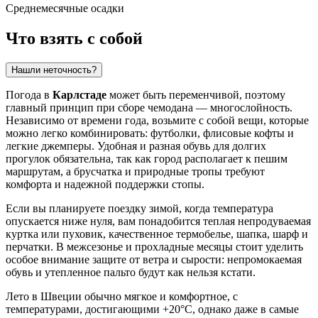
Среднемесячные осадки
Что взять с собой
Нашли неточность?
Погода в
Карлстаде
может быть переменчивой, поэтому
главный принцип при сборе чемодана — многослойность.
Независимо от времени года, возьмите с собой вещи, которые
можно легко комбинировать: футболки, флисовые кофты и
легкие джемперы. Удобная и разная обувь для долгих
прогулок обязательна, так как город располагает к пешим
маршрутам, а брусчатка и природные тропы требуют
комфорта и надежной поддержки стопы.
Если вы планируете поездку зимой, когда температура
опускается ниже нуля, вам понадобится теплая непродуваемая
куртка или пуховик, качественное термобелье, шапка, шарф и
перчатки. В межсезонье и прохладные месяцы стоит уделить
особое внимание защите от ветра и сырости: непромокаемая
обувь и утепленное пальто будут как нельзя кстати.
Лето в Швеции обычно мягкое и комфортное, с
температурами, достигающими +20°C, однако даже в самые