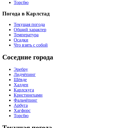
Торсбю
Погода в Карлстад
Текущая погода
Общий характер
Температура
Осадки
Что взять с собой
Соседние города
Эребру
Лидчёпинг
Шёвде
Халден
Карлскуга
Кристинехамн
Фальчёпинг
Арбуга
Хагфорс
Торсбю
Текущая погода