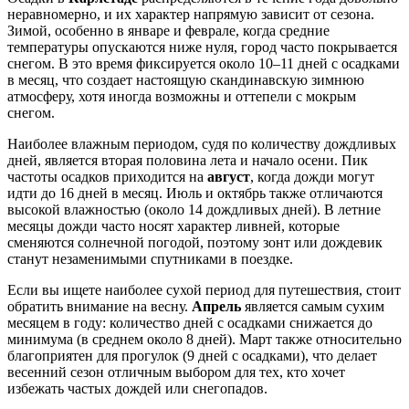
неравномерно, и их характер напрямую зависит от сезона.
Зимой, особенно в январе и феврале, когда средние
температуры опускаются ниже нуля, город часто покрывается
снегом. В это время фиксируется около 10–11 дней с осадками
в месяц, что создает настоящую скандинавскую зимнюю
атмосферу, хотя иногда возможны и оттепели с мокрым
снегом.
Наиболее влажным периодом, судя по количеству дождливых
дней, является вторая половина лета и начало осени. Пик
частоты осадков приходится на
август
, когда дожди могут
идти до 16 дней в месяц. Июль и октябрь также отличаются
высокой влажностью (около 14 дождливых дней). В летние
месяцы дожди часто носят характер ливней, которые
сменяются солнечной погодой, поэтому зонт или дождевик
станут незаменимыми спутниками в поездке.
Если вы ищете наиболее сухой период для путешествия, стоит
обратить внимание на весну.
Апрель
является самым сухим
месяцем в году: количество дней с осадками снижается до
минимума (в среднем около 8 дней). Март также относительно
благоприятен для прогулок (9 дней с осадками), что делает
весенний сезон отличным выбором для тех, кто хочет
избежать частых дождей или снегопадов.