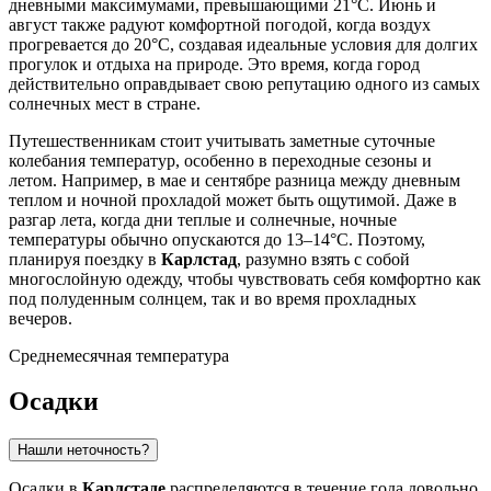
дневными максимумами, превышающими 21°C. Июнь и
август также радуют комфортной погодой, когда воздух
прогревается до 20°C, создавая идеальные условия для долгих
прогулок и отдыха на природе. Это время, когда город
действительно оправдывает свою репутацию одного из самых
солнечных мест в стране.
Путешественникам стоит учитывать заметные суточные
колебания температур, особенно в переходные сезоны и
летом. Например, в мае и сентябре разница между дневным
теплом и ночной прохладой может быть ощутимой. Даже в
разгар лета, когда дни теплые и солнечные, ночные
температуры обычно опускаются до 13–14°C. Поэтому,
планируя поездку в
Карлстад
, разумно взять с собой
многослойную одежду, чтобы чувствовать себя комфортно как
под полуденным солнцем, так и во время прохладных
вечеров.
Среднемесячная температура
Осадки
Нашли неточность?
Осадки в
Карлстаде
распределяются в течение года довольно