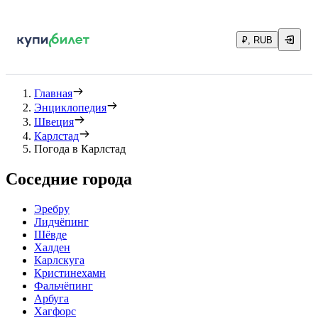
₽, RUB
Главная
Энциклопедия
Швеция
Карлстад
Погода в Карлстад
Соседние города
Эребру
Лидчёпинг
Шёвде
Халден
Карлскуга
Кристинехамн
Фальчёпинг
Арбуга
Хагфорс