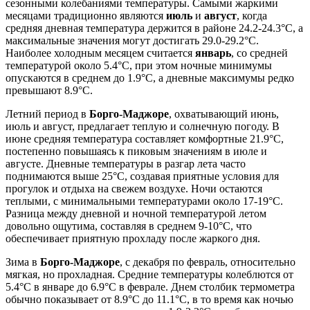
сезонными колебаниями температуры. Самыми жаркими
месяцами традиционно являются
июль
и
август
, когда
средняя дневная температура держится в районе 24.2-24.3°C, а
максимальные значения могут достигать 29.0-29.2°C.
Наиболее холодным месяцем считается
январь
, со средней
температурой около 5.4°C, при этом ночные минимумы
опускаются в среднем до 1.9°C, а дневные максимумы редко
превышают 8.9°C.
Летний период в
Борго-Маджоре
, охватывающий июнь,
июль и август, предлагает теплую и солнечную погоду. В
июне средняя температура составляет комфортные 21.9°C,
постепенно повышаясь к пиковым значениям в июле и
августе. Дневные температуры в разгар лета часто
поднимаются выше 25°C, создавая приятные условия для
прогулок и отдыха на свежем воздухе. Ночи остаются
теплыми, с минимальными температурами около 17-19°C.
Разница между дневной и ночной температурой летом
довольно ощутима, составляя в среднем 9-10°C, что
обеспечивает приятную прохладу после жаркого дня.
Зима в
Борго-Маджоре
, с декабря по февраль, относительно
мягкая, но прохладная. Средние температуры колеблются от
5.4°C в январе до 6.9°C в феврале. Днем столбик термометра
обычно показывает от 8.9°C до 11.1°C, в то время как ночью