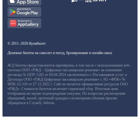
© 2011–2026 Купибилет
Дешевые билеты на самолет и поезд, бронирование и онлайн-заказ
Ж/Д билеты предоставляются партнёрами, в том числе с использованием веб-
системы ООО «РЖД – Цифровые пассажирские решения» на основании
договора № ЦПР-1282 от 04.04.2024 заключенного с Поставщиком услуг и
Договора ООО «РЖД-Цифровые пассажирские решения» с АО «ФПК» №
ФПК-22-316 от 27.12.2022 г. Сайт не является официальным ресурсом ОАО
«РЖД». Стоимость билетов включает сервисный сбор. Итоговая цена
отображена на экране подтверждения покупки. По вопросам рассмотрения
обращений, жалоб, претензий граждан о возмещении убытков просим
обращаться в Службу Заботы.