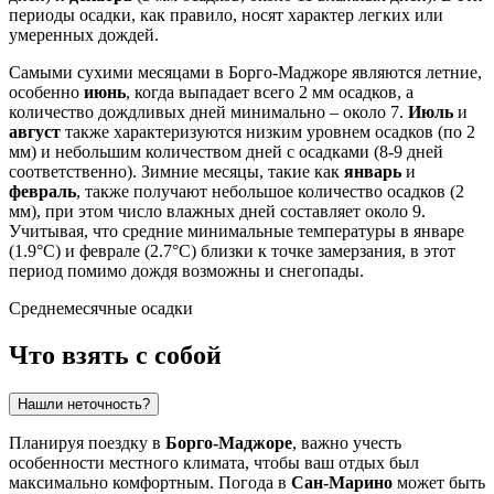
периоды осадки, как правило, носят характер легких или
умеренных дождей.
Самыми сухими месяцами в Борго-Маджоре являются летние,
особенно
июнь
, когда выпадает всего 2 мм осадков, а
количество дождливых дней минимально – около 7.
Июль
и
август
также характеризуются низким уровнем осадков (по 2
мм) и небольшим количеством дней с осадками (8-9 дней
соответственно). Зимние месяцы, такие как
январь
и
февраль
, также получают небольшое количество осадков (2
мм), при этом число влажных дней составляет около 9.
Учитывая, что средние минимальные температуры в январе
(1.9°C) и феврале (2.7°C) близки к точке замерзания, в этот
период помимо дождя возможны и снегопады.
Среднемесячные осадки
Что взять с собой
Нашли неточность?
Планируя поездку в
Борго-Маджоре
, важно учесть
особенности местного климата, чтобы ваш отдых был
максимально комфортным. Погода в
Сан-Марино
может быть