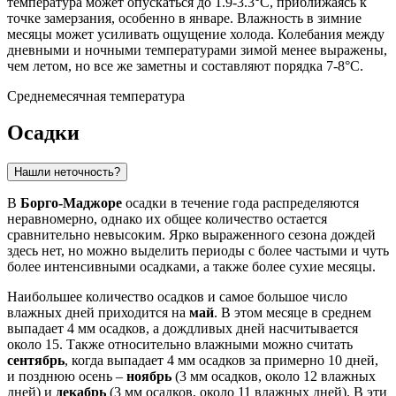
температура может опускаться до 1.9-3.3°C, приближаясь к
точке замерзания, особенно в январе. Влажность в зимние
месяцы может усиливать ощущение холода. Колебания между
дневными и ночными температурами зимой менее выражены,
чем летом, но все же заметны и составляют порядка 7-8°C.
Среднемесячная температура
Осадки
Нашли неточность?
В
Борго-Маджоре
осадки в течение года распределяются
неравномерно, однако их общее количество остается
сравнительно невысоким. Ярко выраженного сезона дождей
здесь нет, но можно выделить периоды с более частыми и чуть
более интенсивными осадками, а также более сухие месяцы.
Наибольшее количество осадков и самое большое число
влажных дней приходится на
май
. В этом месяце в среднем
выпадает 4 мм осадков, а дождливых дней насчитывается
около 15. Также относительно влажными можно считать
сентябрь
, когда выпадает 4 мм осадков за примерно 10 дней,
и позднюю осень –
ноябрь
(3 мм осадков, около 12 влажных
дней) и
декабрь
(3 мм осадков, около 11 влажных дней). В эти