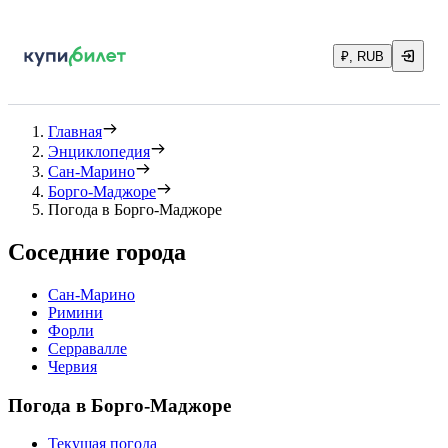
₽, RUB
Главная
Энциклопедия
Сан-Марино
Борго-Маджоре
Погода в Борго-Маджоре
Соседние города
Сан-Марино
Римини
Форли
Серравалле
Червия
Погода в Борго-Маджоре
Текущая погода