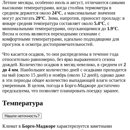
Летние месяцы, особенно июль и август, отличаются самыми
высокими температурами, когда столбик термометра в
среднем держится около
24°C
, а максимальные значения
могут достигать
29°C
. Зима, напротив, приносит прохладу: в
январе средняя температура составляет около
5.4°C
, с
минимальными температурами, опускающимися до
1.9°C
.
Весна и осень являются переходными сезонами с
комфортными температурами, идеально подходящими для
прогулок и осмотра достопримечательностей.
Что касается осадков, то они распределены в течение года
относительно равномерно, без ярко выраженного сезона
дождей. Количество осадков в месяц невелико, в среднем от
2
до 4 мм
. Наибольшее количество дней с осадками приходится
на май (около 15 дней) и ноябрь (около 12 дней), однако даже
в эти периоды общее количество выпадающей влаги остается
умеренным. В целом, погода в Борго-Маджоре достаточно
предсказуема, что позволяет планировать поездку заранее.
Температура
Нашли неточность?
Климат в
Борго-Маджоре
характеризуется заметными