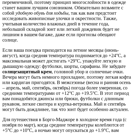
переменчивой, поэтому принцип многослойности в одежде
станет вашим лучшим союзником. Обязательно возьмите с
собой
удобную обувь для ходьбы
, так как вам предстоит
исследовать живописные улочки и окрестности. Также,
учитывая количество влажных дней в течение года,
небольшой складной зонт или легкий дождевик будет не
лишним в вашем багаже, даже если прогнозы обещают
солнце.
Если ваша поездка приходится на летние месяцы (июнь-
август), когда средняя температура поднимается до +24°C, а
максимальная может достигать +29°C, упакуйте легкую и
дышащую одежду: футболки, шорты, сарафаны. Не забудьте
солнцезащитный крем
, головной убор и солнечные очки.
Вечера могут быть немного прохладнее, поэтому легкая кофта
или кардиган пригодятся. В межсезонье (весна и ранняя осень
– апрель, май, сентябрь, октябрь) погода более умеренная, со
средними температурами от +12°C до +19.5°C. В этот период
вам понадобятся джинсы или брюки, футболки с длинным
рукавом, легкие свитера и куртка-ветровка. Май и сентябрь
могут быть дождливее, так что зонт будет особенно актуален.
Для путешествия в Борго-Маджоре в холодное время года (с
ноября по март), когда средние температуры колеблются от
+5°C до +10°C, а ночью могут опускаться до +1.9°C, вам