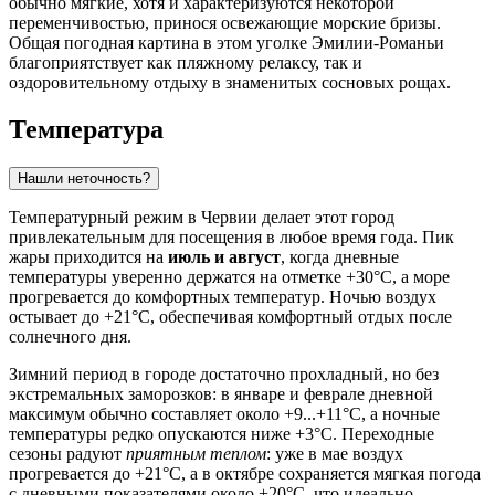
обычно мягкие, хотя и характеризуются некоторой
переменчивостью, принося освежающие морские бризы.
Общая погодная картина в этом уголке Эмилии-Романьи
благоприятствует как пляжному релаксу, так и
оздоровительному отдыху в знаменитых сосновых рощах.
Температура
Нашли неточность?
Температурный режим в
Червии
делает этот город
привлекательным для посещения в любое время года. Пик
жары приходится на
июль и август
, когда дневные
температуры уверенно держатся на отметке +30°C, а море
прогревается до комфортных температур. Ночью воздух
остывает до +21°C, обеспечивая комфортный отдых после
солнечного дня.
Зимний период в городе достаточно прохладный, но без
экстремальных заморозков: в январе и феврале дневной
максимум обычно составляет около +9...+11°C, а ночные
температуры редко опускаются ниже +3°C. Переходные
сезоны радуют
приятным теплом
: уже в мае воздух
прогревается до +21°C, а в октябре сохраняется мягкая погода
с дневными показателями около +20°C, что идеально