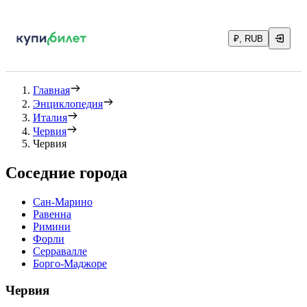
₽, RUB
Главная
Энциклопедия
Италия
Червия
Червия
Соседние города
Сан-Марино
Равенна
Римини
Форли
Серравалле
Борго-Маджоре
Червия