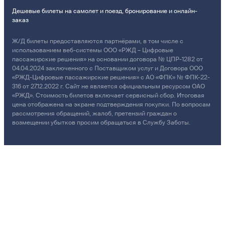
Дешевые билеты на самолет и поезд, бронирование и онлайн-
заказ
Ж/Д билеты предоставляются партнёрами, в том числе с
использованием веб-системы ООО «РЖД – Цифровые
пассажирские решения» на основании договора № ЦПР-1282 от
04.04.2024 заключенного с Поставщиком услуг и Договора ООО
«РЖД-Цифровые пассажирские решения» с АО «ФПК» № ФПК-22-
316 от 27.12.2022 г. Сайт не является официальным ресурсом ОАО
«РЖД». Стоимость билетов включает сервисный сбор. Итоговая
цена отображена на экране подтверждения покупки. По вопросам
рассмотрения обращений, жалоб, претензий граждан о
возмещении убытков просим обращаться в Службу Заботы.