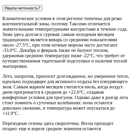
Нашли неточность?
Климатические условия в этом регионе типичны для резко
континентальной зоны, поэтому
Таксимо
отличается
значительными температурными контрастами в течение года.
Зима здесь долгая и суровая: самым холодным месяцем
традиционно является январь со средними показателями
около -27.5°C, при этом ночные морозы часто достигают
-33.0°C. Декабрь и февраль также не балуют теплом,
удерживая среднюю температуру ниже -22°C, что требует от
путешественников тщательной подготовки и наличия теплой
экипировки.
Лето, напротив, приносит долгожданное, но умеренное тепло,
идеально подходящее для активного отдыха без изнуряющего
зноя. Самым жарким месяцем считается июль, когда воздух
днем прогревается в среднем до +22.6°C, создавая
комфортные условия для прогулок. Однако даже в разгар лета
стоит помнить о суточных колебаниях: ночи остаются
довольно свежими, и температура может опускаться до
+11.9°C.
Переходные сезоны здесь скоротечны. Весна приходит
поздно: еще в апреле средние значения остаются