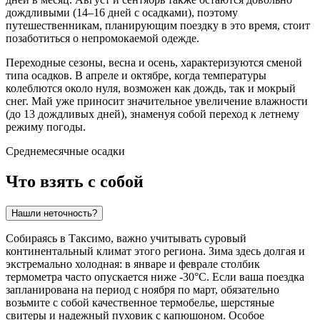
дождливыми (14–16 дней с осадками), поэтому
путешественникам, планирующим поездку в это время, стоит
позаботиться о непромокаемой одежде.
Переходные сезоны, весна и осень, характеризуются сменой
типа осадков. В апреле и октябре, когда температуры
колеблются около нуля, возможен как дождь, так и мокрый
снег. Май уже приносит значительное увеличение влажности
(до 13 дождливых дней), знаменуя собой переход к летнему
режиму погоды.
Среднемесячные осадки
Что взять с собой
Нашли неточность?
Собираясь в
Таксимо
, важно учитывать суровый
континентальный климат этого региона. Зима здесь долгая и
экстремально холодная: в январе и феврале столбик
термометра часто опускается ниже -30°C. Если ваша поездка
запланирована на период с ноября по март, обязательно
возьмите с собой качественное термобелье, шерстяные
свитеры и надежный пуховик с капюшоном. Особое