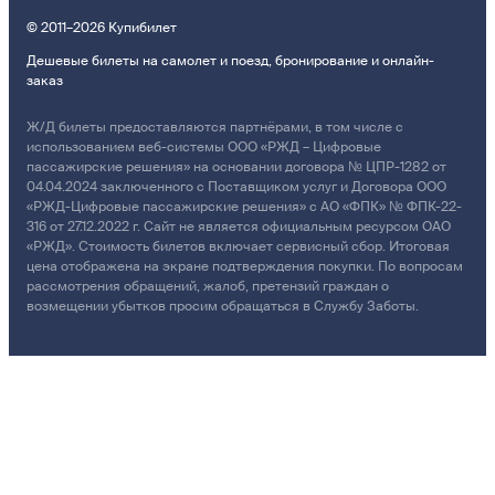
© 2011–2026 Купибилет
Дешевые билеты на самолет и поезд, бронирование и онлайн-
заказ
Ж/Д билеты предоставляются партнёрами, в том числе с
использованием веб-системы ООО «РЖД – Цифровые
пассажирские решения» на основании договора № ЦПР-1282 от
04.04.2024 заключенного с Поставщиком услуг и Договора ООО
«РЖД-Цифровые пассажирские решения» с АО «ФПК» № ФПК-22-
316 от 27.12.2022 г. Сайт не является официальным ресурсом ОАО
«РЖД». Стоимость билетов включает сервисный сбор. Итоговая
цена отображена на экране подтверждения покупки. По вопросам
рассмотрения обращений, жалоб, претензий граждан о
возмещении убытков просим обращаться в Службу Заботы.