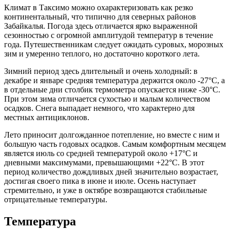
Климат в
Таксимо
можно охарактеризовать как резко
континентальный, что типично для северных районов
Забайкалья. Погода здесь отличается ярко выраженной
сезонностью с огромной амплитудой температур в течение
года. Путешественникам следует ожидать суровых, морозных
зим и умеренно теплого, но достаточно короткого лета.
Зимний период здесь длительный и очень холодный: в
декабре и январе средняя температура держится около -27°C, а
в отдельные дни столбик термометра опускается ниже -30°C.
При этом зима отличается сухостью и малым количеством
осадков. Снега выпадает немного, что характерно для
местных антициклонов.
Лето приносит долгожданное потепление, но вместе с ним и
большую часть годовых осадков. Самым комфортным месяцем
является июль со средней температурой около +17°C и
дневными максимумами, превышающими +22°C. В этот
период количество дождливых дней значительно возрастает,
достигая своего пика в июне и июле. Осень наступает
стремительно, и уже в октябре возвращаются стабильные
отрицательные температуры.
Температура