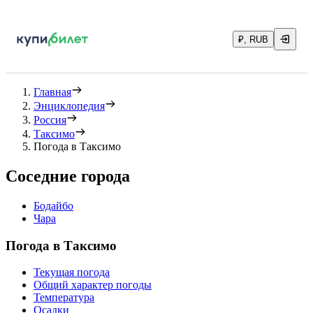
₽, RUB
Главная
Энциклопедия
Россия
Таксимо
Погода в Таксимо
Соседние города
Бодайбо
Чара
Погода в Таксимо
Текущая погода
Общий характер погоды
Температура
Осадки