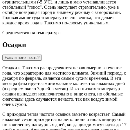
отрицательными (-5.3°C), и лишь к маю устанавливается
стабильный "плюс". Осень наступает стремительно, уже в
октябре возвращая город к зимнему режиму с заморозками.
Годовая амплитуда температур очень велика, что делает
каждое время года в Таксимо по-своему уникальным.
Среднемесячная температура
Осадки
Нашли неточность?
Осадки в
Таксимо
распределяются неравномерно в течение
года, что характерно для местного климата. Зимний период, с
декабря по февраль, является самым сухим временем. В эти
месяцы фиксируется минимальное количество влажных дней
(в среднем около 3 дней в месяц). Из-за низких температур
осадки выпадают исключительно в виде снега, но обильные
снегопады здесь случаются нечасто, так как воздух зимой
очень сухой.
С приходом тепла частота осадков заметно возрастает. Самый
влажный сезон приходится на лето: июнь и июль лидируют
по количеству пасмурных дней, когда дожди могут идти до 17
дней в месяц. Август и сентябрь также остаются довольно