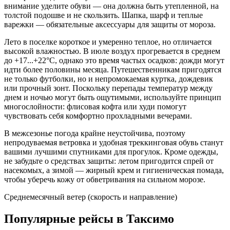
внимание уделите обуви — она должна быть утепленной, на
толстой подошве и не скользить. Шапка, шарф и теплые
варежки — обязательные аксессуары для защиты от мороза.
Лето в поселке короткое и умеренно теплое, но отличается
высокой влажностью. В июле воздух прогревается в среднем
до +17...+22°C, однако это время частых осадков: дожди могут
идти более половины месяца. Путешественникам пригодятся
не только футболки, но и непромокаемая куртка, дождевик
или прочный зонт. Поскольку перепады температур между
днем и ночью могут быть ощутимыми, используйте принцип
многослойности: флисовая кофта или худи помогут
чувствовать себя комфортно прохладными вечерами.
В межсезонье погода крайне неустойчива, поэтому
непродуваемая ветровка и удобная треккинговая обувь станут
вашими лучшими спутниками для прогулок. Кроме одежды,
не забудьте о средствах защиты: летом пригодится спрей от
насекомых, а зимой — жирный крем и гигиеническая помада,
чтобы уберечь кожу от обветривания на сильном морозе.
Среднемесячный ветер (скорость и направление)
Популярные рейсы в Таксимо