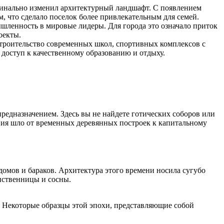
инально изменил архитектурный ландшафт. С появлением
, что сделало поселок более привлекательным для семей.
ленность в мировые лидеры. Для города это означало приток
оекты.
Строительство современных школ, спортивных комплексов с
 доступ к качественному образованию и отдыху.
дназначением. Здесь вы не найдете готических соборов или
ения шло от временных деревянных построек к капитальному
домов и бараков. Архитектура этого времени носила сугубо
лиственницы и сосны.
 Некоторые образцы этой эпохи, представляющие собой