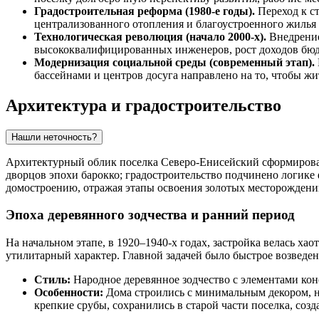
Градостроительная реформа (1980-е годы).
Переход к с
централизованного отопления и благоустроенного жилья 
Технологическая революция (начало 2000-х).
Внедрение
высококвалифицированных инженеров, рост доходов бюд
Модернизация социальной среды (современный этап).
бассейнами и центров досуга направлено на то, чтобы ж
Архитектура и градостроительство
Нашли неточность?
Архитектурный облик поселка
Северо-Енисейский
сформирова
дворцов эпохи барокко; градостроительство подчинено логике
домостроению, отражая этапы освоения золотых месторожден
Эпоха деревянного зодчества и ранний период
На начальном этапе, в 1920–1940-х годах, застройка велась х
утилитарный характер. Главной задачей было быстрое возведе
Стиль:
Народное деревянное зодчество с элементами кон
Особенности:
Дома строились с минимальным декором, н
крепкие срубы, сохранились в старой части поселка, соз