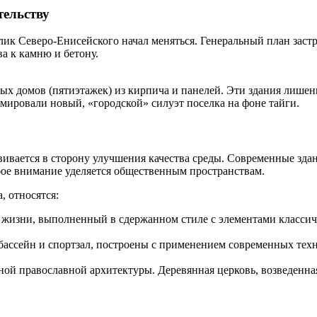
тельству
лик Северо-Енисейского начал меняться. Генеральный план заст
а к камню и бетону.
.
х домов (пятиэтажек) из кирпича и панелей. Эти здания лишен
мировали новый, «городской» силуэт поселка на фоне тайги.
звивается в сторону улучшения качества среды. Современные зд
бое внимание уделяется общественным пространствам.
 относятся:
жизни, выполненный в сдержанном стиле с элементами классич
бассейн и спортзал, построены с применением современных тех
й православной архитектуры. Деревянная церковь, возведенная