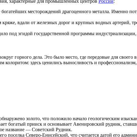
овия, характерные для промышленных центров
России
:
 богатейших месторождений драгоценного металла. Именно потре
 кряже, вдали от железных дорог и крупных водных артерий, т
ило под эгидой государственной программы индустриализации, 
вокруг горного дела. Это было место, где передовые для своег
м колоритом: здесь ценились выносливость и профессионализм, 
бнаружено золото, что положило начало геологическим изыскан
т богатый прииск и основывает Авенировский рудник, ставши
ое название — Советский Рудник.
его поселка
Северо-Енисейский
, что считается датой его админ