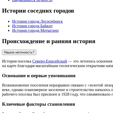
Истории соседних городов
История города Лесосибирск
История города Байкит
История города Мотыгино
Происхождение и ранняя история
Нашли неточность?
История поселка
Северо-Енисейский
— это летопись освоения 
на карте благодаря масштабным геологическим открытиям нача
Основание и первые упоминания
Возникновение поселения неразрывно связано с «золотой лихо
веке, однако планомерное заселение и строительство началось
рабочего поселка был присвоен в 1928 году, что ознаменовал
Ключевые факторы становления