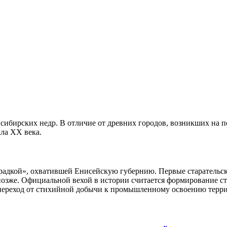
сибирских недр. В отличие от древних городов, возникших на п
ла XX века.
радкой», охватившей Енисейскую губернию. Первые старательск
 позже. Официальной вехой в истории считается формирование ст
о переход от стихийной добычи к промышленному освоению терр