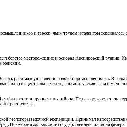
промышленников и героев, чьим трудом и талантом осваивалась с
крыл богатое месторождение и основал Авенировский рудник. Им
нисейский
.
936 года, работая в управлении золотой промышленности. В год
звана одна из центральных улиц, а память увековечена в мемориа
 стабильности и процветания района. Под его руководством те
я инфраструктура.
ской геологоразведочной экспедиции. Принимал непосредственн
еред. Позже занимал высокие государственные посты на федерал