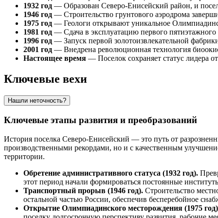
1932 год
— Образован Северо-Енисейский район, и посел
1946 год
— Строительство грунтового аэродрома заверши
1975 год
— Геологи открывают уникальное Олимпиадинс
1981 год
— Сдача в эксплуатацию первого пятиэтажного 
1996 год
— Запуск первой золотоизвлекательной фабрик
2001 год
— Внедрена революционная технология биоокис
Настоящее время
— Поселок сохраняет статус лидера о
Ключевые вехи
Нашли неточность?
Ключевые этапы развития и преобразований
История поселка
Северо-Енисейский
— это путь от разрозненн
производственными рекордами, но и с качественным улучшени
территории.
Обретение административного статуса (1932 год).
Превр
этот период начали формироваться постоянные институты
Транспортный прорыв (1946 год).
Строительство местно
остальной частью
России
, обеспечив бесперебойное снаб
Открытие Олимпиадинского месторождения (1975 год)
поселку долгосрочную перспективу развития, рабочие м