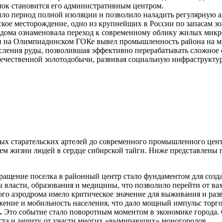
ок становится его административным центром.
ло период полной изоляции и позволило наладить регулярную а
кое месторождение, одно из крупнейших в
России
по запасам зо
дома ознаменовала переход к современному облику жилых микр
и на Олимпиадинском ГОКе вывел промышленность района на м
ления руды, позволившая эффективно перерабатывать сложное 
течественной золотодобычи, развивая социальную инфраструктур
ых старательских артелей до современного промышленного центра
ем жизни людей в сердце сибирской тайги. Ниже представлены
ащение поселка в районный центр стало фундаментом для созд
 власти, образования и медицины, что позволило перейти от вах
го аэродрома имело критическое значение для выживания и разв
жение и мобильность населения, что дало мощный импульс торго
.
Это событие стало поворотным моментом в экономике города. 
еста и защиту от участи многих «вымирающих» моногородов.