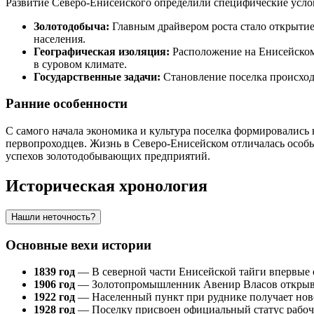
Развитие Северо-Енисейского определили специфические усл
Золотодобыча:
Главным драйвером роста стало открытие
населения.
Географическая изоляция:
Расположение на Енисейском
в суровом климате.
Государственные задачи:
Становление поселка происход
Ранние особенности
С самого начала экономика и культура поселка формировались 
первопроходцев. Жизнь в Северо-Енисейском отличалась особы
успехов золотодобывающих предприятий.
Историческая хронология
Нашли неточность?
Основные вехи истории
1839 год
— В северной части Енисейской тайги впервые о
1906 год
— Золотопромышленник Авенир Власов открывае
1922 год
— Населенный пункт при руднике получает нов
1928 год
— Поселку присвоен официальный статус рабоч