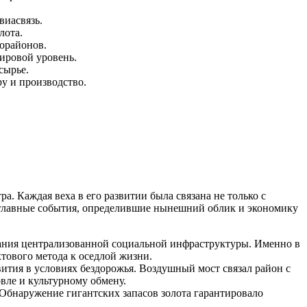
виасвязь.
лота.
орайонов.
ировой уровень.
сырье.
у и производство.
. Каждая веха в его развитии была связана не только с
 главные события, определившие нынешний облик и экономику
ания централизованной социальной инфраструктуры. Именно в
тового метода к оседлой жизни.
ития в условиях бездорожья. Воздушный мост связал район с
вле и культурному обмену.
Обнаружение гигантских запасов золота гарантировало