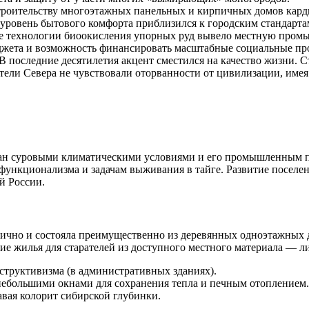
троительству многоэтажных панельных и кирпичных домов кард
уровень бытового комфорта приблизился к городским стандартам
 технологии биоокисления упорных руд вывело местную промыш
жета и возможность финансировать масштабные социальные пр
В последние десятилетия акцент сместился на качество жизни. 
ители Севера не чувствовали оторванности от цивилизации, имея
н суровыми климатическими условиями и его промышленным пре
 функционализма и задачам выживания в тайге. Развитие посел
ий
России
.
аотично и состояла преимущественно из деревянных одноэтажных 
ние жилья для старателей из доступного местного материала — 
структивизма (в административных зданиях).
ебольшими окнами для сохранения тепла и печным отоплением.
давая колорит сибирской глубинки.