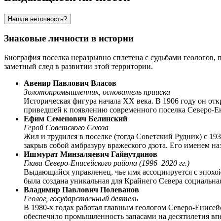
Нашли неточность?
Знаковые личности в истории
Биография поселка неразрывно сплетена с судьбами геологов, 
заметный след в развитии этой территории.
Авенир Павлович Власов
Золотопромышленник, основатель прииска
Историческая фигура начала XX века. В 1906 году он от
приведшей к появлению современного поселка
Северо-Е
Ефим Семенович Белинский
Герой Советского Союза
Жил и трудился в поселке (тогда Советский Рудник) с 1
закрыв собой амбразуру вражеского дзота. Его именем на
Ишмурат Минзаляевич Гайнутдинов
Глава Северо-Енисейского района (1996–2020 гг.)
Выдающийся управленец, чье имя ассоциируется с эпохой
была создана уникальная для Крайнего Севера социальна
Владимир Павлович Полеванов
Геолог, государственный деятель
В 1980-х годах работал главным геологом Северо-Енисей
обеспечило промышленность запасами на десятилетия вп