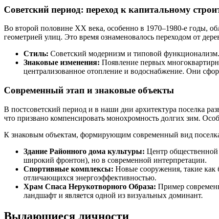
Советский период: переход к капитальному строи
Во второй половине XX века, особенно в 1970–1980-е годы, об
геометрией улиц. Это время ознаменовалось переходом от дерев
Стиль:
Советский модернизм и типовой функционализм
Знаковые изменения:
Появление первых многоквартирны
централизованное отопление и водоснабжение. Они сфор
Современный этап и знаковые объекты
В постсоветский период и в наши дни архитектура поселка ра
что призвано компенсировать монохромность долгих зим. Осо
К знаковым объектам, формирующим современный вид поселка,
Здание Районного дома культуры:
Центр общественной 
широкий фронтон), но в современной интерпретации.
Спортивные комплексы:
Новые сооружения, такие как 
отличающихся энергоэффективностью.
Храм Спаса Нерукотворного Образа:
Пример современно
ландшафт и является одной из визуальных доминант.
Выдающиеся личности