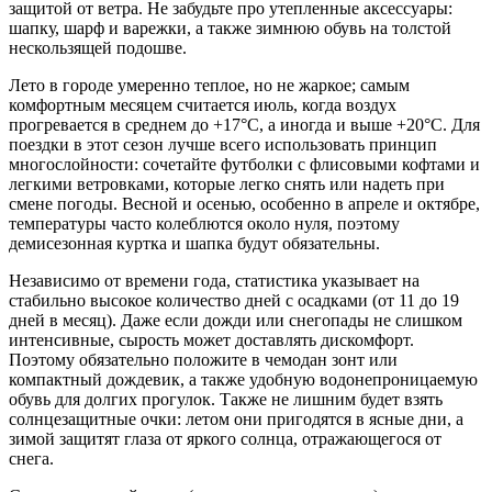
защитой от ветра. Не забудьте про утепленные аксессуары:
шапку, шарф и варежки, а также зимнюю обувь на толстой
нескользящей подошве.
Лето в городе умеренно теплое, но не жаркое; самым
комфортным месяцем считается июль, когда воздух
прогревается в среднем до +17°C, а иногда и выше +20°C. Для
поездки в этот сезон лучше всего использовать принцип
многослойности: сочетайте футболки с флисовыми кофтами и
легкими ветровками, которые легко снять или надеть при
смене погоды. Весной и осенью, особенно в апреле и октябре,
температуры часто колеблются около нуля, поэтому
демисезонная куртка и шапка будут обязательны.
Независимо от времени года, статистика указывает на
стабильно высокое количество дней с осадками (от 11 до 19
дней в месяц). Даже если дожди или снегопады не слишком
интенсивные, сырость может доставлять дискомфорт.
Поэтому обязательно положите в чемодан зонт или
компактный дождевик, а также удобную водонепроницаемую
обувь для долгих прогулок. Также не лишним будет взять
солнцезащитные очки: летом они пригодятся в ясные дни, а
зимой защитят глаза от яркого солнца, отражающегося от
снега.