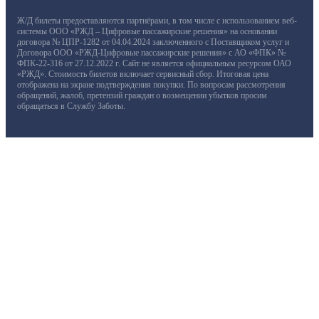
Ж/Д билеты предоставляются партнёрами, в том числе с использованием веб-
системы ООО «РЖД – Цифровые пассажирские решения» на основании
договора № ЦПР-1282 от 04.04.2024 заключенного с Поставщиком услуг и
Договора ООО «РЖД-Цифровые пассажирские решения» с АО «ФПК» №
ФПК-22-316 от 27.12.2022 г. Сайт не является официальным ресурсом ОАО
«РЖД». Стоимость билетов включает сервисный сбор. Итоговая цена
отображена на экране подтверждения покупки. По вопросам рассмотрения
обращений, жалоб, претензий граждан о возмещении убытков просим
обращаться в Службу Заботы.