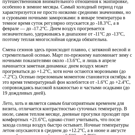
путешественников внимательного отношения к экипировке,
особенно в зимние месяцы. Самый холодный период года
характеризуется не просто низкими средними значениями, но
и суровыми ночными заморозками: в январе температура в
темное время суток регулярно опускается до -18.3°C, а в
феврале — до -17.2°C. Днем воздух прогревается
незначительно, удерживаясь в диапазоне от -11°C до -13°C,
поэтому теплая многослойная одежда обязательна.
Смена сезонов здесь происходит плавно, с затяжной весной и
стремительной осенью. Март по-прежнему напоминает зиму с
ночными показателями около -13.6°C, и лишь в апреле
начинается заметная динамика: днем воздух может
прогреваться до +1.2°C, хотя ночи остаются морозными (до
-7.2°C). Осенью переломным моментом становится октябрь: в
это время температурный фон колеблется от -1.6°C до +2.4°C,
сопровождаясь высокой влажностью и частыми осадками (до
19 дождливых дней).
Лето, хоть и является самым благоприятным временем для
визита, отличается контрастностью суточных температур. В
июле, самом теплом месяце, дневные прогулки проходят при
комфортных +21.6°C, однако стоит учитывать, что после
захода солнца воздух быстро остывает. Ночные температуры
летом опускаются в среднем до +12.2°C, а в июне и августе