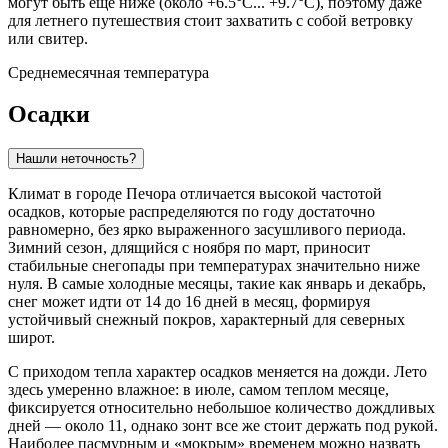
могут быть еще ниже (около +6.5°C... +9.7°C), поэтому даже
для летнего путешествия стоит захватить с собой ветровку
или свитер.
Среднемесячная температура
Осадки
Нашли неточность?
Климат в городе
Печора
отличается высокой частотой
осадков, которые распределяются по году достаточно
равномерно, без ярко выраженного засушливого периода.
Зимний сезон, длящийся с ноября по март, приносит
стабильные снегопады при температурах значительно ниже
нуля. В самые холодные месяцы, такие как январь и декабрь,
снег может идти от 14 до 16 дней в месяц, формируя
устойчивый снежный покров, характерный для северных
широт.
С приходом тепла характер осадков меняется на дожди. Лето
здесь умеренно влажное: в июле, самом теплом месяце,
фиксируется относительно небольшое количество дождливых
дней — около 11, однако зонт все же стоит держать под рукой.
Наиболее пасмурным и «мокрым» временем можно назвать