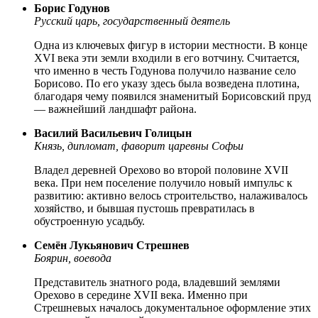
Борис Годунов
Русский царь, государственный деятель
Одна из ключевых фигур в истории местности. В конце
XVI века эти земли входили в его вотчину. Считается,
что именно в честь Годунова получило название село
Борисово. По его указу здесь была возведена плотина,
благодаря чему появился знаменитый Борисовский пруд
— важнейший ландшафт района.
Василий Васильевич Голицын
Князь, дипломат, фаворит царевны Софьи
Владел деревней Орехово во второй половине XVII
века. При нем поселение получило новый импульс к
развитию: активно велось строительство, налаживалось
хозяйство, и бывшая пустошь превратилась в
обустроенную усадьбу.
Семён Лукьянович Стрешнев
Боярин, воевода
Представитель знатного рода, владевший землями
Орехово в середине XVII века. Именно при
Стрешневых началось документальное оформление этих