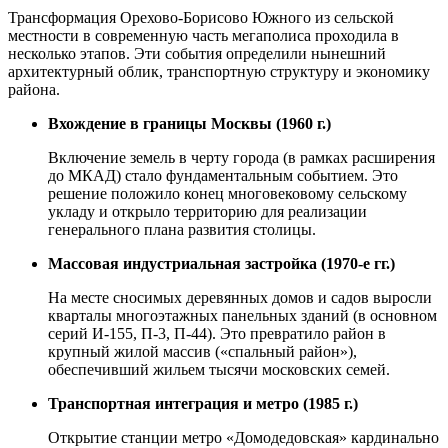
Трансформация Орехово-Борисово Южного из сельской
местности в современную часть мегаполиса проходила в
несколько этапов. Эти события определили нынешний
архитектурный облик, транспортную структуру и экономику
района.
Вхождение в границы Москвы (1960 г.)
Включение земель в черту города (в рамках расширения
до МКАД) стало фундаментальным событием. Это
решение положило конец многовековому сельскому
укладу и открыло территорию для реализации
генерального плана развития столицы.
Массовая индустриальная застройка (1970-е гг.)
На месте сносимых деревянных домов и садов выросли
кварталы многоэтажных панельных зданий (в основном
серий И-155, П-3, П-44). Это превратило район в
крупный жилой массив («спальный район»),
обеспечивший жильем тысячи московских семей.
Транспортная интеграция и метро (1985 г.)
Открытие станции метро «Домодедовская» кардинально