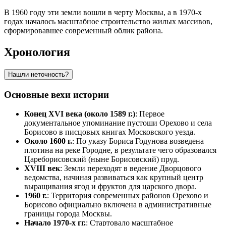
В 1960 году эти земли вошли в черту Москвы, а в 1970-х
годах началось масштабное строительство жилых массивов,
сформировавшее современный облик района.
Хронология
Нашли неточность?
Основные вехи истории
Конец XVI века (около 1589 г.)
: Первое
документальное упоминание пустоши Орехово и села
Борисово в писцовых книгах Московского уезда.
Около 1600 г.
: По указу Бориса Годунова возведена
плотина на реке Городне, в результате чего образовался
Цареборисовский (ныне Борисовский) пруд.
XVIII век
: Земли переходят в ведение Дворцового
ведомства, начиная развиваться как крупный центр
выращивания ягод и фруктов для царского двора.
1960 г.
: Территория современных районов Орехово и
Борисово официально включена в административные
границы города Москвы.
Начало 1970-х гг.
: Стартовало масштабное