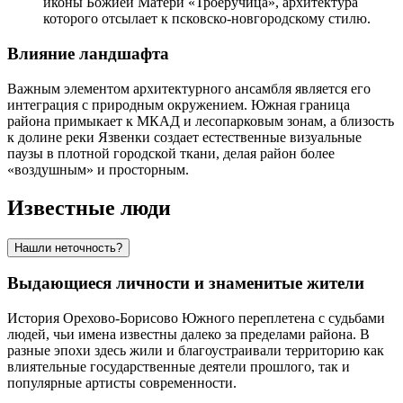
иконы Божией Матери «Троеручица», архитектура
которого отсылает к псковско-новгородскому стилю.
Влияние ландшафта
Важным элементом архитектурного ансамбля является его
интеграция с природным окружением. Южная граница
района примыкает к МКАД и лесопарковым зонам, а близость
к долине реки Язвенки создает естественные визуальные
паузы в плотной городской ткани, делая район более
«воздушным» и просторным.
Известные люди
Нашли неточность?
Выдающиеся личности и знаменитые жители
История Орехово-Борисово Южного переплетена с судьбами
людей, чьи имена известны далеко за пределами района. В
разные эпохи здесь жили и благоустраивали территорию как
влиятельные государственные деятели прошлого, так и
популярные артисты современности.