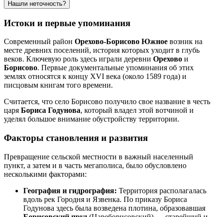
Нашли неточность?
Истоки и первые упоминания
Современный район
Орехово-Борисово Южное
возник на
месте древних поселений, история которых уходит в глубь
веков. Ключевую роль здесь играли деревни
Орехово
и
Борисово
. Первые документальные упоминания об этих
землях относятся к концу XVI века (около 1589 года) и
писцовым книгам того времени.
Считается, что село Борисово получило свое название в честь
царя
Бориса Годунова
, который владел этой вотчиной и
уделял большое внимание обустройству территории.
Факторы становления и развития
Превращение сельской местности в важный населенный
пункт, а затем и в часть мегаполиса, было обусловлено
несколькими факторами:
География и гидрография:
Территория располагалась
вдоль рек Городня и Язвенка. По приказу Бориса
Годунова здесь была возведена плотина, образовавшая
Борисовский пруд
(Цареборисовский) — старейший и