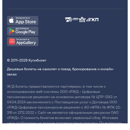
© 2011–2026 Купибилет
Дешевые билеты на самолет и поезд, бронирование и онлайн-
заказ
Ж/Д билеты предоставляются партнёрами, в том числе с
использованием веб-системы ООО «РЖД – Цифровые
пассажирские решения» на основании договора № ЦПР-1282 от
04.04.2024 заключенного с Поставщиком услуг и Договора ООО
«РЖД-Цифровые пассажирские решения» с АО «ФПК» № ФПК-22-
316 от 27.12.2022 г. Сайт не является официальным ресурсом ОАО
«РЖД». Стоимость билетов включает сервисный сбор. Итоговая
цена отображена на экране подтверждения покупки. По вопросам
рассмотрения обращений, жалоб, претензий граждан о