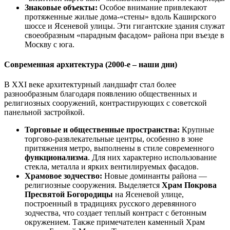
Знаковые объекты:
Особое внимание привлекают
протяженные жилые дома-«стены» вдоль Каширского
шоссе и Ясеневой улицы. Эти гигантские здания служат
своеобразным «парадным фасадом» района при въезде в
Москву с юга.
Современная архитектура (2000-е – наши дни)
В XXI веке архитектурный ландшафт стал более
разнообразным благодаря появлению общественных и
религиозных сооружений, контрастирующих с советской
панельной застройкой.
Торговые и общественные пространства:
Крупные
торгово-развлекательные центры, особенно в зоне
притяжения метро, выполнены в стиле современного
функционализма
. Для них характерно использование
стекла, металла и ярких вентилируемых фасадов.
Храмовое зодчество:
Новые доминанты района —
религиозные сооружения. Выделяется
Храм Покрова
Пресвятой Богородицы
на Ясеневой улице,
построенный в традициях русского деревянного
зодчества, что создает теплый контраст с бетонным
окружением. Также примечателен каменный Храм