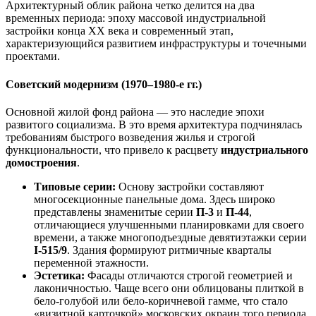
Архитектурный облик района четко делится на два
временных периода: эпоху массовой индустриальной
застройки конца XX века и современный этап,
характеризующийся развитием инфраструктуры и точечными
проектами.
Советский модернизм (1970–1980-е гг.)
Основной жилой фонд района — это наследие эпохи
развитого социализма. В это время архитектура подчинялась
требованиям быстрого возведения жилья и строгой
функциональности, что привело к расцвету
индустриального
домостроения
.
Типовые серии:
Основу застройки составляют
многосекционные панельные дома. Здесь широко
представлены знаменитые серии
П-3
и
П-44
,
отличающиеся улучшенными планировками для своего
времени, а также многоподъездные девятиэтажки серии
I-515/9
. Здания формируют ритмичные кварталы
переменной этажности.
Эстетика:
Фасады отличаются строгой геометрией и
лаконичностью. Чаще всего они облицованы плиткой в
бело-голубой или бело-коричневой гамме, что стало
«визитной карточкой» московских окраин того периода.